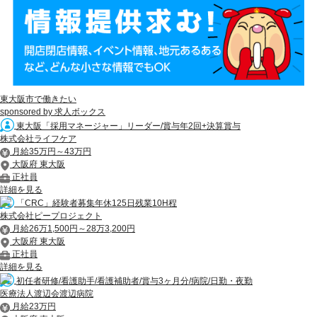
東大阪市で働きたい
sponsored by 求人ボックス
東大阪「採用マネージャー」リーダー/賞与年2回+決算賞与
株式会社ライフケア
月給35万円～43万円
大阪府 東大阪
正社員
詳細を見る
「CRC」経験者募集年休125日残業10H程
株式会社ピープロジェクト
月給26万1,500円～28万3,200円
大阪府 東大阪
正社員
詳細を見る
初任者研修/看護助手/看護補助者/賞与3ヶ月分/病院/日勤・夜勤
医療法人渡辺会渡辺病院
月給23万円