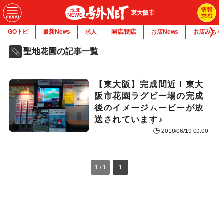
東大阪市
GOトピ
最新News
求人
開店/閉店
お店News
お店みち
聖地花園の記事一覧
【東大阪】完成間近！東大
阪市花園ラグビー場の完成
後のイメージムービーが放
送されています♪
2018/06/19 09:00
1 / 1
1