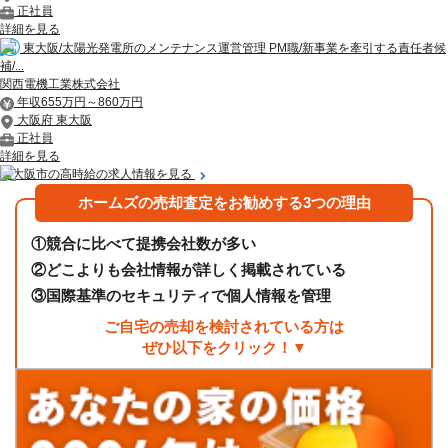
正社員
詳細を見る
東大阪/太陽光発電所のメンテナンス運営管理 PM職/新事業を牽引する責任者候
補/...
関西電機工業株式会社
年収655万円～860万円
大阪府 東大阪
正社員
詳細を見る
東大阪市の高時給の求人情報を見る
ホームズの売却査定をお勧めする3つの理由
①
競合に比べて提携会社数が多い
②
どこよりも会社情報が詳しく掲載されている
③
国際基準のセキュリティで個人情報を管理
ご自宅の売却を検討されている方は
ぜひ以下をクリック！▼