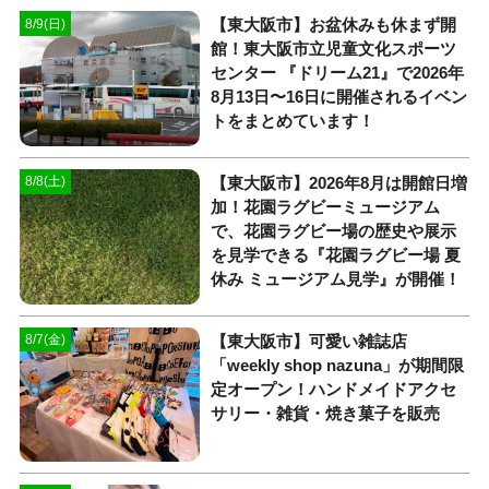
【東大阪市】お盆休みも休まず開
8/9(日)
館！東大阪市立児童文化スポーツ
センター 『ドリーム21』で2026年
8月13日〜16日に開催されるイベン
トをまとめています！
【東大阪市】2026年8月は開館日増
8/8(土)
加！花園ラグビーミュージアム
で、花園ラグビー場の歴史や展示
を見学できる『花園ラグビー場 夏
休み ミュージアム見学』が開催！
【東大阪市】可愛い雑誌店
8/7(金)
「weekly shop nazuna」が期間限
定オープン！ハンドメイドアクセ
サリー・雑貨・焼き菓子を販売