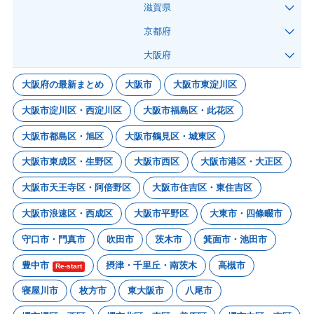
滋賀県
京都府
大阪府
大阪府の最新まとめ
大阪市
大阪市東淀川区
大阪市淀川区・西淀川区
大阪市福島区・此花区
大阪市都島区・旭区
大阪市鶴見区・城東区
大阪市東成区・生野区
大阪市西区
大阪市港区・大正区
大阪市天王寺区・阿倍野区
大阪市住吉区・東住吉区
大阪市浪速区・西成区
大阪市平野区
大東市・四條畷市
守口市・門真市
吹田市
茨木市
箕面市・池田市
豊中市
摂津・千里丘・南茨木
高槻市
Re-start
寝屋川市
枚方市
東大阪市
八尾市