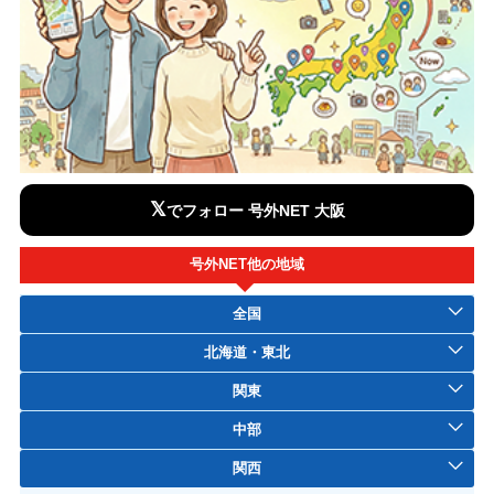
𝕏
でフォロー 号外NET 大阪
号外NET他の地域
全国
北海道・東北
関東
中部
関西