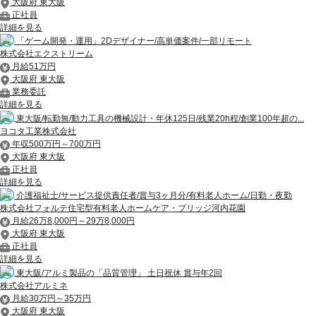
大阪府 東大阪
正社員
詳細を見る
「ゲーム開発・運用」2Dデザイナー/高単価案件/一部リモート
株式会社エクストリーム
月給51万円
大阪府 東大阪
業務委託
詳細を見る
東大阪/転勤無/動力工具の機械設計・年休125日/残業20h程/創業100年超の...
ヨコタ工業株式会社
年収500万円～700万円
大阪府 東大阪
正社員
詳細を見る
介護福祉士/サービス提供責任者/賞与3ヶ月分/有料老人ホーム/日勤・夜勤
株式会社フォルテ住宅型有料老人ホームケア・ブリッジ河内花園
月給26万8,000円～29万8,000円
大阪府 東大阪
正社員
詳細を見る
東大阪/アルミ製品の「品質管理」 土日祝休 賞与年2回
株式会社アルミネ
月給30万円～35万円
大阪府 東大阪