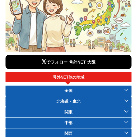
𝕏
でフォロー 号外NET 大阪
号外NET他の地域
全国
北海道・東北
関東
中部
関西