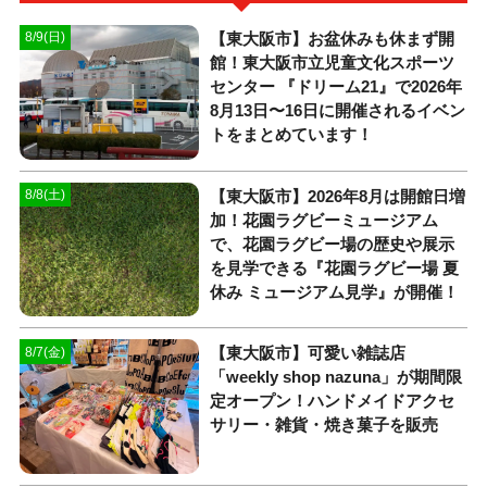
【東大阪市】お盆休みも休まず開
8/9(日)
館！東大阪市立児童文化スポーツ
センター 『ドリーム21』で2026年
8月13日〜16日に開催されるイベン
トをまとめています！
【東大阪市】2026年8月は開館日増
8/8(土)
加！花園ラグビーミュージアム
で、花園ラグビー場の歴史や展示
を見学できる『花園ラグビー場 夏
休み ミュージアム見学』が開催！
【東大阪市】可愛い雑誌店
8/7(金)
「weekly shop nazuna」が期間限
定オープン！ハンドメイドアクセ
サリー・雑貨・焼き菓子を販売