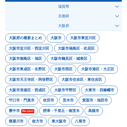
滋賀県
京都府
大阪府
大阪府の最新まとめ
大阪市
大阪市東淀川区
大阪市淀川区・西淀川区
大阪市福島区・此花区
大阪市都島区・旭区
大阪市鶴見区・城東区
大阪市東成区・生野区
大阪市西区
大阪市港区・大正区
大阪市天王寺区・阿倍野区
大阪市住吉区・東住吉区
大阪市浪速区・西成区
大阪市平野区
大東市・四條畷市
守口市・門真市
吹田市
茨木市
箕面市・池田市
豊中市
摂津・千里丘・南茨木
高槻市
Re-start
寝屋川市
枚方市
東大阪市
八尾市