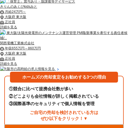
「保育士」賞与あり・放課後等デイサービス
きりんのあくびkidsみと
月給24万円～
大阪府 東大阪
正社員
詳細を見る
東大阪/太陽光発電所のメンテナンス運営管理 PM職/新事業を牽引する責任者候
補/...
関西電機工業株式会社
年収655万円～860万円
大阪府 東大阪
正社員
詳細を見る
東大阪市の高時給の求人情報を見る
ホームズの売却査定をお勧めする3つの理由
①
競合に比べて提携会社数が多い
②
どこよりも会社情報が詳しく掲載されている
③
国際基準のセキュリティで個人情報を管理
ご自宅の売却を検討されている方は
ぜひ以下をクリック！▼