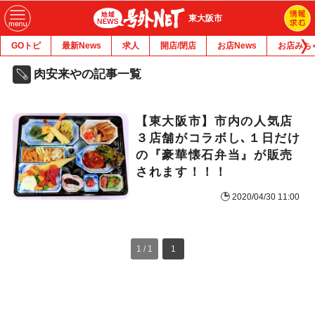
東大阪市
GOトピ
最新News
求人
開店/閉店
お店News
お店みち
肉安来やの記事一覧
【東大阪市】市内の人気店
３店舗がコラボし､１日だけ
の『豪華懐石弁当』が販売
されます！！！
2020/04/30 11:00
1 / 1
1