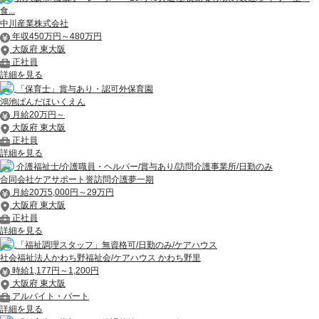
食...
中川産業株式会社
年収450万円～480万円
大阪府 東大阪
正社員
詳細を見る
「保育士」賞与あり・認可外保育園
鴻池ぱんだほいくえん
月給20万円～
大阪府 東大阪
正社員
詳細を見る
介護福祉士/介護職員・ヘルパー/賞与あり/訪問介護事業所/日勤のみ
合同会社ケアサポート誉訪問介護夢一期
月給20万5,000円～29万円
大阪府 東大阪
正社員
詳細を見る
「福祉調理スタッフ」無資格可/日勤のみ/ケアハウス
社会福祉法人かわち野福祉会/ケアハウス かわち野里
時給1,177円～1,200円
大阪府 東大阪
アルバイト・パート
詳細を見る