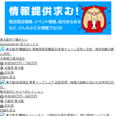
東大阪市で働きたい
sponsored by 求人ボックス
東大阪市/機械設計 業務用厨房機器/日本食チェーン店等と北米・海外戦略の際
に共同...
大和精工株式会社
年収500万円～700万円
大阪府 東大阪
正社員
詳細を見る
東大阪/品質保証 業界トップシェア 品質管理・検査の経験が活かせる/年休122
日...
株式会社ピカコーポレイション
年収460万円～640万円
大阪府 東大阪
正社員
詳細を見る
東大阪市/機械オペレーター・15時45分退社/夜勤なし/鉄の製造/シャワー室・