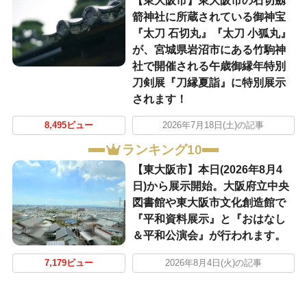
【東大阪市】東大阪市の石切劔
箭神社に所蔵されている御神宝
『太刀 石切丸』『太刀 小狐丸』
が、宮城県岩沼市にある竹駒神
社で開催される午歳御縁年特別
刀剣展『刀縁夏詣』に特別展示
されます！
8,495ビュー
2026年7月18日(土)の記事
ランキング10
【東大阪市】本日(2026年8月4
日)から展示開始。大阪府立中央
図書館や東大阪市文化創造館で
『平和資料展示』と『おはなし
＆平和公演会』が行われます。
7,179ビュー
2026年8月4日(火)の記事