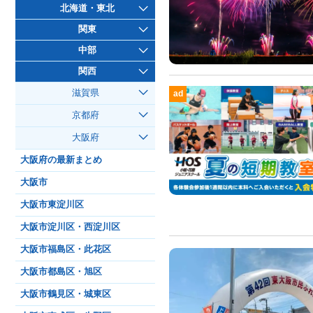
北海道・東北
関東
中部
関西
滋賀県
ad
京都府
大阪府
大阪府の最新まとめ
大阪市
大阪市東淀川区
大阪市淀川区・西淀川区
大阪市福島区・此花区
大阪市都島区・旭区
大阪市鶴見区・城東区