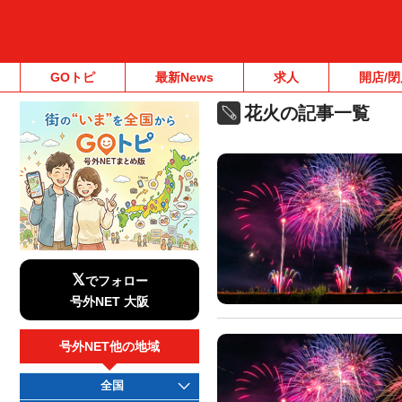
GOトピ
最新News
求人
開店/閉
花火の記事一覧
𝕏
でフォロー
号外NET 大阪
号外NET他の地域
全国