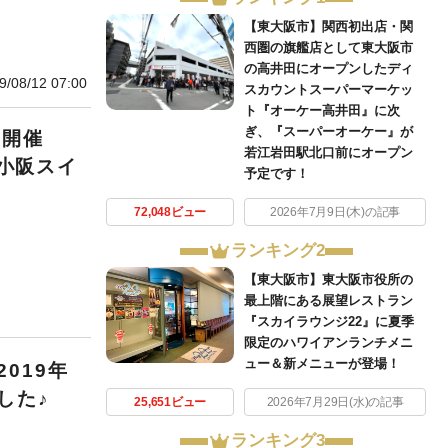
【東大阪市】関西初出店・関
西圏の旗艦店として東大阪市
の高井田にオープンしたディ
9/08/12 07:00
スカウントスーパーマーケッ
ト『オーケー高井田』に次
ぎ、『スーパーオーケー』が
教室開催
若江岩田駅北口前にオープン
S小阪スイ
予定です！
72,048ビュー
2026年7月9日(木)の記事
ランキング2
【東大阪市】東大阪市役所の
最上階にある展望レストラン
『スカイラウンジ22』に夏季
限定のハワイアンランチメニ
ュー＆新メニューが登場！
019年
した♪
25,651ビュー
2026年7月29日(水)の記事
ランキング3