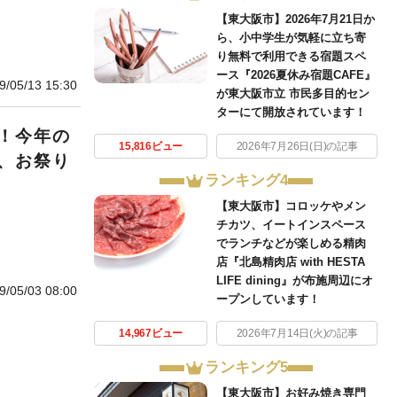
【東大阪市】2026年7月21日か
ら、小中学生が気軽に立ち寄
り無料で利用できる宿題スペ
ース『2026夏休み宿題CAFE』
9/05/13 15:30
が東大阪市立 市民多目的セン
ターにて開放されています！
！今年の
15,816ビュー
2026年7月26日(日)の記事
、お祭り
ランキング4
【東大阪市】コロッケやメン
チカツ、イートインスペース
でランチなどが楽しめる精肉
店『北島精肉店 with HESTA
LIFE dining』が布施周辺にオ
9/05/03 08:00
ープンしています！
14,967ビュー
2026年7月14日(火)の記事
ランキング5
【東大阪市】お好み焼き専門