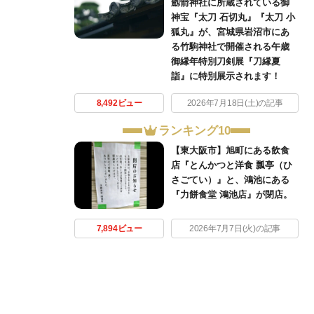
劔箭神社に所蔵されている御
神宝『太刀 石切丸』『太刀 小
狐丸』が、宮城県岩沼市にあ
る竹駒神社で開催される午歳
御縁年特別刀剣展『刀縁夏
詣』に特別展示されます！
8,492ビュー
2026年7月18日(土)の記事
ランキング10
【東大阪市】旭町にある飲食
店『とんかつと洋食 瓢亭（ひ
さごてい）』と、鴻池にある
『力餅食堂 鴻池店』が閉店。
7,894ビュー
2026年7月7日(火)の記事