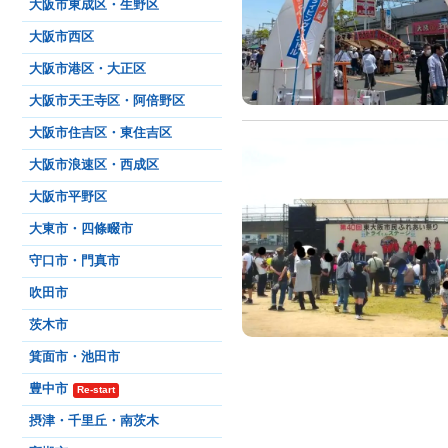
大阪市東成区・生野区
大阪市西区
大阪市港区・大正区
大阪市天王寺区・阿倍野区
大阪市住吉区・東住吉区
大阪市浪速区・西成区
大阪市平野区
大東市・四條畷市
守口市・門真市
吹田市
茨木市
箕面市・池田市
豊中市
Re-start
摂津・千里丘・南茨木