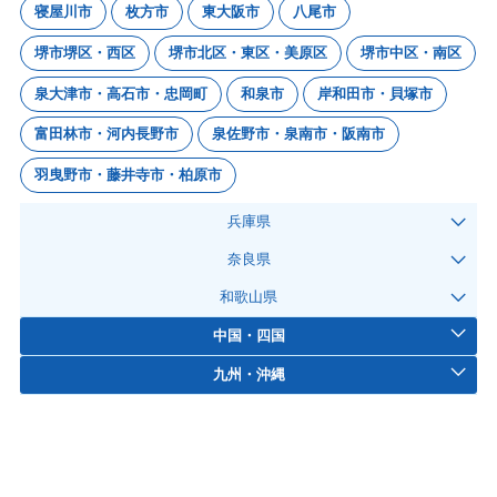
寝屋川市
枚方市
東大阪市
八尾市
堺市堺区・西区
堺市北区・東区・美原区
堺市中区・南区
泉大津市・高石市・忠岡町
和泉市
岸和田市・貝塚市
富田林市・河内長野市
泉佐野市・泉南市・阪南市
羽曳野市・藤井寺市・柏原市
兵庫県
奈良県
和歌山県
中国・四国
九州・沖縄