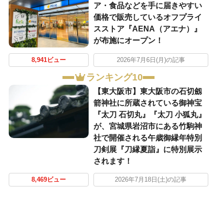
ア・食品などを手に届きやすい
価格で販売しているオフプライ
スストア『AENA（アエナ）』
が布施にオープン！
8,941ビュー
2026年7月6日(月)の記事
ランキング10
【東大阪市】東大阪市の石切劔
箭神社に所蔵されている御神宝
『太刀 石切丸』『太刀 小狐丸』
が、宮城県岩沼市にある竹駒神
社で開催される午歳御縁年特別
刀剣展『刀縁夏詣』に特別展示
されます！
8,469ビュー
2026年7月18日(土)の記事