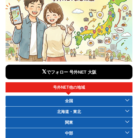
𝕏
でフォロー 号外NET 大阪
号外NET他の地域
全国
北海道・東北
関東
中部