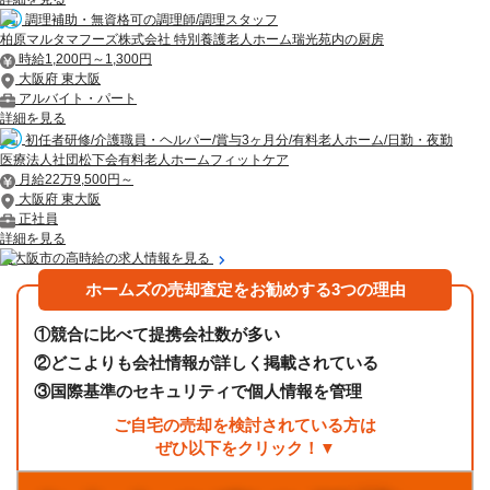
調理補助・無資格可の調理師/調理スタッフ
柏原マルタマフーズ株式会社 特別養護老人ホーム瑞光苑内の厨房
時給1,200円～1,300円
大阪府 東大阪
アルバイト・パート
詳細を見る
初任者研修/介護職員・ヘルパー/賞与3ヶ月分/有料老人ホーム/日勤・夜勤
医療法人社団松下会有料老人ホームフィットケア
月給22万9,500円～
大阪府 東大阪
正社員
詳細を見る
東大阪市の高時給の求人情報を見る
ホームズの売却査定をお勧めする3つの理由
①
競合に比べて提携会社数が多い
②
どこよりも会社情報が詳しく掲載されている
③
国際基準のセキュリティで個人情報を管理
ご自宅の売却を検討されている方は
ぜひ以下をクリック！▼