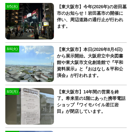
【東大阪市】今年(2026年)の岩田墓
8/5(水)
市のお知らせ！岩田墓市の開催に
伴い、周辺道路の通行止が行われ
ます。
【東大阪市】本日(2026年8月4日)
8/4(火)
から展示開始。大阪府立中央図書
館や東大阪市文化創造館で『平和
資料展示』と『おはなし＆平和公
演会』が行われます。
【東大阪市】14年間の営業を終
8/3(月)
了。希来里の1階にあった携帯電話
ショップ『ワイモバイル若江岩
田』が閉店しています。