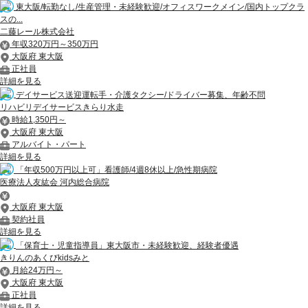
東大阪/転勤なし/生産管理・未経験歓迎/オフィスワークメイン/国内トップクラ
スの...
二藤レール株式会社
年収320万円～350万円
大阪府 東大阪
正社員
詳細を見る
デイサービス送迎運転手・介護タクシー/ドライバー募集、年齢不問
リハビリデイサービスきらり水走
時給1,350円～
大阪府 東大阪
アルバイト・パート
詳細を見る
「年収500万円以上可」看護師/4週8休以上/急性期病院
医療法人友紘会 河内総合病院
大阪府 東大阪
契約社員
詳細を見る
「保育士・児童指導員」東大阪市・未経験歓迎、経験者優遇
きりんのあくびkidsみと
月給24万円～
大阪府 東大阪
正社員
詳細を見る