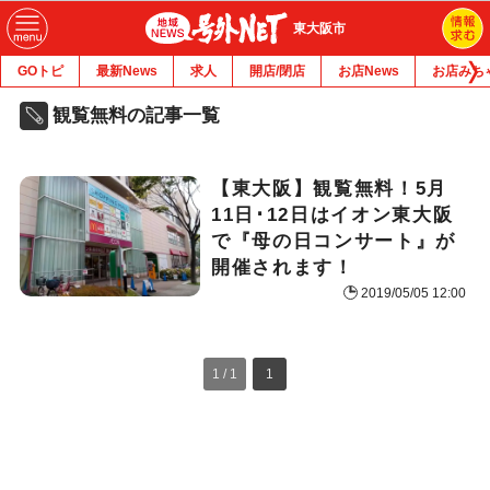
東大阪市
GOトピ
最新News
求人
開店/閉店
お店News
お店みち
観覧無料の記事一覧
【東大阪】観覧無料！5月
11日･12日はイオン東大阪
で『母の日コンサート』が
開催されます！
2019/05/05 12:00
1 / 1
1