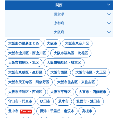
関西
滋賀県
京都府
大阪府
大阪府の最新まとめ
大阪市
大阪市東淀川区
大阪市淀川区・西淀川区
大阪市福島区・此花区
大阪市都島区・旭区
大阪市鶴見区・城東区
大阪市東成区・生野区
大阪市西区
大阪市港区・大正区
大阪市天王寺区・阿倍野区
大阪市住吉区・東住吉区
大阪市浪速区・西成区
大阪市平野区
大東市・四條畷市
守口市・門真市
吹田市
茨木市
箕面市・池田市
豊中市
摂津・千里丘・南茨木
高槻市
Re-start