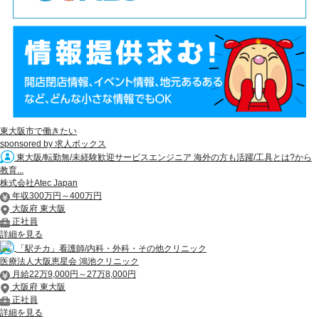
東大阪市で働きたい
sponsored by 求人ボックス
東大阪/転勤無/未経験歓迎サービスエンジニア 海外の方も活躍/工具とは?から
教育...
株式会社Atec Japan
年収300万円～400万円
大阪府 東大阪
正社員
詳細を見る
「駅チカ」看護師/内科・外科・その他クリニック
医療法人大阪恵星会 鴻池クリニック
月給22万9,000円～27万8,000円
大阪府 東大阪
正社員
詳細を見る