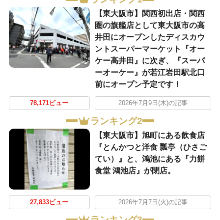
【東大阪市】関西初出店・関西
圏の旗艦店として東大阪市の高
井田にオープンしたディスカウ
ントスーパーマーケット『オー
ケー高井田』に次ぎ、『スーパ
ーオーケー』が若江岩田駅北口
前にオープン予定です！
78,171ビュー
2026年7月9日(木)の記事
ランキング2
【東大阪市】旭町にある飲食店
『とんかつと洋食 瓢亭（ひさご
てい）』と、鴻池にある『力餅
食堂 鴻池店』が閉店。
27,833ビュー
2026年7月7日(火)の記事
ランキング3