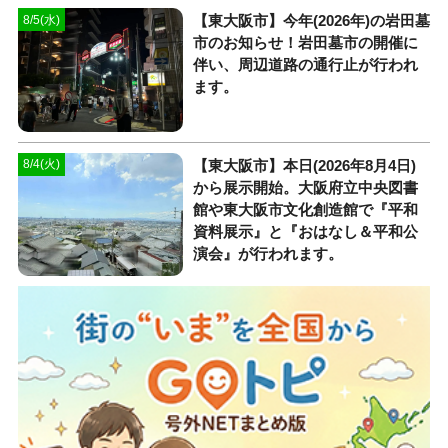
【東大阪市】今年(2026年)の岩田墓
8/5(水)
市のお知らせ！岩田墓市の開催に
伴い、周辺道路の通行止が行われ
ます。
【東大阪市】本日(2026年8月4日)
8/4(火)
から展示開始。大阪府立中央図書
館や東大阪市文化創造館で『平和
資料展示』と『おはなし＆平和公
演会』が行われます。