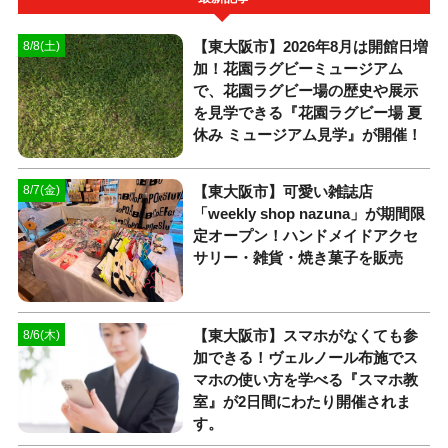
【東大阪市】2026年8月は開館日増
8/8(土)
加！花園ラグビーミュージアム
で、花園ラグビー場の歴史や展示
を見学できる『花園ラグビー場 夏
休み ミュージアム見学』が開催！
【東大阪市】可愛い雑誌店
8/7(金)
「weekly shop nazuna」が期間限
定オープン！ハンドメイドアクセ
サリー・雑貨・焼き菓子を販売
【東大阪市】スマホがなくても参
8/6(木)
加できる！ヴェルノール布施でス
マホの使い方を学べる『スマホ教
室』が2日間にわたり開催されま
す。