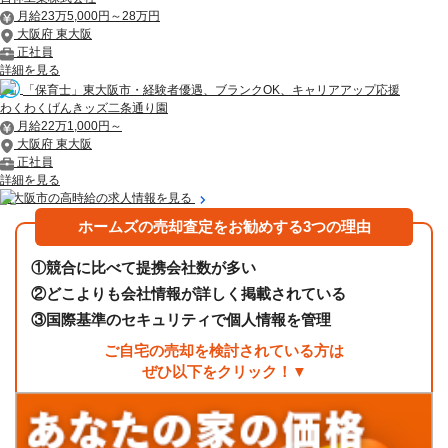
月給23万5,000円～28万円
大阪府 東大阪
正社員
詳細を見る
「保育士」東大阪市・経験者優遇、ブランクOK、キャリアアップ応援
わくわくげんきッズ二条通り園
月給22万1,000円～
大阪府 東大阪
正社員
詳細を見る
東大阪市の高時給の求人情報を見る
ホームズの売却査定をお勧めする3つの理由
①
競合に比べて提携会社数が多い
②
どこよりも会社情報が詳しく掲載されている
③
国際基準のセキュリティで個人情報を管理
ご自宅の売却を検討されている方は
ぜひ以下をクリック！▼