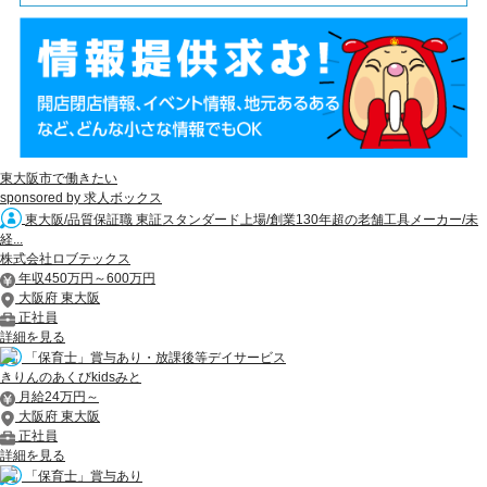
東大阪市で働きたい
sponsored by 求人ボックス
東大阪/品質保証職 東証スタンダード上場/創業130年超の老舗工具メーカー/未
経...
株式会社ロブテックス
年収450万円～600万円
大阪府 東大阪
正社員
詳細を見る
「保育士」賞与あり・放課後等デイサービス
きりんのあくびkidsみと
月給24万円～
大阪府 東大阪
正社員
詳細を見る
「保育士」賞与あり