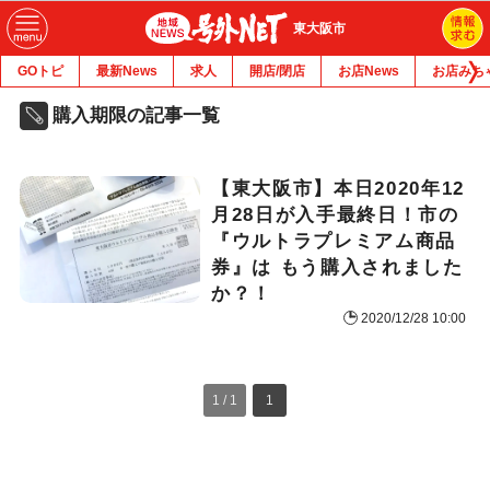
東大阪市
GOトピ
最新News
求人
開店/閉店
お店News
お店みち
購入期限の記事一覧
【東大阪市】本日2020年12
月28日が入手最終日！市の
『ウルトラプレミアム商品
券』は もう購入されました
か？！
2020/12/28 10:00
1 / 1
1