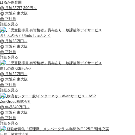
はるか保育園
月給23万7,390円～
大阪府 東大阪
正社員
詳細を見る
「児童指導員 有資格者」賞与あり・放課後等デイサービス
きりんのあくびkids しゅんとく
月給23万円～
大阪府 東大阪
正社員
詳細を見る
「児童指導員 有資格者」賞与あり・放課後等デイサービス
癒しの森Kidsわかえ
月給22万円～
大阪府 東大阪
正社員
詳細を見る
物流センター一般/インターネット/Webサービス・ASP
ZenGroup株式会社
年収340万円～
大阪府 東大阪
正社員
詳細を見る
経験者募集「経理職」メンバークラス/年間休日125日/研修充実
日伸工業株式会社