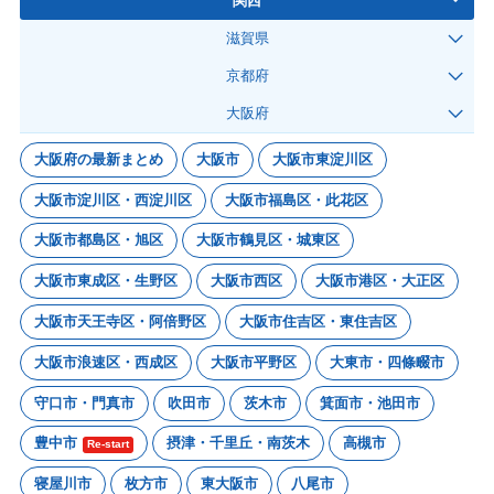
関西
滋賀県
京都府
大阪府
大阪府の最新まとめ
大阪市
大阪市東淀川区
大阪市淀川区・西淀川区
大阪市福島区・此花区
大阪市都島区・旭区
大阪市鶴見区・城東区
大阪市東成区・生野区
大阪市西区
大阪市港区・大正区
大阪市天王寺区・阿倍野区
大阪市住吉区・東住吉区
大阪市浪速区・西成区
大阪市平野区
大東市・四條畷市
守口市・門真市
吹田市
茨木市
箕面市・池田市
豊中市
摂津・千里丘・南茨木
高槻市
Re-start
寝屋川市
枚方市
東大阪市
八尾市