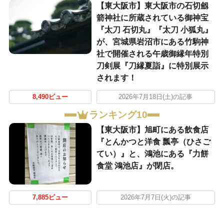
【東大阪市】東大阪市の石切劔
箭神社に所蔵されている御神宝
『太刀 石切丸』『太刀 小狐丸』
が、宮城県岩沼市にある竹駒神
社で開催される午歳御縁年特別
刀剣展『刀縁夏詣』に特別展示
されます！
8,490ビュー
2026年7月18日(土)の記事
ランキング10
【東大阪市】旭町にある飲食店
『とんかつと洋食 瓢亭（ひさご
てい）』と、鴻池にある『力餅
食堂 鴻池店』が閉店。
7,885ビュー
2026年7月7日(火)の記事