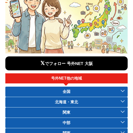
𝕏
でフォロー 号外NET 大阪
号外NET他の地域
全国
北海道・東北
関東
中部