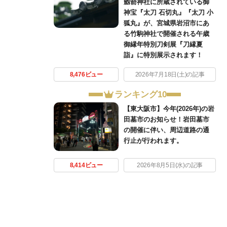
劔箭神社に所蔵されている御
神宝『太刀 石切丸』『太刀 小
狐丸』が、宮城県岩沼市にあ
る竹駒神社で開催される午歳
御縁年特別刀剣展『刀縁夏
詣』に特別展示されます！
8,476ビュー
2026年7月18日(土)の記事
ランキング10
【東大阪市】今年(2026年)の岩
田墓市のお知らせ！岩田墓市
の開催に伴い、周辺道路の通
行止が行われます。
8,414ビュー
2026年8月5日(水)の記事