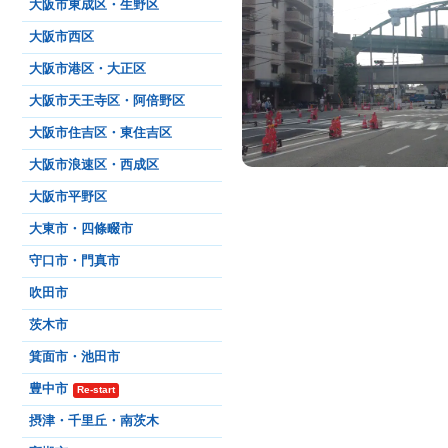
大阪市東成区・生野区
大阪市西区
大阪市港区・大正区
大阪市天王寺区・阿倍野区
大阪市住吉区・東住吉区
大阪市浪速区・西成区
大阪市平野区
大東市・四條畷市
守口市・門真市
吹田市
茨木市
箕面市・池田市
豊中市
Re-start
摂津・千里丘・南茨木