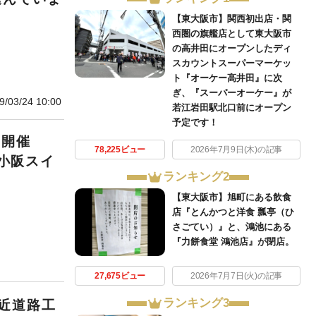
【東大阪市】関西初出店・関
西圏の旗艦店として東大阪市
の高井田にオープンしたディ
スカウントスーパーマーケッ
ト『オーケー高井田』に次
ぎ、『スーパーオーケー』が
9/03/24 10:00
若江岩田駅北口前にオープン
予定です！
教室開催
78,225ビュー
2026年7月9日(木)の記事
S小阪スイ
ランキング2
【東大阪市】旭町にある飲食
店『とんかつと洋食 瓢亭（ひ
さごてい）』と、鴻池にある
『力餅食堂 鴻池店』が閉店。
27,675ビュー
2026年7月7日(火)の記事
ランキング3
近道路工