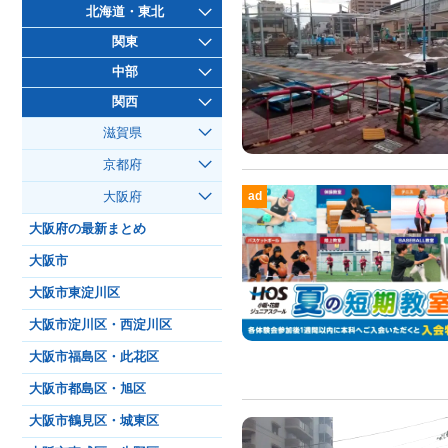
北海道・東北
関東
中部
関西
滋賀県
京都府
ad
大阪府
大阪府の最新まとめ
大阪市
大阪市東淀川区
大阪市淀川区・西淀川区
大阪市福島区・此花区
大阪市都島区・旭区
大阪市鶴見区・城東区