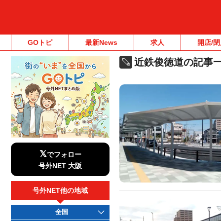
GOトピ
最新News
求人
開店/閉
近鉄俊徳道の記事
𝕏
でフォロー
号外NET 大阪
号外NET他の地域
全国