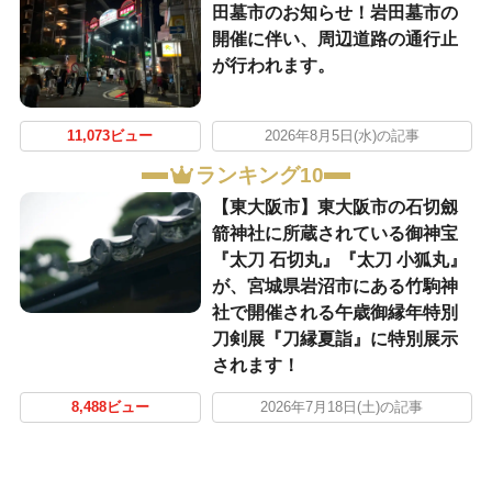
田墓市のお知らせ！岩田墓市の
開催に伴い、周辺道路の通行止
が行われます。
11,073ビュー
2026年8月5日(水)の記事
ランキング10
【東大阪市】東大阪市の石切劔
箭神社に所蔵されている御神宝
『太刀 石切丸』『太刀 小狐丸』
が、宮城県岩沼市にある竹駒神
社で開催される午歳御縁年特別
刀剣展『刀縁夏詣』に特別展示
されます！
8,488ビュー
2026年7月18日(土)の記事