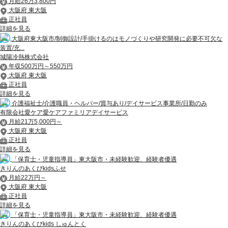
月給26万3,800円
大阪府 東大阪
正社員
詳細を見る
大阪府東大阪市/制御設計/手掛けるのはモノづくりや研究開発に必要不可欠な
装置/充...
城陽冷熱株式会社
年収500万円～550万円
大阪府 東大阪
正社員
詳細を見る
介護福祉士/介護職員・ヘルパー/賞与あり/デイサービス事業所/日勤のみ
有限会社愛ケア愛ケアファミリアデイサービス
月給21万5,000円～
大阪府 東大阪
正社員
詳細を見る
「保育士・児童指導員」東大阪市・未経験歓迎、経験者優遇
きりんのあくびkidsふせ
月給22万円～
大阪府 東大阪
正社員
詳細を見る
「保育士・児童指導員」東大阪市・未経験歓迎、経験者優遇
きりんのあくびkids しゅんとく