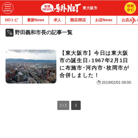
東大阪市
GOトピ
最新News
求人
開店/閉店
お店News
お店みち
野田義和市長の記事一覧
【東大阪市】今日は東大阪
市の誕生日♪1967年2月1日
に布施市･河内市･枚岡市が
合併しました！
2019/02/01 09:00
1 / 1
1