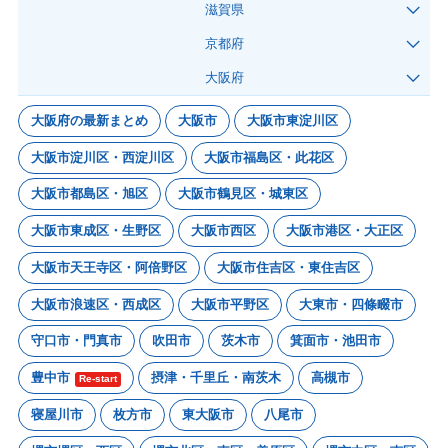
滋賀県
京都府
大阪府
大阪府の最新まとめ
大阪市
大阪市東淀川区
大阪市淀川区・西淀川区
大阪市福島区・此花区
大阪市都島区・旭区
大阪市鶴見区・城東区
大阪市東成区・生野区
大阪市西区
大阪市港区・大正区
大阪市天王寺区・阿倍野区
大阪市住吉区・東住吉区
大阪市浪速区・西成区
大阪市平野区
大東市・四條畷市
守口市・門真市
吹田市
茨木市
箕面市・池田市
豊中市
摂津・千里丘・南茨木
高槻市
Re-start
寝屋川市
枚方市
東大阪市
八尾市