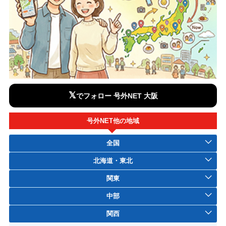
𝕏
でフォロー 号外NET 大阪
号外NET他の地域
全国
北海道・東北
関東
中部
関西