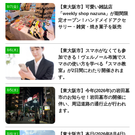
【東大阪市】可愛い雑誌店
8/7(金)
「weekly shop nazuna」が期間限
定オープン！ハンドメイドアクセ
サリー・雑貨・焼き菓子を販売
【東大阪市】スマホがなくても参
8/6(木)
加できる！ヴェルノール布施でス
マホの使い方を学べる『スマホ教
室』が2日間にわたり開催されま
す。
【東大阪市】今年(2026年)の岩田墓
8/5(水)
市のお知らせ！岩田墓市の開催に
伴い、周辺道路の通行止が行われ
ます。
【東大阪市】本日(2026年8月4日)
8/4(火)