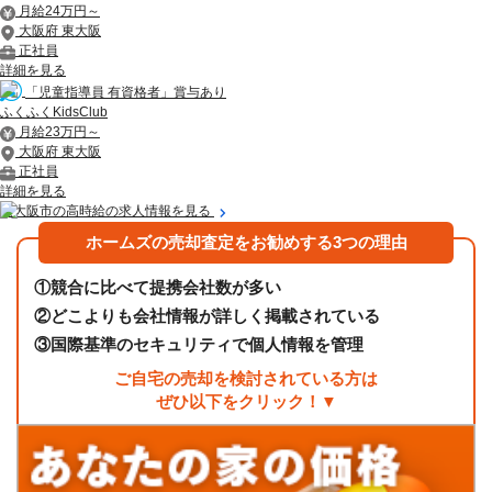
月給24万円～
大阪府 東大阪
正社員
詳細を見る
「児童指導員 有資格者」賞与あり
ふくふくKidsClub
月給23万円～
大阪府 東大阪
正社員
詳細を見る
東大阪市の高時給の求人情報を見る
ホームズの売却査定をお勧めする3つの理由
①
競合に比べて提携会社数が多い
②
どこよりも会社情報が詳しく掲載されている
③
国際基準のセキュリティで個人情報を管理
ご自宅の売却を検討されている方は
ぜひ以下をクリック！▼