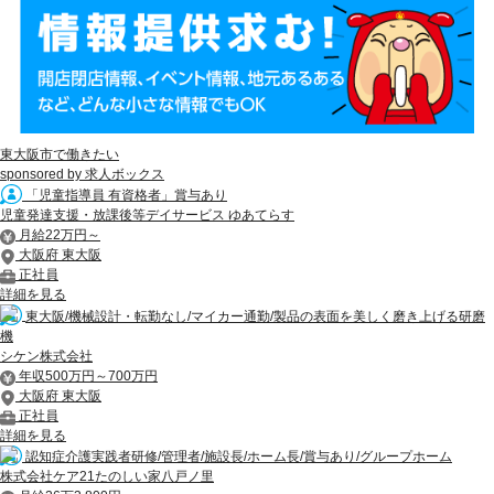
東大阪市で働きたい
sponsored by 求人ボックス
「児童指導員 有資格者」賞与あり
児童発達支援・放課後等デイサービス ゆあてらす
月給22万円～
大阪府 東大阪
正社員
詳細を見る
東大阪/機械設計・転勤なし/マイカー通勤/製品の表面を美しく磨き上げる研磨
機
シケン株式会社
年収500万円～700万円
大阪府 東大阪
正社員
詳細を見る
認知症介護実践者研修/管理者/施設長/ホーム長/賞与あり/グループホーム
株式会社ケア21たのしい家八戸ノ里