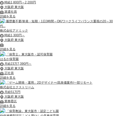
時給1,800円～2,200円
大阪府 東大阪
派遣社員
詳細を見る
履歴書不要/単発・短期・1日3時間～OK/ワークライフバランス重視の20～30
代...
株式会社アドミック
時給1,300円～
大阪府 東大阪
詳細を見る
「保育士」東大阪市・認可保育園
はるか保育園
月給23万7,390円～
大阪府 東大阪
正社員
詳細を見る
「ゲーム開発・運用」2Dデザイナー/高単価案件/一部リモート
株式会社エクストリーム
月給51万円
大阪府 東大阪
業務委託
詳細を見る
「保育教諭」東大阪市・認定こども園
幼保連携型認定こども園ひしの美東保育園