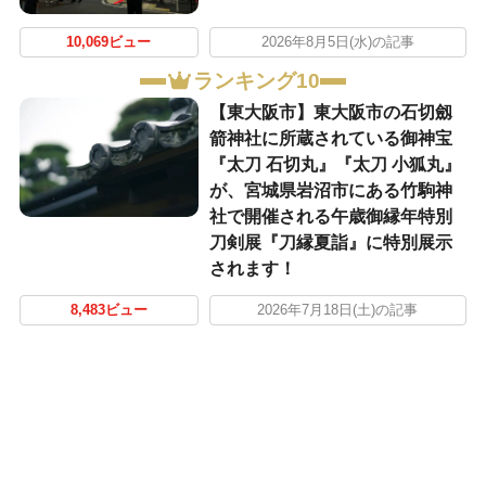
10,069ビュー
2026年8月5日(水)の記事
ランキング10
【東大阪市】東大阪市の石切劔
箭神社に所蔵されている御神宝
『太刀 石切丸』『太刀 小狐丸』
が、宮城県岩沼市にある竹駒神
社で開催される午歳御縁年特別
刀剣展『刀縁夏詣』に特別展示
されます！
8,483ビュー
2026年7月18日(土)の記事