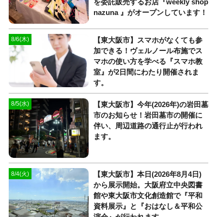
を委託販売するお店『weekly shop
nazuna 』がオープンしています！
【東大阪市】スマホがなくても参
8/6(木)
加できる！ヴェルノール布施でス
マホの使い方を学べる『スマホ教
室』が2日間にわたり開催されま
す。
【東大阪市】今年(2026年)の岩田墓
8/5(水)
市のお知らせ！岩田墓市の開催に
伴い、周辺道路の通行止が行われ
ます。
【東大阪市】本日(2026年8月4日)
8/4(火)
から展示開始。大阪府立中央図書
館や東大阪市文化創造館で『平和
資料展示』と『おはなし＆平和公
演会』が行われます。