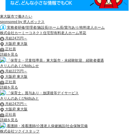
東大阪市で働きたい
sponsored by 求人ボックス
実務者研修/管理者/施設長/ホーム長/賞与あり/有料老人ホーム
株式会社カーミーコネクト住宅型有料老人ホーム琴花
月給24万円～
大阪府 東大阪
正社員
詳細を見る
「保育士・児童指導員」東大阪市・未経験歓迎、経験者優遇
きりんのあくびkidsふせ
月給22万円～
大阪府 東大阪
正社員
詳細を見る
「保育士」賞与あり・放課後等デイサービス
きりんのあくびkidsみと
月給24万円～
大阪府 東大阪
正社員
詳細を見る
看護師・准看護師/介護老人保健施設/社会保険完備
株式会社ツクイスタッフ