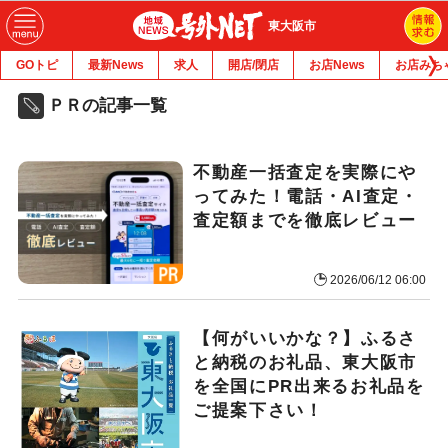
東大阪市
GOトピ
最新News
求人
開店/閉店
お店News
お店みち
ＰＲの記事一覧
不動産一括査定を実際にや
ってみた！電話・AI査定・
査定額までを徹底レビュー
2026/06/12 06:00
【何がいいかな？】ふるさ
と納税のお礼品、東大阪市
を全国にPR出来るお礼品を
ご提案下さい！