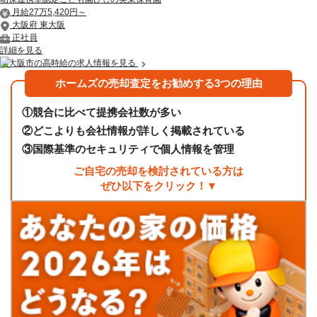
月給27万5,420円～
大阪府 東大阪
正社員
詳細を見る
東大阪市の高時給の求人情報を見る
ホームズの売却査定をお勧めする3つの理由
①
競合に比べて提携会社数が多い
②
どこよりも会社情報が詳しく掲載されている
③
国際基準のセキュリティで個人情報を管理
ご自宅の売却を検討されている方は
ぜひ以下をクリック！▼