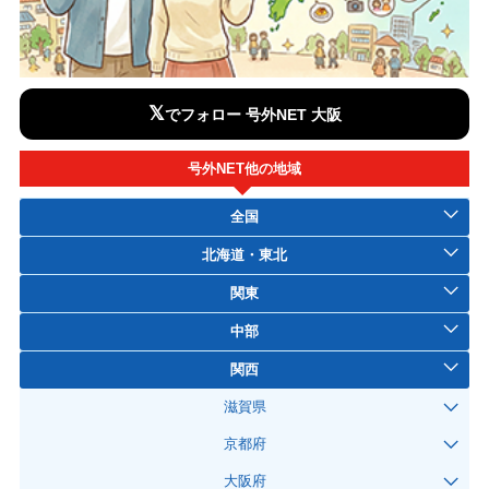
𝕏
でフォロー 号外NET 大阪
号外NET他の地域
全国
北海道・東北
関東
中部
関西
滋賀県
京都府
大阪府