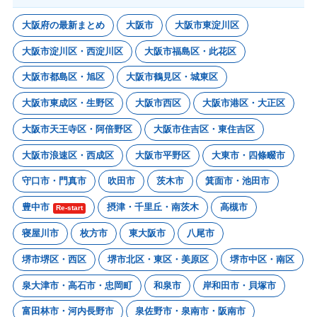
大阪府の最新まとめ
大阪市
大阪市東淀川区
大阪市淀川区・西淀川区
大阪市福島区・此花区
大阪市都島区・旭区
大阪市鶴見区・城東区
大阪市東成区・生野区
大阪市西区
大阪市港区・大正区
大阪市天王寺区・阿倍野区
大阪市住吉区・東住吉区
大阪市浪速区・西成区
大阪市平野区
大東市・四條畷市
守口市・門真市
吹田市
茨木市
箕面市・池田市
豊中市
摂津・千里丘・南茨木
高槻市
Re-start
寝屋川市
枚方市
東大阪市
八尾市
堺市堺区・西区
堺市北区・東区・美原区
堺市中区・南区
泉大津市・高石市・忠岡町
和泉市
岸和田市・貝塚市
富田林市・河内長野市
泉佐野市・泉南市・阪南市