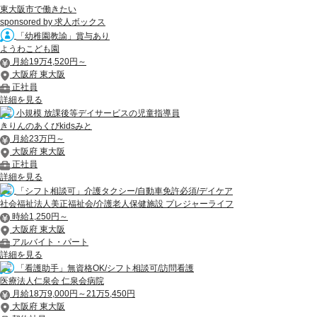
東大阪市で働きたい
sponsored by 求人ボックス
「幼稚園教諭」賞与あり
ようわこども園
月給19万4,520円～
大阪府 東大阪
正社員
詳細を見る
小規模 放課後等デイサービスの児童指導員
きりんのあくびkidsみと
月給23万円～
大阪府 東大阪
正社員
詳細を見る
「シフト相談可」介護タクシー/自動車免許必須/デイケア
社会福祉法人美正福祉会/介護老人保健施設 プレジャーライフ
時給1,250円～
大阪府 東大阪
アルバイト・パート
詳細を見る
「看護助手」無資格OK/シフト相談可/訪問看護
医療法人仁泉会 仁泉会病院
月給18万9,000円～21万5,450円
大阪府 東大阪