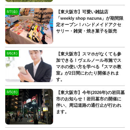
【東大阪市】可愛い雑誌店
8/7(金)
「weekly shop nazuna」が期間限
定オープン！ハンドメイドアクセ
サリー・雑貨・焼き菓子を販売
【東大阪市】スマホがなくても参
8/6(木)
加できる！ヴェルノール布施でス
マホの使い方を学べる『スマホ教
室』が2日間にわたり開催されま
す。
【東大阪市】今年(2026年)の岩田墓
8/5(水)
市のお知らせ！岩田墓市の開催に
伴い、周辺道路の通行止が行われ
ます。