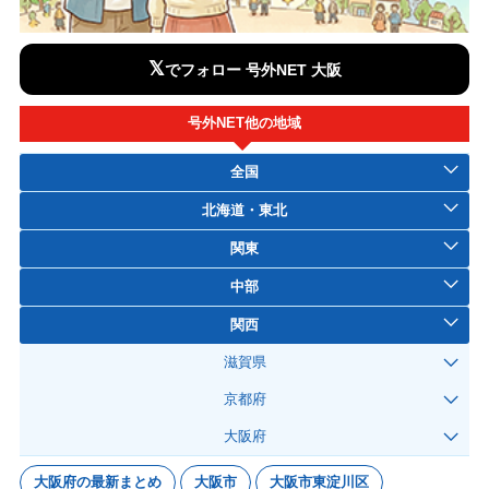
𝕏
でフォロー 号外NET 大阪
号外NET他の地域
全国
北海道・東北
関東
中部
関西
滋賀県
京都府
大阪府
大阪府の最新まとめ
大阪市
大阪市東淀川区