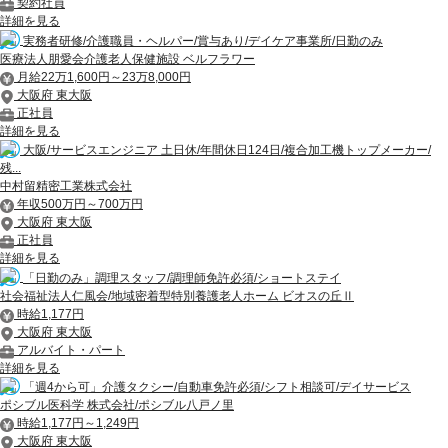
契約社員
詳細を見る
実務者研修/介護職員・ヘルパー/賞与あり/デイケア事業所/日勤のみ
医療法人朋愛会介護老人保健施設 ベルフラワー
月給22万1,600円～23万8,000円
大阪府 東大阪
正社員
詳細を見る
大阪/サービスエンジニア 土日休/年間休日124日/複合加工機トップメーカー/
残...
中村留精密工業株式会社
年収500万円～700万円
大阪府 東大阪
正社員
詳細を見る
「日勤のみ」調理スタッフ/調理師免許必須/ショートステイ
社会福祉法人仁風会/地域密着型特別養護老人ホーム ビオスの丘Ⅱ
時給1,177円
大阪府 東大阪
アルバイト・パート
詳細を見る
「週4から可」介護タクシー/自動車免許必須/シフト相談可/デイサービス
ポシブル医科学 株式会社/ポシブル八戸ノ里
時給1,177円～1,249円
大阪府 東大阪