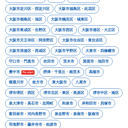
大阪市淀川区・西淀川区
大阪市福島区・此花区
大阪市都島区・旭区
大阪市鶴見区・城東区
大阪市東成区・生野区
大阪市西区
大阪市港区・大正区
大阪市天王寺区・阿倍野区
大阪市住吉区・東住吉区
大阪市浪速区・西成区
大阪市平野区
大東市・四條畷市
守口市・門真市
吹田市
茨木市
箕面市・池田市
豊中市
摂津・千里丘・南茨木
高槻市
Re-start
寝屋川市
枚方市
東大阪市
八尾市
堺市堺区・西区
堺市北区・東区・美原区
堺市中区・南区
泉大津市・高石市・忠岡町
和泉市
岸和田市・貝塚市
富田林市・河内長野市
泉佐野市・泉南市・阪南市
羽曳野市・藤井寺市・柏原市