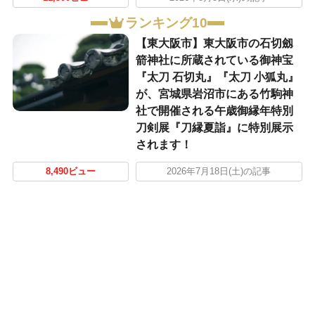
ランキング10
【東大阪市】東大阪市の石切劔
箭神社に所蔵されている御神宝
『太刀 石切丸』『太刀 小狐丸』
が、宮城県岩沼市にある竹駒神
社で開催される午歳御縁年特別
刀剣展『刀縁夏詣』に特別展示
されます！
8,490ビュー
2026年7月18日(土)の記事