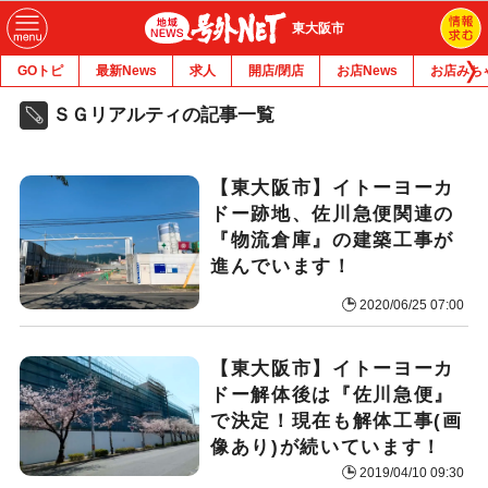
東大阪市
GOトピ
最新News
求人
開店/閉店
お店News
お店みち
ＳＧリアルティの記事一覧
【東大阪市】イトーヨーカ
ドー跡地、佐川急便関連の
『物流倉庫』の建築工事が
進んでいます！
2020/06/25 07:00
【東大阪市】イトーヨーカ
ドー解体後は『佐川急便』
で決定！現在も解体工事(画
像あり)が続いています！
2019/04/10 09:30