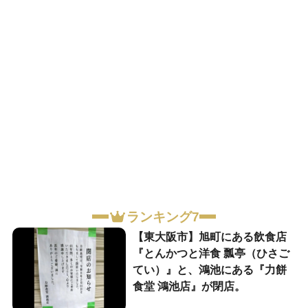
ランキング7
【東大阪市】旭町にある飲食店
『とんかつと洋食 瓢亭（ひさご
てい）』と、鴻池にある『力餅
食堂 鴻池店』が閉店。