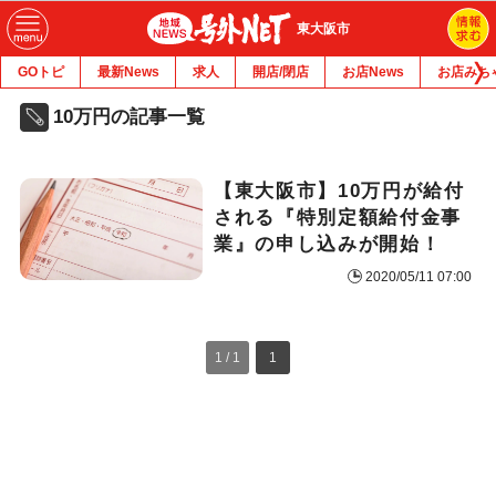
東大阪市
GOトピ
最新News
求人
開店/閉店
お店News
お店みち
10万円の記事一覧
【東大阪市】10万円が給付
される『特別定額給付金事
業』の申し込みが開始！
2020/05/11 07:00
1 / 1
1