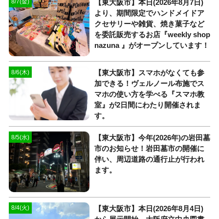
【東大阪市】本日(2026年8月7日)
8/7(金)
より、期間限定でハンドメイドア
クセサリーや雑貨、焼き菓子など
を委託販売するお店『weekly shop
nazuna 』がオープンしています！
【東大阪市】スマホがなくても参
8/6(木)
加できる！ヴェルノール布施でス
マホの使い方を学べる『スマホ教
室』が2日間にわたり開催されま
す。
【東大阪市】今年(2026年)の岩田墓
8/5(水)
市のお知らせ！岩田墓市の開催に
伴い、周辺道路の通行止が行われ
ます。
【東大阪市】本日(2026年8月4日)
8/4(火)