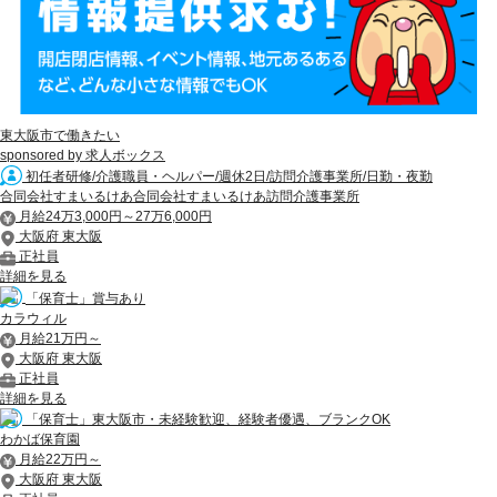
東大阪市で働きたい
sponsored by 求人ボックス
初任者研修/介護職員・ヘルパー/週休2日/訪問介護事業所/日勤・夜勤
合同会社すまいるけあ合同会社すまいるけあ訪問介護事業所
月給24万3,000円～27万6,000円
大阪府 東大阪
正社員
詳細を見る
「保育士」賞与あり
カラウィル
月給21万円～
大阪府 東大阪
正社員
詳細を見る
「保育士」東大阪市・未経験歓迎、経験者優遇、ブランクOK
わかば保育園
月給22万円～
大阪府 東大阪