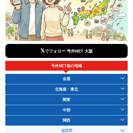
𝕏
でフォロー 号外NET 大阪
号外NET他の地域
全国
北海道・東北
関東
中部
関西
滋賀県