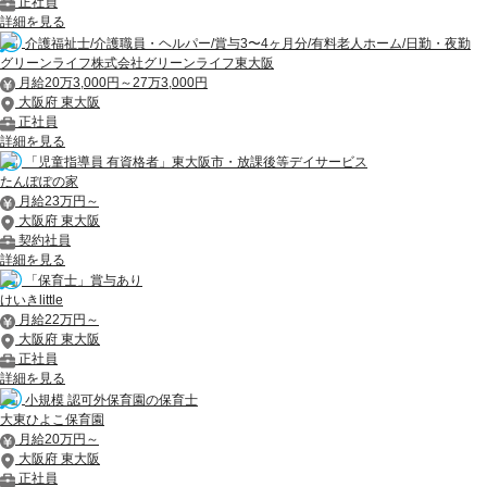
正社員
詳細を見る
介護福祉士/介護職員・ヘルパー/賞与3〜4ヶ月分/有料老人ホーム/日勤・夜勤
グリーンライフ株式会社グリーンライフ東大阪
月給20万3,000円～27万3,000円
大阪府 東大阪
正社員
詳細を見る
「児童指導員 有資格者」東大阪市・放課後等デイサービス
たんぽぽの家
月給23万円～
大阪府 東大阪
契約社員
詳細を見る
「保育士」賞与あり
けいきlittle
月給22万円～
大阪府 東大阪
正社員
詳細を見る
小規模 認可外保育園の保育士
大東ひよこ保育園
月給20万円～
大阪府 東大阪
正社員