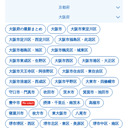
京都府
大阪府
大阪府の最新まとめ
大阪市
大阪市東淀川区
大阪市淀川区・西淀川区
大阪市福島区・此花区
大阪市都島区・旭区
大阪市鶴見区・城東区
大阪市東成区・生野区
大阪市西区
大阪市港区・大正区
大阪市天王寺区・阿倍野区
大阪市住吉区・東住吉区
大阪市浪速区・西成区
大阪市平野区
大東市・四條畷市
守口市・門真市
吹田市
茨木市
箕面市・池田市
豊中市
摂津・千里丘・南茨木
高槻市
Re-start
寝屋川市
枚方市
東大阪市
八尾市
堺市堺区・西区
堺市北区・東区・美原区
堺市中区・南区