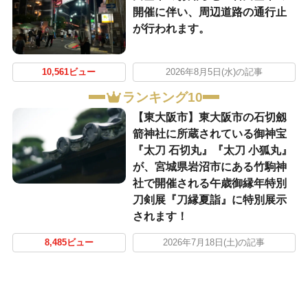
開催に伴い、周辺道路の通行止
が行われます。
10,561ビュー
2026年8月5日(水)の記事
ランキング10
【東大阪市】東大阪市の石切劔
箭神社に所蔵されている御神宝
『太刀 石切丸』『太刀 小狐丸』
が、宮城県岩沼市にある竹駒神
社で開催される午歳御縁年特別
刀剣展『刀縁夏詣』に特別展示
されます！
8,485ビュー
2026年7月18日(土)の記事