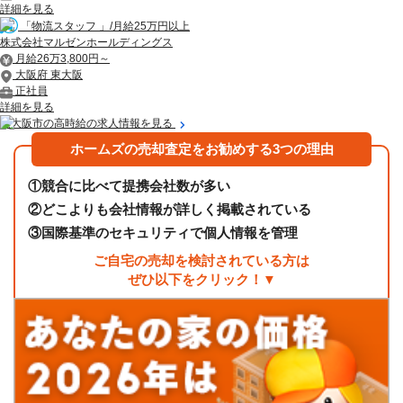
詳細を見る
「物流スタッフ 」/月給25万円以上
株式会社マルゼンホールディングス
月給26万3,800円～
大阪府 東大阪
正社員
詳細を見る
東大阪市の高時給の求人情報を見る
ホームズの売却査定をお勧めする3つの理由
①
競合に比べて提携会社数が多い
②
どこよりも会社情報が詳しく掲載されている
③
国際基準のセキュリティで個人情報を管理
ご自宅の売却を検討されている方は
ぜひ以下をクリック！▼