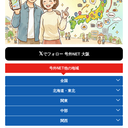
𝕏
でフォロー 号外NET 大阪
号外NET他の地域
全国
北海道・東北
関東
中部
関西