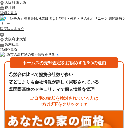
大阪府 東大阪
正社員
詳細を見る
「駅チカ」准看護師/残業ほぼなし/内科・外科・その他クリニック 訪問診療ク
リニッ...
医療法人未来会
大阪府 東大阪
契約社員
詳細を見る
東大阪市の高時給の求人情報を見る
ホームズの売却査定をお勧めする3つの理由
①
競合に比べて提携会社数が多い
②
どこよりも会社情報が詳しく掲載されている
③
国際基準のセキュリティで個人情報を管理
ご自宅の売却を検討されている方は
ぜひ以下をクリック！▼