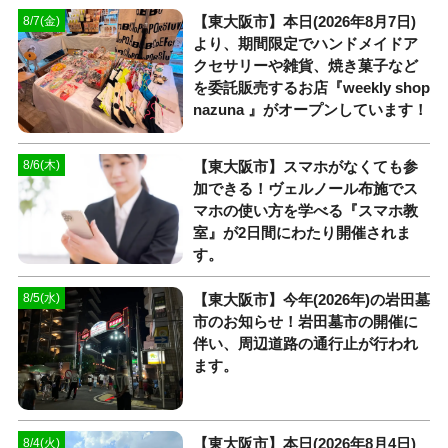
【東大阪市】本日(2026年8月7日)
8/7(金)
より、期間限定でハンドメイドア
クセサリーや雑貨、焼き菓子など
を委託販売するお店『weekly shop
nazuna 』がオープンしています！
【東大阪市】スマホがなくても参
8/6(木)
加できる！ヴェルノール布施でス
マホの使い方を学べる『スマホ教
室』が2日間にわたり開催されま
す。
【東大阪市】今年(2026年)の岩田墓
8/5(水)
市のお知らせ！岩田墓市の開催に
伴い、周辺道路の通行止が行われ
ます。
【東大阪市】本日(2026年8月4日)
8/4(火)