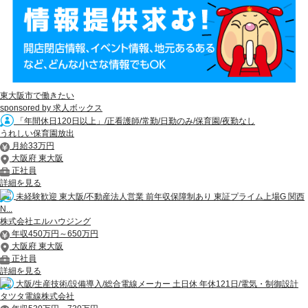
東大阪市で働きたい
sponsored by 求人ボックス
「年間休日120日以上」/正看護師/常勤/日勤のみ/保育園/夜勤なし
うれしい保育園放出
月給33万円
大阪府 東大阪
正社員
詳細を見る
未経験歓迎 東大阪/不動産法人営業 前年収保障制あり 東証プライム上場G 関西
N...
株式会社エルハウジング
年収450万円～650万円
大阪府 東大阪
正社員
詳細を見る
大阪/生産技術/設備導入/総合電線メーカー 土日休 年休121日/電気・制御設計
タツタ電線株式会社