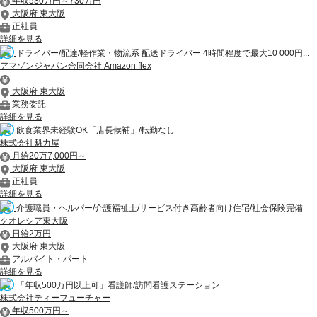
年収530万円～730万円
大阪府 東大阪
正社員
詳細を見る
ドライバー/配達/軽作業・物流系 配送ドライバー 4時間程度で最大10 000円...
アマゾンジャパン合同会社 Amazon flex
大阪府 東大阪
業務委託
詳細を見る
飲食業界未経験OK「店長候補」/転勤なし
株式会社魁力屋
月給20万7,000円～
大阪府 東大阪
正社員
詳細を見る
介護職員・ヘルパー/介護福祉士/サービス付き高齢者向け住宅/社会保険完備
クオレシア東大阪
日給2万円
大阪府 東大阪
アルバイト・パート
詳細を見る
「年収500万円以上可」看護師/訪問看護ステーション
株式会社ティーフューチャー
年収500万円～