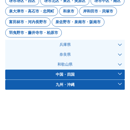
堺市堺区・西区
堺市北区・東区・美原区
堺市中区・南区
泉大津市・高石市・忠岡町
和泉市
岸和田市・貝塚市
富田林市・河内長野市
泉佐野市・泉南市・阪南市
羽曳野市・藤井寺市・柏原市
兵庫県
奈良県
和歌山県
中国・四国
九州・沖縄