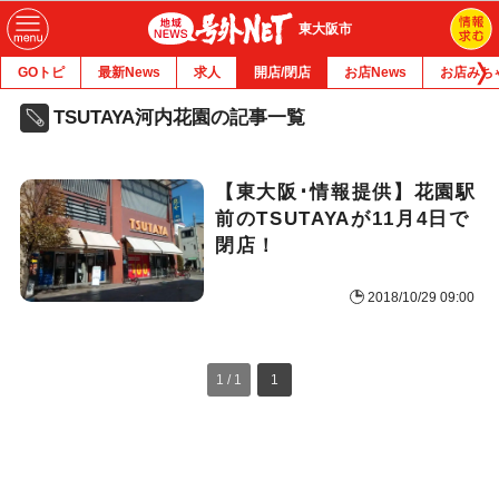
東大阪市
GOトピ
最新News
求人
開店/閉店
お店News
お店みち
TSUTAYA河内花園の記事一覧
【東大阪･情報提供】花園駅
前のTSUTAYAが11月4日で
閉店！
2018/10/29 09:00
1 / 1
1