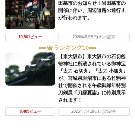
田墓市のお知らせ！岩田墓市の
開催に伴い、周辺道路の通行止
が行われます。
10,561ビュー
2026年8月5日(水)の記事
ランキング10
【東大阪市】東大阪市の石切劔
箭神社に所蔵されている御神宝
『太刀 石切丸』『太刀 小狐丸』
が、宮城県岩沼市にある竹駒神
社で開催される午歳御縁年特別
刀剣展『刀縁夏詣』に特別展示
されます！
8,485ビュー
2026年7月18日(土)の記事