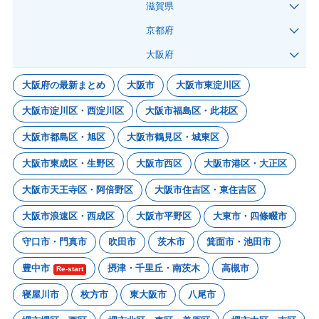
滋賀県
京都府
大阪府
大阪府の最新まとめ
大阪市
大阪市東淀川区
大阪市淀川区・西淀川区
大阪市福島区・此花区
大阪市都島区・旭区
大阪市鶴見区・城東区
大阪市東成区・生野区
大阪市西区
大阪市港区・大正区
大阪市天王寺区・阿倍野区
大阪市住吉区・東住吉区
大阪市浪速区・西成区
大阪市平野区
大東市・四條畷市
守口市・門真市
吹田市
茨木市
箕面市・池田市
豊中市
摂津・千里丘・南茨木
高槻市
Re-start
寝屋川市
枚方市
東大阪市
八尾市