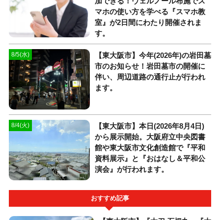
加できる！ヴェルノール布施でス
マホの使い方を学べる『スマホ教
室』が2日間にわたり開催されま
す。
【東大阪市】今年(2026年)の岩田墓
8/5(水)
市のお知らせ！岩田墓市の開催に
伴い、周辺道路の通行止が行われ
ます。
【東大阪市】本日(2026年8月4日)
8/4(火)
から展示開始。大阪府立中央図書
館や東大阪市文化創造館で『平和
資料展示』と『おはなし＆平和公
演会』が行われます。
おすすめ記事