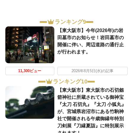
ランキング9
【東大阪市】今年(2026年)の岩
田墓市のお知らせ！岩田墓市の
開催に伴い、周辺道路の通行止
が行われます。
11,300ビュー
2026年8月5日(水)の記事
ランキング10
【東大阪市】東大阪市の石切劔
箭神社に所蔵されている御神宝
『太刀 石切丸』『太刀 小狐丸』
が、宮城県岩沼市にある竹駒神
社で開催される午歳御縁年特別
刀剣展『刀縁夏詣』に特別展示
されます！