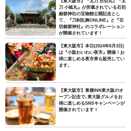
【東大阪市】『太刀 石切丸』『太
刀 小狐丸』が所蔵されている石切
劔箭神社の宝物館公開記念とし
て、『刀剣乱舞ONLINE』と『石
切劔箭神社』のコラボレーション
が開催されています！
【東大阪市】本日(2024年8月3日)
は『小阪わいわい夜市』開催！お
得に楽しめる夜市券も販売してい
ます。
【東大阪市】東横INN東大阪のオ
ープン記念で､東大阪グルメをお
得に楽しめるSNSキャンペーンが
開催されています！