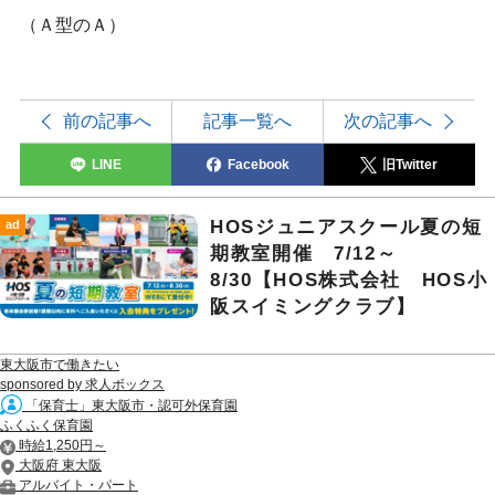
（Ａ型のＡ）
前の記事へ
記事一覧へ
次の記事へ
LINE
Facebook
旧Twitter
HOSジュニアスクール夏の短
ad
期教室開催 7/12～
8/30【HOS株式会社 HOS小
阪スイミングクラブ】
東大阪市で働きたい
sponsored by 求人ボックス
「保育士」東大阪市・認可外保育園
ふくふく保育園
時給1,250円～
大阪府 東大阪
アルバイト・パート