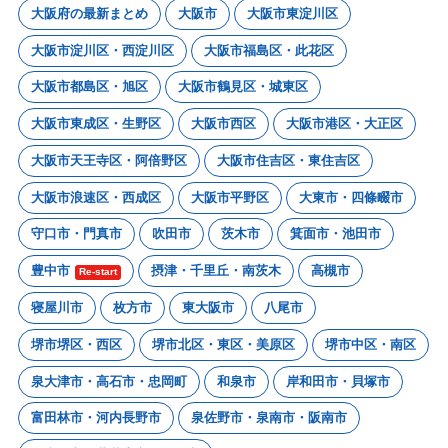
大阪府の最新まとめ
大阪市
大阪市東淀川区
大阪市淀川区・西淀川区
大阪市福島区・此花区
大阪市都島区・旭区
大阪市鶴見区・城東区
大阪市東成区・生野区
大阪市西区
大阪市港区・大正区
大阪市天王寺区・阿倍野区
大阪市住吉区・東住吉区
大阪市浪速区・西成区
大阪市平野区
大東市・四條畷市
守口市・門真市
吹田市
茨木市
箕面市・池田市
豊中市
摂津・千里丘・南茨木
高槻市
Re-start
寝屋川市
枚方市
東大阪市
八尾市
堺市堺区・西区
堺市北区・東区・美原区
堺市中区・南区
泉大津市・高石市・忠岡町
和泉市
岸和田市・貝塚市
富田林市・河内長野市
泉佐野市・泉南市・阪南市