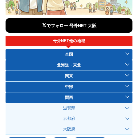
𝕏
でフォロー 号外NET 大阪
号外NET他の地域
全国
北海道・東北
関東
中部
関西
滋賀県
京都府
大阪府