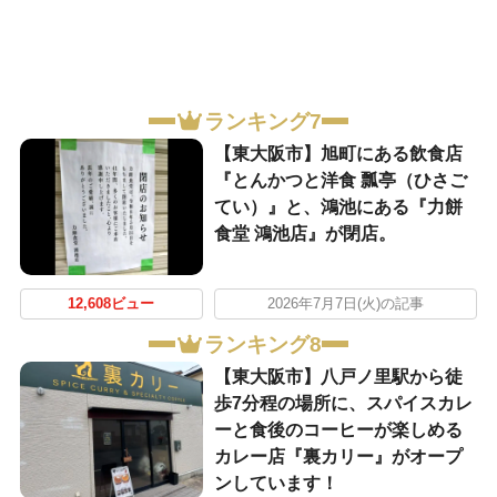
ランキング7
【東大阪市】旭町にある飲食店
『とんかつと洋食 瓢亭（ひさご
てい）』と、鴻池にある『力餅
食堂 鴻池店』が閉店。
12,608ビュー
2026年7月7日(火)の記事
ランキング8
【東大阪市】八戸ノ里駅から徒
歩7分程の場所に、スパイスカレ
ーと食後のコーヒーが楽しめる
カレー店『裏カリー』がオープ
ンしています！