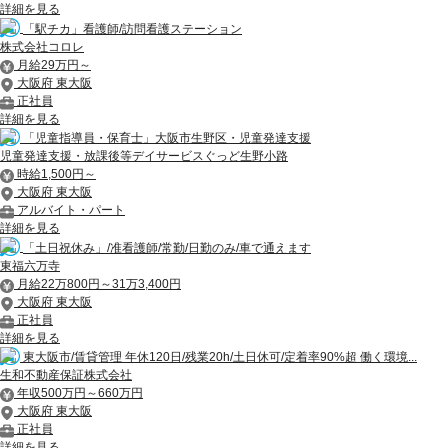
詳細を見る
「駅チカ」看護師/訪問看護ステーション
株式会社コロレ
月給29万円～
大阪府 東大阪
正社員
詳細を見る
「児童指導員・保育士」大阪市生野区・児童発達支援
児童発達支援・放課後等デイサービスぐっど生野小路
時給1,500円～
大阪府 東大阪
アルバイト・パート
詳細を見る
「土日祝休み」/准看護師/常勤/日勤のみ/車で通えます
東福六万寺
月給22万800円～31万3,400円
大阪府 東大阪
正社員
詳細を見る
東大阪市/賃貸管理 年休120日/残業20h/土日休可/定着率90%超 働く環境...
生和不動産保証株式会社
年収500万円～660万円
大阪府 東大阪
正社員
詳細を見る