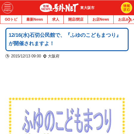
東大阪市
GOトピ
最新News
求人
開店/閉店
お店News
お店みち
12/16(水)石切公民館で、『ふゆのこどもまつり』
が開催されますよ！
2015/12/13 09:00
大阪府