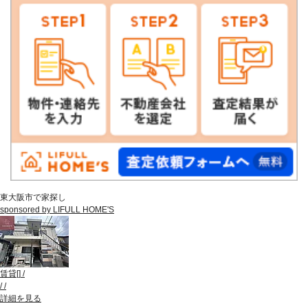
東大阪市で家探し
sponsored by LIFULL HOME'S
賃貸
[
]
/
/
/
詳細を見る