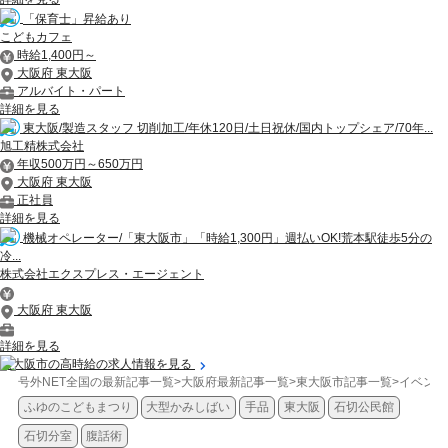
「保育士」昇給あり
こどもカフェ
時給1,400円～
大阪府 東大阪
アルバイト・パート
詳細を見る
東大阪/製造スタッフ 切削加工/年休120日/土日祝休/国内トップシェア/70年...
旭工精株式会社
年収500万円～650万円
大阪府 東大阪
正社員
詳細を見る
機械オペレーター/「東大阪市」「時給1,300円」週払いOK!荒本駅徒歩5分の
冷...
株式会社エクスプレス・エージェント
大阪府 東大阪
詳細を見る
東大阪市の高時給の求人情報を見る
号外NET全国の最新記事一覧
>
大阪府最新記事一覧
>
東大阪市記事一覧
>
イベント
ふゆのこどもまつり
大型かみしばい
手品
東大阪
石切公民館
石切分室
腹話術