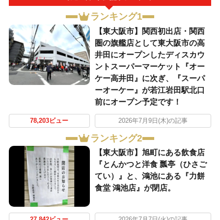
ランキング1
【東大阪市】関西初出店・関西
圏の旗艦店として東大阪市の高
井田にオープンしたディスカウ
ントスーパーマーケット『オー
ケー高井田』に次ぎ、『スーパ
ーオーケー』が若江岩田駅北口
前にオープン予定です！
78,203ビュー
2026年7月9日(木)の記事
ランキング2
【東大阪市】旭町にある飲食店
『とんかつと洋食 瓢亭（ひさご
てい）』と、鴻池にある『力餅
食堂 鴻池店』が閉店。
27,842ビュー
2026年7月7日(火)の記事