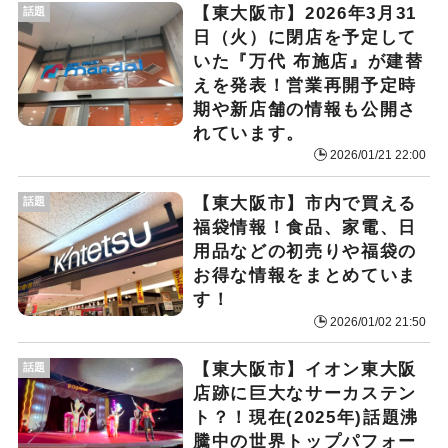
【東大阪市】2026年3月31
話題
日（火）に閉店を予定して
いた『万代 布施店』が建替
えを発表！営業再開予定時
期や新店舗の情報も公開さ
れています。
2026/01/21 22:00
【東大阪市】市内で買える
話題
福袋情報！食品、家電、日
用品などの初売りや福袋の
お得な情報をまとめていま
す！
2026/01/02 21:50
【東大阪市】イオン東大阪
話題
店跡に巨大なサーカステン
ト？！現在(2025年)話題沸
騰中の世界トップパフォー