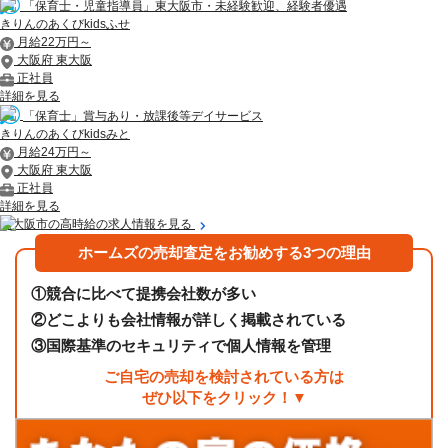
「保育士・児童指導員」東大阪市・未経験歓迎、経験者優遇
きりんのあくびkidsふせ
月給22万円～
大阪府 東大阪
正社員
詳細を見る
「保育士」賞与あり・放課後等デイサービス
きりんのあくびkidsみと
月給24万円～
大阪府 東大阪
正社員
詳細を見る
東大阪市の高時給の求人情報を見る
ホームズの売却査定をお勧めする3つの理由
①
競合に比べて提携会社数が多い
②
どこよりも会社情報が詳しく掲載されている
③
国際基準のセキュリティで個人情報を管理
ご自宅の売却を検討されている方は
ぜひ以下をクリック！▼