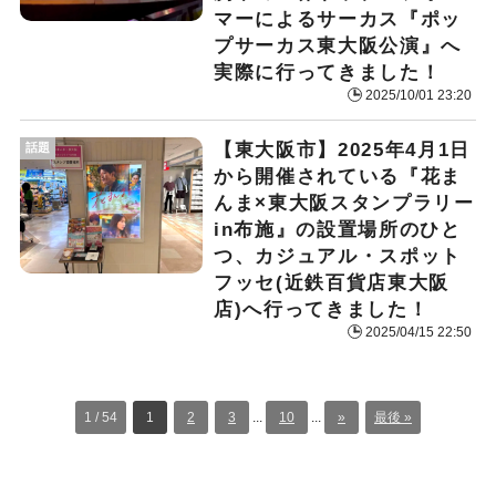
マーによるサーカス『ポッ
プサーカス東大阪公演』へ
実際に行ってきました！
2025/10/01 23:20
【東大阪市】2025年4月1日
話題
から開催されている『花ま
んま×東大阪スタンプラリー
in布施』の設置場所のひと
つ、カジュアル・スポット
フッセ(近鉄百貨店東大阪
店)へ行ってきました！
2025/04/15 22:50
1 / 54
1
2
3
...
10
...
»
最後 »