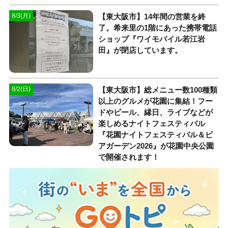
【東大阪市】14年間の営業を終
8/3(月)
了。希来里の1階にあった携帯電話
ショップ『ワイモバイル若江岩
田』が閉店しています。
【東大阪市】総メニュー数100種類
8/2(日)
以上のグルメが花園に集結！フー
ドやビール、縁日、ライブなどが
楽しめるナイトフェスティバル
『花園ナイトフェスティバル＆ビ
アガーデン2026』が花園中央公園
で開催されます！