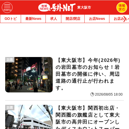
東大阪市
GOトピ
最新News
求人
開店/閉店
お店News
お店みち
【東大阪市】今年(2026年)
話題
の岩田墓市のお知らせ！岩
田墓市の開催に伴い、周辺
道路の通行止が行われま
す。
2026/08/05 18:00
【東大阪市】関西初出店・
話題
関西圏の旗艦店として東大
阪市の高井田にオープンし
たディスカウントスーパー