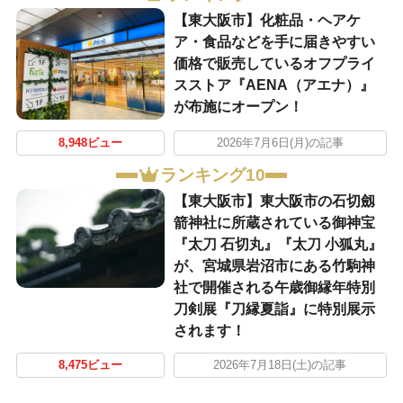
【東大阪市】化粧品・ヘアケ
ア・食品などを手に届きやすい
価格で販売しているオフプライ
スストア『AENA（アエナ）』
が布施にオープン！
8,948ビュー
2026年7月6日(月)の記事
ランキング10
【東大阪市】東大阪市の石切劔
箭神社に所蔵されている御神宝
『太刀 石切丸』『太刀 小狐丸』
が、宮城県岩沼市にある竹駒神
社で開催される午歳御縁年特別
刀剣展『刀縁夏詣』に特別展示
されます！
8,475ビュー
2026年7月18日(土)の記事