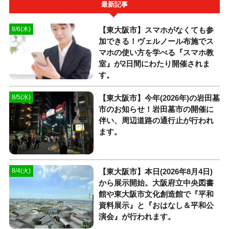
最新記事
【東大阪市】スマホがなくても参
8/6(木)
加できる！ヴェルノール布施でス
マホの使い方を学べる『スマホ教
室』が2日間にわたり開催されま
す。
【東大阪市】今年(2026年)の岩田墓
8/5(水)
市のお知らせ！岩田墓市の開催に
伴い、周辺道路の通行止が行われ
ます。
【東大阪市】本日(2026年8月4日)
8/4(火)
から展示開始。大阪府立中央図書
館や東大阪市文化創造館で『平和
資料展示』と『おはなし＆平和公
演会』が行われます。