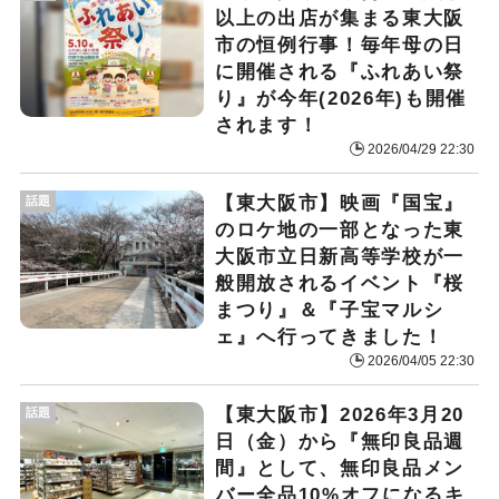
以上の出店が集まる東大阪
市の恒例行事！毎年母の日
に開催される『ふれあい祭
り』が今年(2026年)も開催
されます！
2026/04/29 22:30
【東大阪市】映画『国宝』
話題
のロケ地の一部となった東
大阪市立日新高等学校が一
般開放されるイベント『桜
まつり』＆『子宝マルシ
ェ』へ行ってきました！
2026/04/05 22:30
【東大阪市】2026年3月20
話題
日（金）から『無印良品週
間』として、無印良品メン
バー全品10%オフになるキ