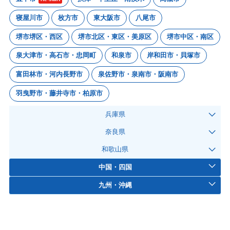
寝屋川市
枚方市
東大阪市
八尾市
堺市堺区・西区
堺市北区・東区・美原区
堺市中区・南区
泉大津市・高石市・忠岡町
和泉市
岸和田市・貝塚市
富田林市・河内長野市
泉佐野市・泉南市・阪南市
羽曳野市・藤井寺市・柏原市
兵庫県
奈良県
和歌山県
中国・四国
九州・沖縄