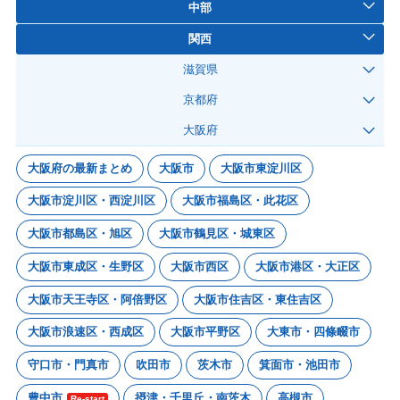
中部
関西
滋賀県
京都府
大阪府
大阪府の最新まとめ
大阪市
大阪市東淀川区
大阪市淀川区・西淀川区
大阪市福島区・此花区
大阪市都島区・旭区
大阪市鶴見区・城東区
大阪市東成区・生野区
大阪市西区
大阪市港区・大正区
大阪市天王寺区・阿倍野区
大阪市住吉区・東住吉区
大阪市浪速区・西成区
大阪市平野区
大東市・四條畷市
守口市・門真市
吹田市
茨木市
箕面市・池田市
豊中市
摂津・千里丘・南茨木
高槻市
Re-start