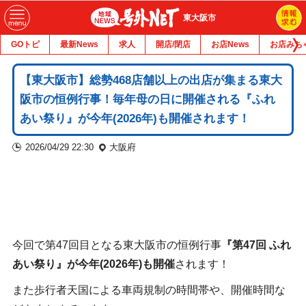
東大阪市
GOトピ
最新News
求人
開店/閉店
お店News
お店みち
【東大阪市】総勢468店舗以上の出店が集まる東大
阪市の恒例行事！毎年母の日に開催される『ふれ
あい祭り』が今年(2026年)も開催されます！
2026/04/29 22:30
大阪府
今回で第47回目となる東大阪市の恒例行事
『第47回 ふれ
あい祭り』が今年(2026年)も開催
されます！
また歩行者天国による車両規制の時間帯や、開催時間な