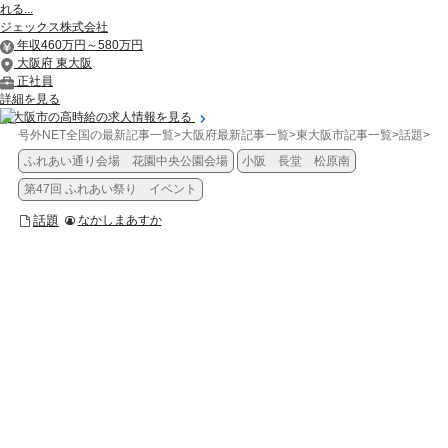
れる...
ジェックス株式会社
年収460万円～580万円
大阪府 東大阪
正社員
詳細を見る
東大阪市の高時給の求人情報を見る
号外NET全国の最新記事一覧
>
大阪府最新記事一覧
>
東大阪市記事一覧
>
話題
>
【
ふれあい通り会場 花園中央公園会場
小阪 長堂 松原南
第47回 ふれあい祭り イベント
話題
なかしまあすか