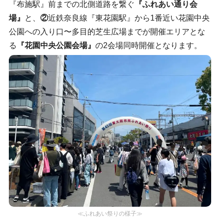
『布施駅』前までの北側道路を繋ぐ
『ふれあい通り会
場』
と、
②
近鉄奈良線『東花園駅』から1番近い花園中央
公園への入り口〜多目的芝生広場までが開催エリアとな
る
『花園中央公園会場』
の2会場同時開催となります。
≪ふれあい祭りの様子≫