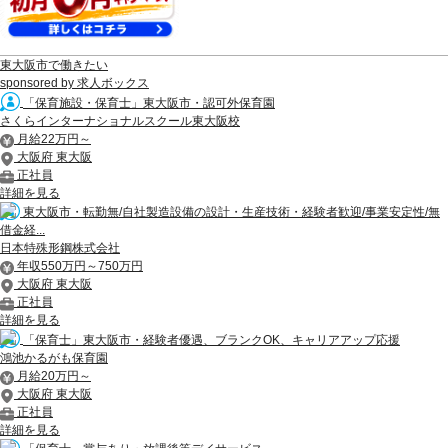
東大阪市で働きたい
sponsored by 求人ボックス
「保育施設・保育士」東大阪市・認可外保育園
さくらインターナショナルスクール東大阪校
月給22万円～
大阪府 東大阪
正社員
詳細を見る
東大阪市・転勤無/自社製造設備の設計・生産技術・経験者歓迎/事業安定性/無
借金経...
日本特殊形鋼株式会社
年収550万円～750万円
大阪府 東大阪
正社員
詳細を見る
「保育士」東大阪市・経験者優遇、ブランクOK、キャリアアップ応援
鴻池かるがも保育園
月給20万円～
大阪府 東大阪
正社員
詳細を見る