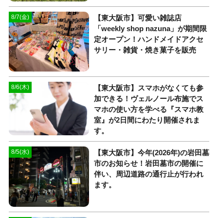
【東大阪市】可愛い雑誌店
8/7(金)
「weekly shop nazuna」が期間限
定オープン！ハンドメイドアクセ
サリー・雑貨・焼き菓子を販売
【東大阪市】スマホがなくても参
8/6(木)
加できる！ヴェルノール布施でス
マホの使い方を学べる『スマホ教
室』が2日間にわたり開催されま
す。
【東大阪市】今年(2026年)の岩田墓
8/5(水)
市のお知らせ！岩田墓市の開催に
伴い、周辺道路の通行止が行われ
ます。