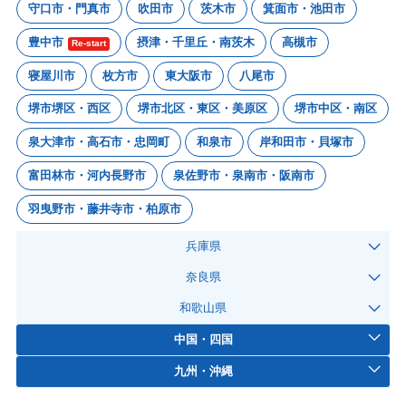
守口市・門真市
吹田市
茨木市
箕面市・池田市
豊中市
摂津・千里丘・南茨木
高槻市
Re-start
寝屋川市
枚方市
東大阪市
八尾市
堺市堺区・西区
堺市北区・東区・美原区
堺市中区・南区
泉大津市・高石市・忠岡町
和泉市
岸和田市・貝塚市
富田林市・河内長野市
泉佐野市・泉南市・阪南市
羽曳野市・藤井寺市・柏原市
兵庫県
奈良県
和歌山県
中国・四国
九州・沖縄