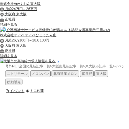
株式会社Anyくおん東大阪
月給24万円～26万円
大阪府 東大阪
正社員
詳細を見る
介護福祉士/サービス提供責任者/賞与あり/訪問介護事業所/日勤のみ
株式会社ケア21ケア21ひょうたん山
月給26万100円～28万100円
大阪府 東大阪
正社員
詳細を見る
東大阪市の高時給の求人情報を見る
号外NET全国の最新記事一覧
>
大阪府最新記事一覧
>
東大阪市記事一覧
>
イベント
ニトリモール
メロンパン
北海道産メロン
富良野
東大阪
移動販売
イベント
ミニ佐藤