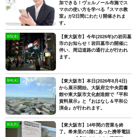
加できる！ヴェルノール布施でス
マホの使い方を学べる『スマホ教
室』が2日間にわたり開催されま
す。
【東大阪市】今年(2026年)の岩田墓
8/5(水)
市のお知らせ！岩田墓市の開催に
伴い、周辺道路の通行止が行われ
ます。
【東大阪市】本日(2026年8月4日)
8/4(火)
から展示開始。大阪府立中央図書
館や東大阪市文化創造館で『平和
資料展示』と『おはなし＆平和公
演会』が行われます。
【東大阪市】14年間の営業を終
8/3(月)
了。希来里の1階にあった携帯電話