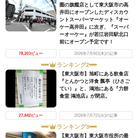
圏の旗艦店として東大阪市の高
井田にオープンしたディスカウ
ントスーパーマーケット『オー
ケー高井田』に次ぎ、『スーパ
ーオーケー』が若江岩田駅北口
前にオープン予定です！
78,203ビュー
2026年7月9日(木)の記事
ランキング2
【東大阪市】旭町にある飲食店
『とんかつと洋食 瓢亭（ひさご
てい）』と、鴻池にある『力餅
食堂 鴻池店』が閉店。
27,842ビュー
2026年7月7日(火)の記事
ランキング3
【東大阪市】東大阪市役所の最