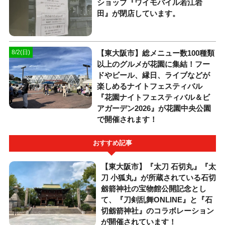
ショップ『ワイモバイル若江岩
田』が閉店しています。
【東大阪市】総メニュー数100種類
8/2(日)
以上のグルメが花園に集結！フー
ドやビール、縁日、ライブなどが
楽しめるナイトフェスティバル
『花園ナイトフェスティバル＆ビ
アガーデン2026』が花園中央公園
で開催されます！
おすすめ記事
【東大阪市】『太刀 石切丸』『太
刀 小狐丸』が所蔵されている石切
劔箭神社の宝物館公開記念とし
て、『刀剣乱舞ONLINE』と『石
切劔箭神社』のコラボレーション
が開催されています！