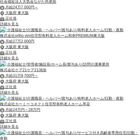
社会福祉法人天気会ながた尚老苑
月給24万7,000円～
大阪府 東大阪
正社員
詳細を見る
介護福祉士/介護職員・ヘルパー/賞与あり/有料老人ホーム/日勤・夜勤
株式会社ortho vim住宅型有料老人ホーム和幸PREMIUM東大阪
月給27万2,000円
大阪府 東大阪
正社員
詳細を見る
介護福祉士/管理者/施設長/ホーム長/賞与あり/訪問介護事業所
株式会社ケア21ケア21鴻池
月給31万9,700円～
大阪府 東大阪
正社員
詳細を見る
介護福祉士/介護職員・ヘルパー/賞与あり/有料老人ホーム/日勤・夜勤
株式会社カーミーコネクト住宅型有料老人ホーム琴花
月給24万円～28万円
大阪府 東大阪
正社員
詳細を見る
介護福祉士/介護職員・ヘルパー/賞与あり/サービス付き高齢者専用住宅/日勤・
夜勤