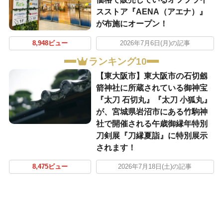
スストア『AENA（アエナ）』
が布施にオープン！
8,948ビュー
2026年7月6日(月)の記事
ランキング10
【東大阪市】東大阪市の石切劔
箭神社に所蔵されている御神宝
『太刀 石切丸』『太刀 小狐丸』
が、宮城県岩沼市にある竹駒神
社で開催される午歳御縁年特別
刀剣展『刀縁夏詣』に特別展示
されます！
8,475ビュー
2026年7月18日(土)の記事