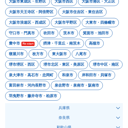
大阪市東成区・生野区
大阪市西区
大阪市港区・大正区
大阪市天王寺区・阿倍野区
大阪市住吉区・東住吉区
大阪市浪速区・西成区
大阪市平野区
大東市・四條畷市
守口市・門真市
吹田市
茨木市
箕面市・池田市
豊中市
摂津・千里丘・南茨木
高槻市
Re-start
寝屋川市
枚方市
東大阪市
八尾市
堺市堺区・西区
堺市北区・東区・美原区
堺市中区・南区
泉大津市・高石市・忠岡町
和泉市
岸和田市・貝塚市
富田林市・河内長野市
泉佐野市・泉南市・阪南市
羽曳野市・藤井寺市・柏原市
兵庫県
奈良県
和歌山県