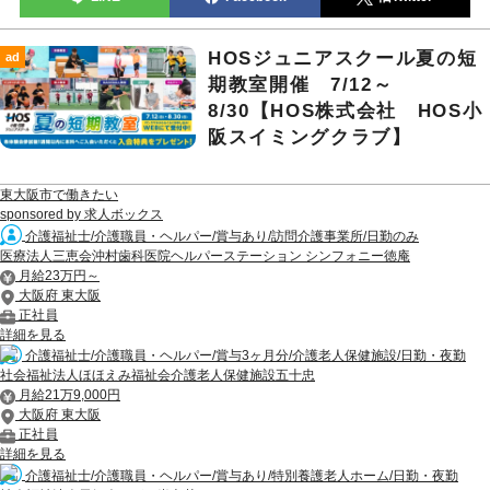
HOSジュニアスクール夏の短
ad
期教室開催 7/12～
8/30【HOS株式会社 HOS小
阪スイミングクラブ】
東大阪市で働きたい
sponsored by 求人ボックス
介護福祉士/介護職員・ヘルパー/賞与あり/訪問介護事業所/日勤のみ
医療法人三恵会沖村歯科医院ヘルパーステーション シンフォニー徳庵
月給23万円～
大阪府 東大阪
正社員
詳細を見る
介護福祉士/介護職員・ヘルパー/賞与3ヶ月分/介護老人保健施設/日勤・夜勤
社会福祉法人ほほえみ福祉会介護老人保健施設五十忠
月給21万9,000円
大阪府 東大阪
正社員
詳細を見る
介護福祉士/介護職員・ヘルパー/賞与あり/特別養護老人ホーム/日勤・夜勤