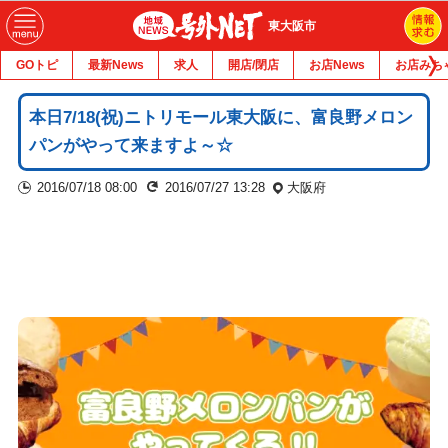
東大阪市
GOトピ
最新News
求人
開店/閉店
お店News
お店みち
本日7/18(祝)ニトリモール東大阪に、富良野メロン
パンがやって来ますよ～☆
2016/07/18 08:00
2016/07/27 13:28
大阪府