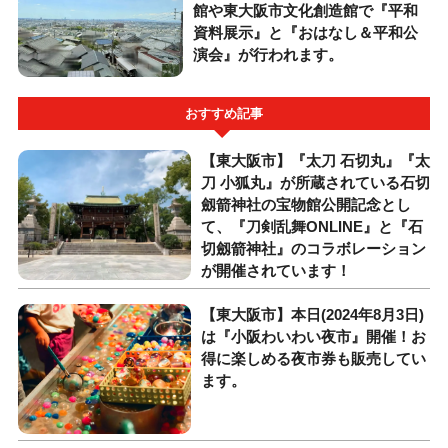
館や東大阪市文化創造館で『平和
資料展示』と『おはなし＆平和公
演会』が行われます。
おすすめ記事
【東大阪市】『太刀 石切丸』『太
刀 小狐丸』が所蔵されている石切
劔箭神社の宝物館公開記念とし
て、『刀剣乱舞ONLINE』と『石
切劔箭神社』のコラボレーション
が開催されています！
【東大阪市】本日(2024年8月3日)
は『小阪わいわい夜市』開催！お
得に楽しめる夜市券も販売してい
ます。