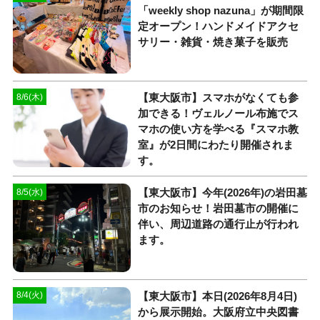
「weekly shop nazuna」が期間限
定オープン！ハンドメイドアクセ
サリー・雑貨・焼き菓子を販売
【東大阪市】スマホがなくても参
8/6(木)
加できる！ヴェルノール布施でス
マホの使い方を学べる『スマホ教
室』が2日間にわたり開催されま
す。
【東大阪市】今年(2026年)の岩田墓
8/5(水)
市のお知らせ！岩田墓市の開催に
伴い、周辺道路の通行止が行われ
ます。
【東大阪市】本日(2026年8月4日)
8/4(火)
から展示開始。大阪府立中央図書