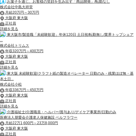
お菓子を通じ、お客様の笑顔を生み出す「商品開発」/転勤なし
株式会社中島大祥堂
月給20万円～30万円
大阪府 東大阪
正社員
詳細を見る
東大阪市/製造職「未経験歓迎」年休120日 土日祝/転勤無し/業界トップシェア
...
株式会社トリムス
年収320万円～400万円
大阪府 東大阪
正社員
詳細を見る
東大阪 未経験歓迎/クラフト紙の製造オペレーター 日勤のみ・残業ほぼ無・基
本土日...
株式会社小松
年収336万円～450万円
大阪府 東大阪
正社員
詳細を見る
介護福祉士/介護職員・ヘルパー/賞与あり/デイケア事業所/日勤のみ
医療法人朋愛会介護老人保健施設 ベルフラワー
月給22万1,600円～23万8,000円
大阪府 東大阪
正社員