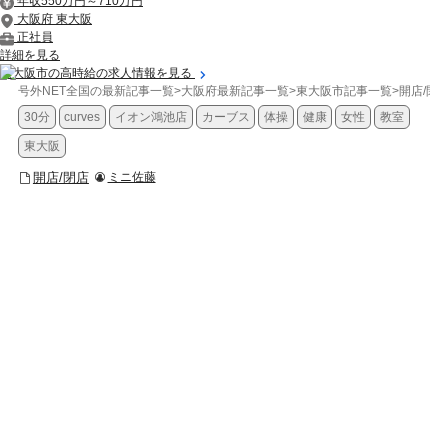
年収550万円～710万円
大阪府 東大阪
正社員
詳細を見る
東大阪市の高時給の求人情報を見る
号外NET全国の最新記事一覧
>
大阪府最新記事一覧
>
東大阪市記事一覧
>
開店/閉
30分
curves
イオン鴻池店
カーブス
体操
健康
女性
教室
東大阪
開店/閉店
ミニ佐藤