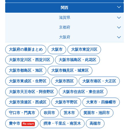
関西
滋賀県
京都府
大阪府
大阪府の最新まとめ
大阪市
大阪市東淀川区
大阪市淀川区・西淀川区
大阪市福島区・此花区
大阪市都島区・旭区
大阪市鶴見区・城東区
大阪市東成区・生野区
大阪市西区
大阪市港区・大正区
大阪市天王寺区・阿倍野区
大阪市住吉区・東住吉区
大阪市浪速区・西成区
大阪市平野区
大東市・四條畷市
守口市・門真市
吹田市
茨木市
箕面市・池田市
豊中市
摂津・千里丘・南茨木
高槻市
Re-start