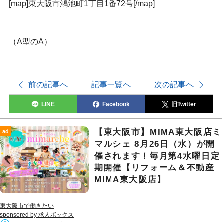
[map]東大阪市鴻池町1丁目1番72号[/map]
（A型のA）
前の記事へ
記事一覧へ
次の記事へ
LINE
Facebook
旧Twitter
【東大阪市】MIMA東大阪店ミ
ad
マルシェ 8月26日（水）が開
催されます！毎月第4水曜日定
期開催【リフォーム＆不動産
MIMA東大阪店】
東大阪市で働きたい
sponsored by 求人ボックス