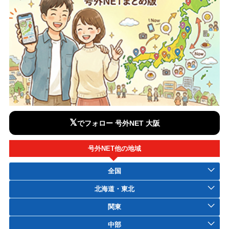
𝕏
でフォロー 号外NET 大阪
号外NET他の地域
全国
北海道・東北
関東
中部