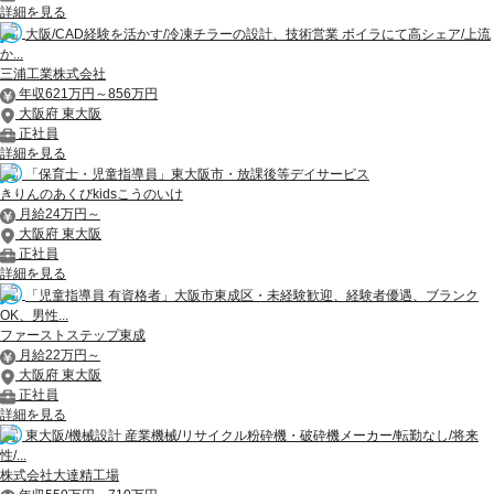
詳細を見る
大阪/CAD経験を活かす/冷凍チラーの設計、技術営業 ボイラにて高シェア/上流
か...
三浦工業株式会社
年収621万円～856万円
大阪府 東大阪
正社員
詳細を見る
「保育士・児童指導員」東大阪市・放課後等デイサービス
きりんのあくびkidsこうのいけ
月給24万円～
大阪府 東大阪
正社員
詳細を見る
「児童指導員 有資格者」大阪市東成区・未経験歓迎、経験者優遇、ブランク
OK、男性...
ファーストステップ東成
月給22万円～
大阪府 東大阪
正社員
詳細を見る
東大阪/機械設計 産業機械/リサイクル粉砕機・破砕機メーカー/転勤なし/将来
性/...
株式会社大達精工場