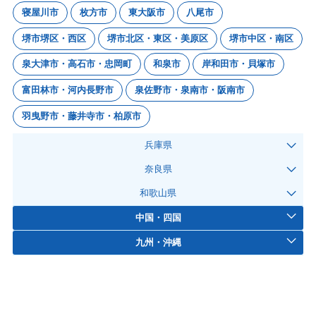
寝屋川市
枚方市
東大阪市
八尾市
堺市堺区・西区
堺市北区・東区・美原区
堺市中区・南区
泉大津市・高石市・忠岡町
和泉市
岸和田市・貝塚市
富田林市・河内長野市
泉佐野市・泉南市・阪南市
羽曳野市・藤井寺市・柏原市
兵庫県
奈良県
和歌山県
中国・四国
九州・沖縄