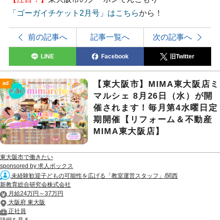
「ゴーガイチケット2月号」はこちら
から！
前の記事へ
記事一覧へ
次の記事へ
LINE
Facebook
旧Twitter
【東大阪市】MIMA東大阪店ミ
ad
マルシェ 8月26日（水）が開
催されます！毎月第4水曜日定
期開催【リフォーム＆不動産
MIMA東大阪店】
東大阪市で働きたい
sponsored by 求人ボックス
未経験歓迎子どもの可能性を広げる「教室運営スタッフ」/関西
新教育総合研究会株式会社
月給24万円～37万円
大阪府 東大阪
正社員
詳細を見る