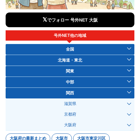
𝕏
でフォロー 号外NET 大阪
号外NET他の地域
全国
北海道・東北
関東
中部
関西
滋賀県
京都府
大阪府
大阪府の最新まとめ
大阪市
大阪市東淀川区