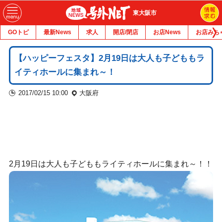
東大阪市
GOトピ
最新News
求人
開店/閉店
お店News
お店みち
【ハッピーフェスタ】2月19日は大人も子どももラ
イティホールに集まれ～！
2017/02/15 10:00
大阪府
2月19日は大人も子どももライティホールに集まれ～！！