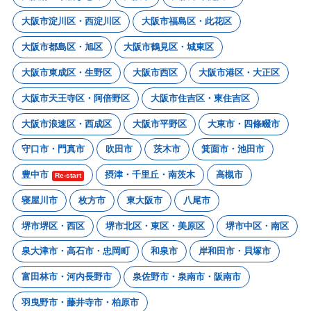
大阪市淀川区・西淀川区
大阪市福島区・此花区
大阪市都島区・旭区
大阪市鶴見区・城東区
大阪市東成区・生野区
大阪市西区
大阪市港区・大正区
大阪市天王寺区・阿倍野区
大阪市住吉区・東住吉区
大阪市浪速区・西成区
大阪市平野区
大東市・四條畷市
守口市・門真市
吹田市
茨木市
箕面市・池田市
豊中市
摂津・千里丘・南茨木
高槻市
Re-start
寝屋川市
枚方市
東大阪市
八尾市
堺市堺区・西区
堺市北区・東区・美原区
堺市中区・南区
泉大津市・高石市・忠岡町
和泉市
岸和田市・貝塚市
富田林市・河内長野市
泉佐野市・泉南市・阪南市
羽曳野市・藤井寺市・柏原市