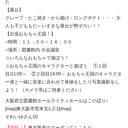
た
【屋台】
クレープ・たこ焼き・から揚げ・ロングポテト・・・ 大
人も子どももだ～いすきな屋台が勢ぞろい！！
【出張おもちゃ王国！】
○時間：１１：００～１６：００
○場所：図書館内 大会議室
☆いろんなおもちゃで遊ぼう！
☆おもちゃ王国のキャラクターと遊ぼう ①１回
目/11:00～ ②２回目14:00～ おもちゃ王国のキャラクタ
ー達と一緒に音楽に合わせて体操をしたり写真撮影をし
よう！ （カメラ等はご持参ください）
大阪府立図書館ホールライティホールはこの辺り♪
[map]東大阪市荒本北1-2-1[/map]
それいゆさん10
【注目！】
東大阪市のクーポンてんこもり