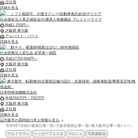
正社員
詳細を見る
「シフト相談可」介護タクシー/自動車免許必須/デイケア
社会福祉法人美正福祉会/介護老人保健施設 プレジャーライフ
時給1,250円～
大阪府 東大阪
アルバイト・パート
詳細を見る
「駅チカ」看護師/残業ほぼなし/急性期病院
社会医療法人若弘会 若草第一病院
月給27万8,000円～
大阪府 東大阪
正社員
詳細を見る
東大阪市・転勤無/自社製造設備の設計・生産技術・経験者歓迎/事業安定性/無
借金経...
日本特殊形鋼株式会社
年収550万円～750万円
大阪府 東大阪
正社員
詳細を見る
東大阪市の高時給の求人情報を見る
号外NET全国の最新記事一覧
>
大阪府最新記事一覧
>
東大阪市記事一覧
>
イベント
ウルトラマン
ハッピーフェスタ
マルシェ
写真撮影会