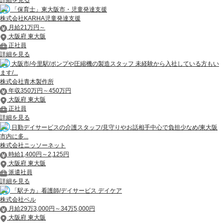
「保育士」東大阪市・児童発達支援
株式会社KARHA児童発達支援
月給21万円～
大阪府 東大阪
正社員
詳細を見る
大阪市/今里駅/ポンプや圧縮機の製造スタッフ 未経験から入社している方もい
ます/...
株式会社青木製作所
年収350万円～450万円
大阪府 東大阪
正社員
詳細を見る
日勤デイサービスの介護スタッフ/見守りやお話相手中心で負担少なめ/東大阪
市内に多...
株式会社ニッソーネット
時給1,400円～2,125円
大阪府 東大阪
派遣社員
詳細を見る
「駅チカ」看護師/デイサービス デイケア
株式会社ベル
月給29万3,000円～34万5,000円
大阪府 東大阪