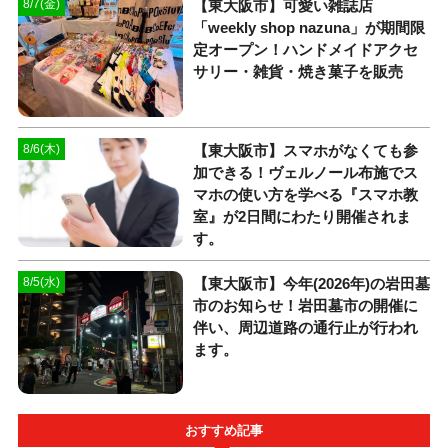
【東大阪市】可愛い雑誌店
8/7(金)
「weekly shop nazuna」が期間限
定オープン！ハンドメイドアクセ
サリー・雑貨・焼き菓子を販売
【東大阪市】スマホがなくても参
8/6(木)
加できる！ヴェルノール布施でス
マホの使い方を学べる『スマホ教
室』が2日間にわたり開催されま
す。
【東大阪市】今年(2026年)の岩田墓
8/5(水)
市のお知らせ！岩田墓市の開催に
伴い、周辺道路の通行止が行われ
ます。
おすすめ記事