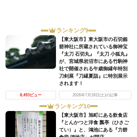
ランキング9
【東大阪市】東大阪市の石切劔
箭神社に所蔵されている御神宝
『太刀 石切丸』『太刀 小狐丸』
が、宮城県岩沼市にある竹駒神
社で開催される午歳御縁年特別
刀剣展『刀縁夏詣』に特別展示
されます！
8,493ビュー
2026年7月18日(土)の記事
ランキング10
【東大阪市】旭町にある飲食店
『とんかつと洋食 瓢亭（ひさご
てい）』と、鴻池にある『力餅