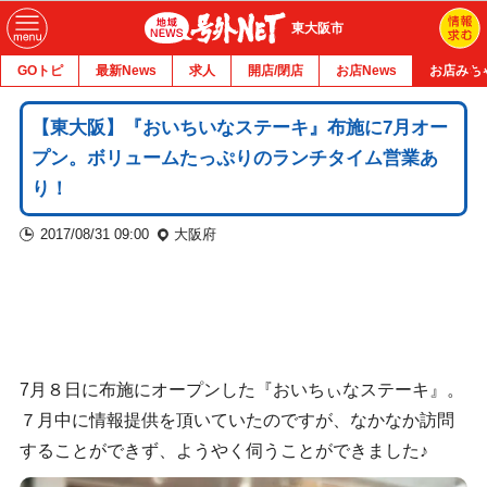
東大阪市
GOトピ
最新News
求人
開店/閉店
お店News
お店みち
【東大阪】『おいちいなステーキ』布施に7月オー
プン。ボリュームたっぷりのランチタイム営業あ
り！
2017/08/31 09:00
大阪府
7月８日に布施にオープンした『おいちぃなステーキ』。
７月中に情報提供を頂いていたのですが、なかなか訪問
することができず、ようやく伺うことができました♪