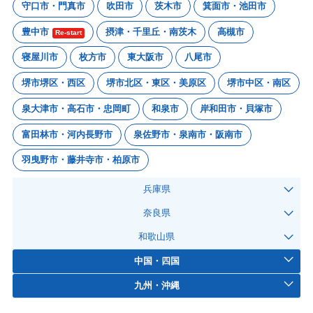
守口市・門真市
吹田市
茨木市
箕面市・池田市
豊中市
摂津・千里丘・南茨木
高槻市
Re-start
寝屋川市
枚方市
東大阪市
八尾市
堺市堺区・西区
堺市北区・東区・美原区
堺市中区・南区
泉大津市・高石市・忠岡町
和泉市
岸和田市・貝塚市
富田林市・河内長野市
泉佐野市・泉南市・阪南市
羽曳野市・藤井寺市・柏原市
兵庫県
奈良県
和歌山県
中国・四国
九州・沖縄