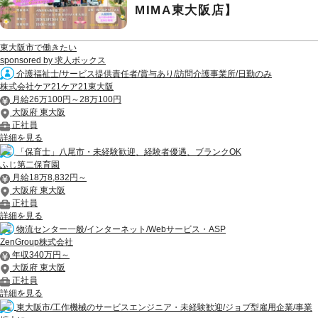
MIMA東大阪店】
東大阪市で働きたい
sponsored by 求人ボックス
介護福祉士/サービス提供責任者/賞与あり/訪問介護事業所/日勤のみ
株式会社ケア21ケア21東大阪
月給26万100円～28万100円
大阪府 東大阪
正社員
詳細を見る
「保育士」八尾市・未経験歓迎、経験者優遇、ブランクOK
ふじ第二保育園
月給18万8,832円～
大阪府 東大阪
正社員
詳細を見る
物流センター一般/インターネット/Webサービス・ASP
ZenGroup株式会社
年収340万円～
大阪府 東大阪
正社員
詳細を見る
東大阪市/工作機械のサービスエンジニア・未経験歓迎/ジョブ型雇用企業/事業