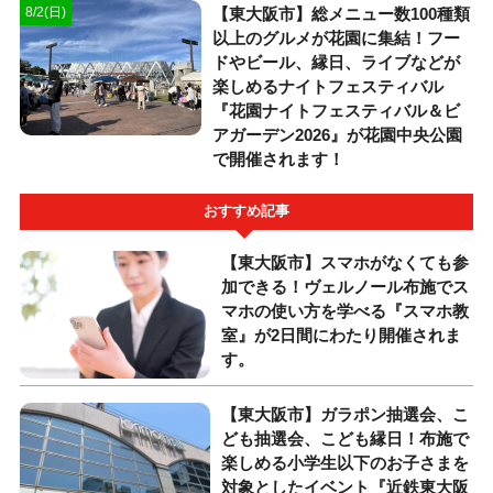
【東大阪市】総メニュー数100種類
8/2(日)
以上のグルメが花園に集結！フー
ドやビール、縁日、ライブなどが
楽しめるナイトフェスティバル
『花園ナイトフェスティバル＆ビ
アガーデン2026』が花園中央公園
で開催されます！
おすすめ記事
【東大阪市】スマホがなくても参
加できる！ヴェルノール布施でス
マホの使い方を学べる『スマホ教
室』が2日間にわたり開催されま
す。
【東大阪市】ガラポン抽選会、こ
ども抽選会、こども縁日！布施で
楽しめる小学生以下のお子さまを
対象としたイベント『近鉄東大阪