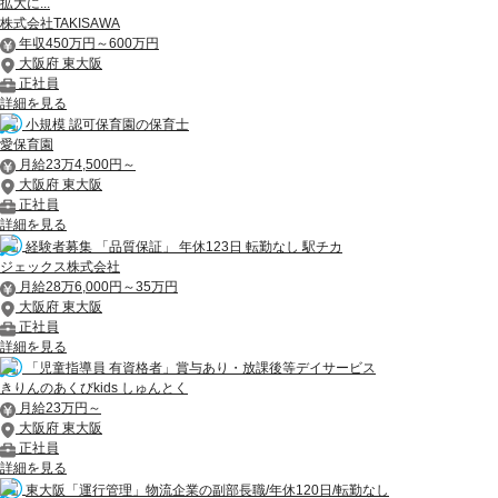
拡大に...
株式会社TAKISAWA
年収450万円～600万円
大阪府 東大阪
正社員
詳細を見る
小規模 認可保育園の保育士
愛保育園
月給23万4,500円～
大阪府 東大阪
正社員
詳細を見る
経験者募集 「品質保証」 年休123日 転勤なし 駅チカ
ジェックス株式会社
月給28万6,000円～35万円
大阪府 東大阪
正社員
詳細を見る
「児童指導員 有資格者」賞与あり・放課後等デイサービス
きりんのあくびkids しゅんとく
月給23万円～
大阪府 東大阪
正社員
詳細を見る
東大阪「運行管理」物流企業の副部長職/年休120日/転勤なし