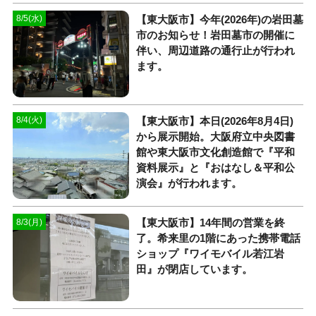
【東大阪市】今年(2026年)の岩田墓
8/5(水)
市のお知らせ！岩田墓市の開催に
伴い、周辺道路の通行止が行われ
ます。
【東大阪市】本日(2026年8月4日)
8/4(火)
から展示開始。大阪府立中央図書
館や東大阪市文化創造館で『平和
資料展示』と『おはなし＆平和公
演会』が行われます。
【東大阪市】14年間の営業を終
8/3(月)
了。希来里の1階にあった携帯電話
ショップ『ワイモバイル若江岩
田』が閉店しています。