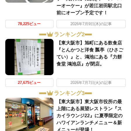
ーオーケー』が若江岩田駅北口
前にオープン予定です！
78,225ビュー
2026年7月9日(木)の記事
ランキング2
【東大阪市】旭町にある飲食店
『とんかつと洋食 瓢亭（ひさご
てい）』と、鴻池にある『力餅
食堂 鴻池店』が閉店。
27,675ビュー
2026年7月7日(火)の記事
ランキング3
【東大阪市】東大阪市役所の最
上階にある展望レストラン『ス
カイラウンジ22』に夏季限定の
ハワイアンランチメニュー＆新
メニューが登場！