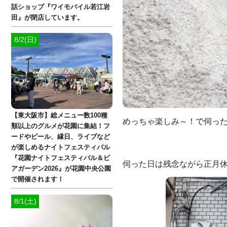
話ショップ『ワイモバイル若江岩
田』が閉店しています。
8/2(日)
【東大阪市】総メニュー数100種
めっちゃ楽しみ～！で伺っ
類以上のグルメが花園に集結！フ
ードやビール、縁日、ライブなど
が楽しめるナイトフェスティバル
『花園ナイトフェスティバル＆ビ
伺った日は残念ながら正月休暇中
アガーデン2026』が花園中央公園
で開催されます！
8/1(土)