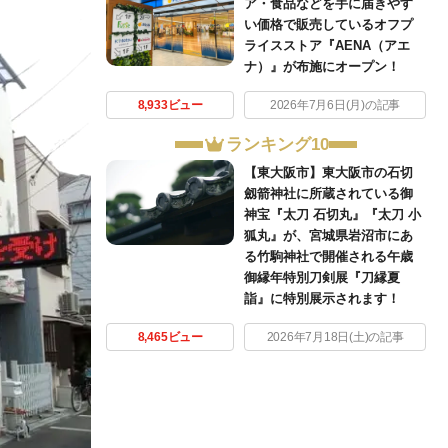
ア・食品などを手に届きやす
い価格で販売しているオフプ
ライスストア『AENA（アエ
ナ）』が布施にオープン！
8,933ビュー
2026年7月6日(月)の記事
ランキング10
【東大阪市】東大阪市の石切
劔箭神社に所蔵されている御
神宝『太刀 石切丸』『太刀 小
狐丸』が、宮城県岩沼市にあ
る竹駒神社で開催される午歳
御縁年特別刀剣展『刀縁夏
詣』に特別展示されます！
8,465ビュー
2026年7月18日(土)の記事