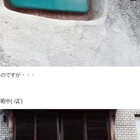
たのですが・・・
( ﾉД`)