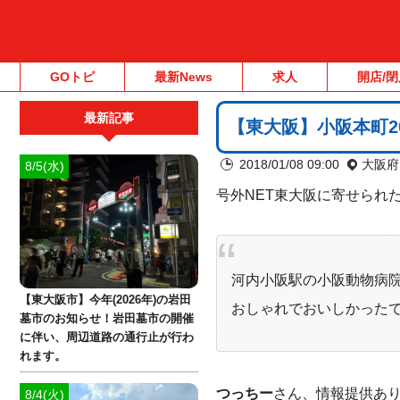
GOトピ
最新News
求人
開店/閉
最新記事
【東大阪】小阪本町2
2018/01/08 09:00
大阪府
8/5(水)
号外NET東大阪に寄せられ
河内小阪駅の小阪動物病
【東大阪市】今年(2026年)の岩田
おしゃれでおいしかった
墓市のお知らせ！岩田墓市の開催
に伴い、周辺道路の通行止が行わ
れます。
つっちー
さん、情報提供あ
8/4(火)