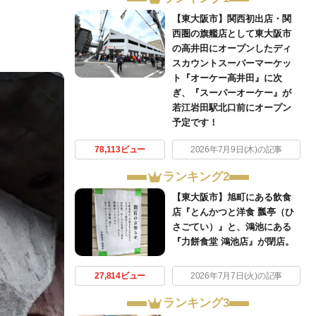
【東大阪市】関西初出店・関
西圏の旗艦店として東大阪市
の高井田にオープンしたディ
スカウントスーパーマーケッ
ト『オーケー高井田』に次
ぎ、『スーパーオーケー』が
若江岩田駅北口前にオープン
予定です！
78,113ビュー
2026年7月9日(木)の記事
ランキング2
【東大阪市】旭町にある飲食
店『とんかつと洋食 瓢亭（ひ
さごてい）』と、鴻池にある
『力餅食堂 鴻池店』が閉店。
27,814ビュー
2026年7月7日(火)の記事
ランキング3