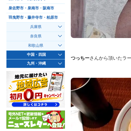
泉佐野市・泉南市・阪南市
羽曳野市・藤井寺市・柏原市
兵庫県
奈良県
和歌山県
中国・四国
つっちー
さんから頂いたラ
九州・沖縄