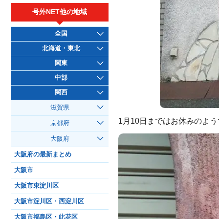
号外NET他の地域
全国
北海道・東北
関東
中部
関西
滋賀県
1月10日まではお休みのよ
京都府
大阪府
大阪府の最新まとめ
大阪市
大阪市東淀川区
大阪市淀川区・西淀川区
大阪市福島区・此花区