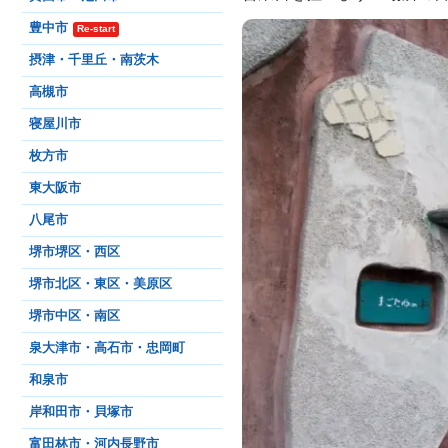
豊中市
Re-start
摂津・千里丘・南茨木
高槻市
寝屋川市
枚方市
東大阪市
八尾市
堺市堺区・西区
堺市北区・東区・美原区
堺市中区・南区
泉大津市・高石市・忠岡町
和泉市
岸和田市・貝塚市
富田林市・河内長野市