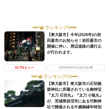
ランキング9
【東大阪市】今年(2026年)の岩
田墓市のお知らせ！岩田墓市の
開催に伴い、周辺道路の通行止
が行われます。
10,791ビュー
2026年8月5日(水)の記事
ランキング10
【東大阪市】東大阪市の石切劔
箭神社に所蔵されている御神宝
『太刀 石切丸』『太刀 小狐丸』
が、宮城県岩沼市にある竹駒神
社で開催される午歳御縁年特別