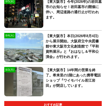
【東大阪市】今年(2026年)の岩田墓
8/5(水)
市のお知らせ！岩田墓市の開催に
伴い、周辺道路の通行止が行われ
ます。
【東大阪市】本日(2026年8月4日)
8/4(火)
から展示開始。大阪府立中央図書
館や東大阪市文化創造館で『平和
資料展示』と『おはなし＆平和公
演会』が行われます。
【東大阪市】14年間の営業を終
8/3(月)
了。希来里の1階にあった携帯電話
ショップ『ワイモバイル若江岩
田』が閉店しています。
おすすめ記事