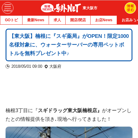
東大阪市
GOトピ
最新News
求人
開店/閉店
お店News
お店みち
【東大阪】楠根に『スギ薬局』がOPEN！限定1000
名様対象に、ウォーターサーバーの専用ペットボ
トルを無料プレゼント中♪
2018/05/01 09:00
大阪府
楠根3丁目に『
スギドラッグ東大阪楠根店』
がオープンし
たとの情報提供を頂き､現地へ行ってきました！