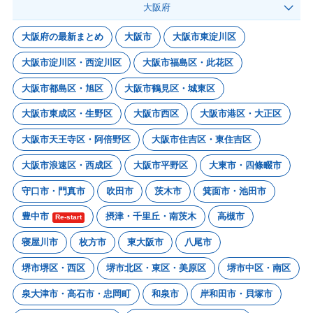
大阪府
大阪府の最新まとめ
大阪市
大阪市東淀川区
大阪市淀川区・西淀川区
大阪市福島区・此花区
大阪市都島区・旭区
大阪市鶴見区・城東区
大阪市東成区・生野区
大阪市西区
大阪市港区・大正区
大阪市天王寺区・阿倍野区
大阪市住吉区・東住吉区
大阪市浪速区・西成区
大阪市平野区
大東市・四條畷市
守口市・門真市
吹田市
茨木市
箕面市・池田市
豊中市
摂津・千里丘・南茨木
高槻市
Re-start
寝屋川市
枚方市
東大阪市
八尾市
堺市堺区・西区
堺市北区・東区・美原区
堺市中区・南区
泉大津市・高石市・忠岡町
和泉市
岸和田市・貝塚市