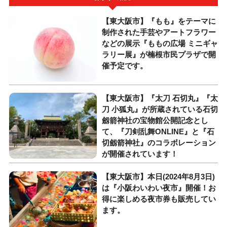
【東大阪市】『もも』をテーマに
制作された手芸やアートフラワー
などの展示『ももの広場 ミニギャ
ラリー展』が楠根市民プラザで開
催予定です。
【東大阪市】『太刀 石切丸』『太
刀 小狐丸』が所蔵されている石切
劔箭神社の宝物館公開記念とし
て、『刀剣乱舞ONLINE』と『石
切劔箭神社』のコラボレーション
が開催されています！
【東大阪市】本日(2024年8月3日)
は『小阪わいわい夜市』開催！お
得に楽しめる夜市券も販売してい
ます。