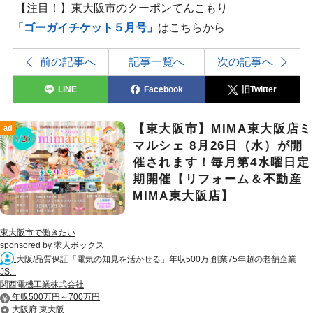
【注目！】東大阪市のクーポンてんこもり
「ゴーガイチケット５月号」
はこちらから
前の記事へ
記事一覧へ
次の記事へ
LINE
Facebook
旧Twitter
【東大阪市】MIMA東大阪店ミ
ad
マルシェ 8月26日（水）が開
催されます！毎月第4水曜日定
期開催【リフォーム＆不動産
MIMA東大阪店】
東大阪市で働きたい
sponsored by 求人ボックス
大阪/品質保証「電気の知見を活かせる」年収500万 創業75年超の老舗企業
JS...
関西電機工業株式会社
年収500万円～700万円
大阪府 東大阪