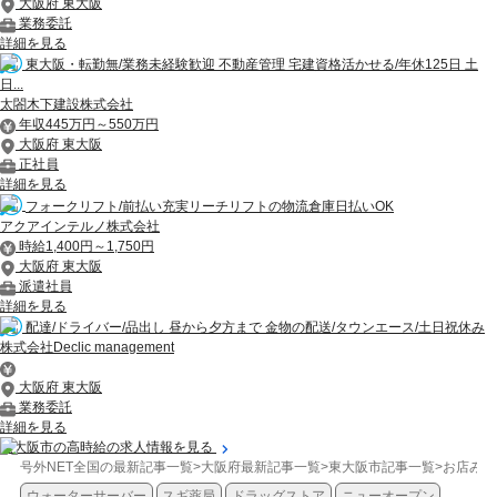
大阪府 東大阪
業務委託
詳細を見る
東大阪・転勤無/業務未経験歓迎 不動産管理 宅建資格活かせる/年休125日 土
日...
太閤木下建設株式会社
年収445万円～550万円
大阪府 東大阪
正社員
詳細を見る
フォークリフト/前払い充実リーチリフトの物流倉庫日払いOK
アクアインテルノ株式会社
時給1,400円～1,750円
大阪府 東大阪
派遣社員
詳細を見る
配達/ドライバー/品出し 昼から夕方まで 金物の配送/タウンエース/土日祝休み
株式会社Declic management
大阪府 東大阪
業務委託
詳細を見る
東大阪市の高時給の求人情報を見る
号外NET全国の最新記事一覧
>
大阪府最新記事一覧
>
東大阪市記事一覧
>
お店みち
ウォーターサーバー
スギ薬局
ドラッグストア
ニューオープン