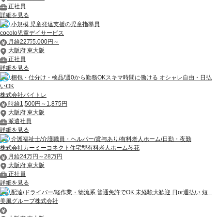
正社員
詳細を見る
小規模 児童発達支援の児童指導員
cocolo児童デイサービス
月給22万5,000円～
大阪府 東大阪
正社員
詳細を見る
梱包・仕分け・検品/週0から勤務OKスキマ時間に働ける オシャレ自由・日払
いOK
株式会社バイトレ
時給1,500円～1,875円
大阪府 東大阪
派遣社員
詳細を見る
介護福祉士/介護職員・ヘルパー/賞与あり/有料老人ホーム/日勤・夜勤
株式会社カーミーコネクト住宅型有料老人ホーム琴花
月給24万円～28万円
大阪府 東大阪
正社員
詳細を見る
配達/ドライバー/軽作業・物流系 普通免許でOK 未経験大歓迎 日or週払い 短...
美風グループ株式会社