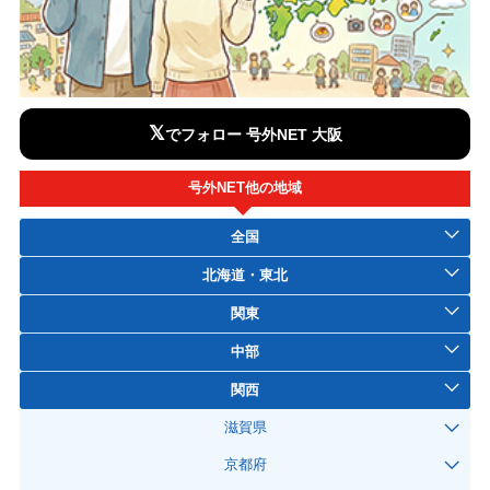
𝕏
でフォロー 号外NET 大阪
号外NET他の地域
全国
北海道・東北
関東
中部
関西
滋賀県
京都府