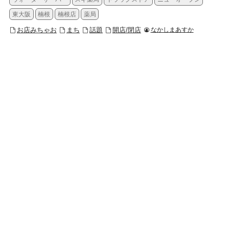
東大阪
楠根
楠根店
薬局
お店みちゃお
まち
話題
開店/閉店
なかしまあすか