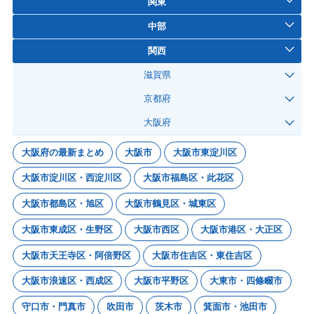
関東
中部
関西
滋賀県
京都府
大阪府
大阪府の最新まとめ
大阪市
大阪市東淀川区
大阪市淀川区・西淀川区
大阪市福島区・此花区
大阪市都島区・旭区
大阪市鶴見区・城東区
大阪市東成区・生野区
大阪市西区
大阪市港区・大正区
大阪市天王寺区・阿倍野区
大阪市住吉区・東住吉区
大阪市浪速区・西成区
大阪市平野区
大東市・四條畷市
守口市・門真市
吹田市
茨木市
箕面市・池田市