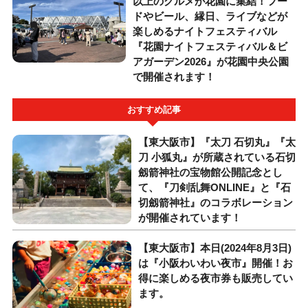
以上のグルメが花園に集結！フー
ドやビール、縁日、ライブなどが
楽しめるナイトフェスティバル
『花園ナイトフェスティバル＆ビ
アガーデン2026』が花園中央公園
で開催されます！
おすすめ記事
【東大阪市】『太刀 石切丸』『太
刀 小狐丸』が所蔵されている石切
劔箭神社の宝物館公開記念とし
て、『刀剣乱舞ONLINE』と『石
切劔箭神社』のコラボレーション
が開催されています！
【東大阪市】本日(2024年8月3日)
は『小阪わいわい夜市』開催！お
得に楽しめる夜市券も販売してい
ます。