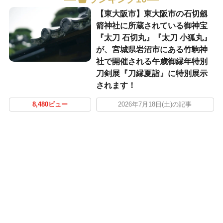
【東大阪市】東大阪市の石切劔
箭神社に所蔵されている御神宝
『太刀 石切丸』『太刀 小狐丸』
が、宮城県岩沼市にある竹駒神
社で開催される午歳御縁年特別
刀剣展『刀縁夏詣』に特別展示
されます！
8,480ビュー
2026年7月18日(土)の記事