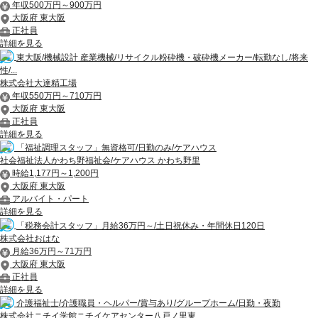
年収500万円～900万円
大阪府 東大阪
正社員
詳細を見る
東大阪/機械設計 産業機械/リサイクル粉砕機・破砕機メーカー/転勤なし/将来
性/...
株式会社大達精工場
年収550万円～710万円
大阪府 東大阪
正社員
詳細を見る
「福祉調理スタッフ」無資格可/日勤のみ/ケアハウス
社会福祉法人かわち野福祉会/ケアハウス かわち野里
時給1,177円～1,200円
大阪府 東大阪
アルバイト・パート
詳細を見る
「税務会計スタッフ」月給36万円～/土日祝休み・年間休日120日
株式会社おはな
月給36万円～71万円
大阪府 東大阪
正社員
詳細を見る
介護福祉士/介護職員・ヘルパー/賞与あり/グループホーム/日勤・夜勤
株式会社ニチイ学館ニチイケアセンター八戸ノ里東