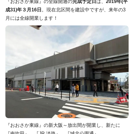
『おおさか東線』の全線開通の
完成予定日
は、
2019年(平
成31)年３月16日
。現在北区間を建設中ですが、来年の3
月には全線開業します！
『おおさか東線』の新大阪～放出間が開業し、新たに
『南吹田』、『JR 淡路』、『城北公園通』、