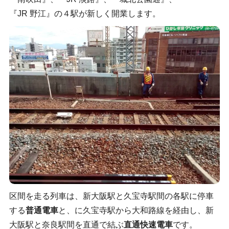
『JR 野江』の４駅が新しく開業します。
区間を走る列車は、新大阪駅と久宝寺駅間の各駅に停車
する
普通電車
と、に久宝寺駅から大和路線を経由し、新
大阪駅と奈良駅間を直通で結ぶ
直通快速電車
です。