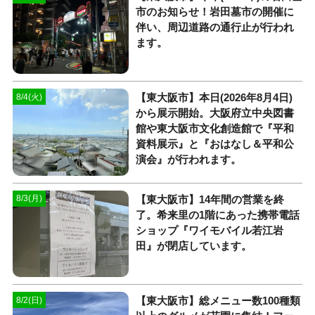
市のお知らせ！岩田墓市の開催に
伴い、周辺道路の通行止が行われ
ます。
【東大阪市】本日(2026年8月4日)
8/4(火)
から展示開始。大阪府立中央図書
館や東大阪市文化創造館で『平和
資料展示』と『おはなし＆平和公
演会』が行われます。
【東大阪市】14年間の営業を終
8/3(月)
了。希来里の1階にあった携帯電話
ショップ『ワイモバイル若江岩
田』が閉店しています。
【東大阪市】総メニュー数100種類
8/2(日)