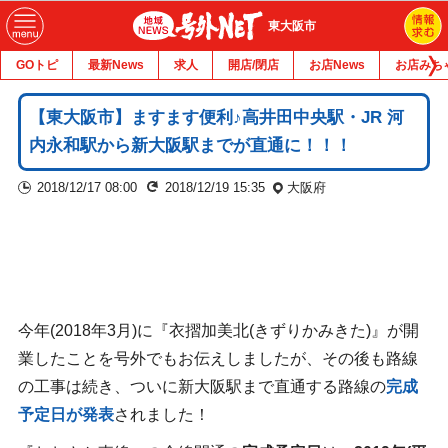
東大阪市
GOトピ
最新News
求人
開店/閉店
お店News
お店みち
【東大阪市】ますます便利♪高井田中央駅・JR 河
内永和駅から新大阪駅までが直通に！！！
2018/12/17 08:00
2018/12/19 15:35
大阪府
今年(2018年3月)に『衣摺加美北(きずりかみきた)』が開
業したことを号外でもお伝えしましたが、その後も路線
の工事は続き、ついに新大阪駅まで直通する路線の
完成
予定日が発表
されました！