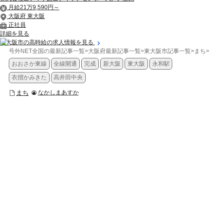
月給21万9,590円～
大阪府 東大阪
正社員
詳細を見る
東大阪市の高時給の求人情報を見る
号外NET全国の最新記事一覧
>
大阪府最新記事一覧
>
東大阪市記事一覧
>
まち
>
【
おおさか東線
全線開通
完成
新大阪
東大阪
永和駅
衣摺かみきた
高井田中央
まち
なかしまあすか