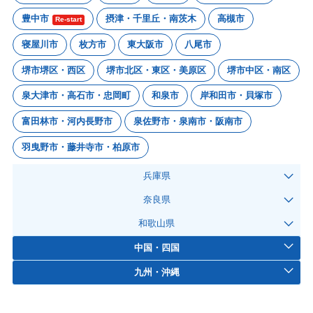
豊中市
摂津・千里丘・南茨木
高槻市
Re-start
寝屋川市
枚方市
東大阪市
八尾市
堺市堺区・西区
堺市北区・東区・美原区
堺市中区・南区
泉大津市・高石市・忠岡町
和泉市
岸和田市・貝塚市
富田林市・河内長野市
泉佐野市・泉南市・阪南市
羽曳野市・藤井寺市・柏原市
兵庫県
奈良県
和歌山県
中国・四国
九州・沖縄