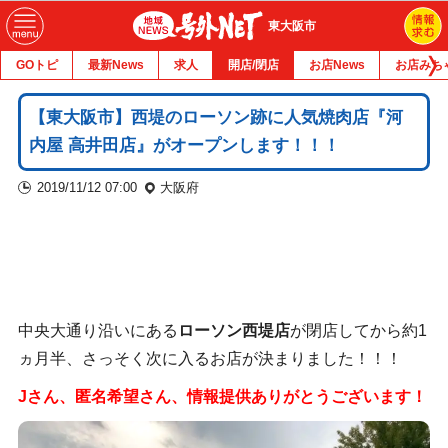
東大阪市
GOトピ
最新News
求人
開店/閉店
お店News
お店みち
【東大阪市】西堤のローソン跡に人気焼肉店『河
内屋 高井田店』がオープンします！！！
2019/11/12 07:00
大阪府
中央大通り沿いにある
ローソン西堤店
が閉店してから約1
ヵ月半、さっそく次に入るお店が決まりました！！！
Jさん、匿名希望さん、情報提供ありがとうございます！