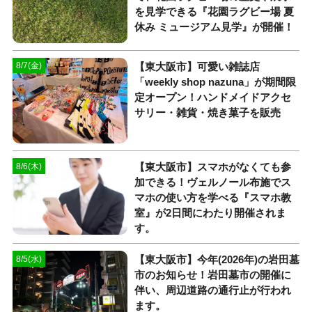
を見学できる『花園ラグビー場 夏
休み ミュージアム見学』が開催！
【東大阪市】可愛い雑誌店
8/7(金)
「weekly shop nazuna」が期間限
定オープン！ハンドメイドアクセ
サリー・雑貨・焼き菓子を販売
【東大阪市】スマホがなくても参
8/6(木)
加できる！ヴェルノール布施でス
マホの使い方を学べる『スマホ教
室』が2日間にわたり開催されま
す。
【東大阪市】今年(2026年)の岩田墓
8/5(水)
市のお知らせ！岩田墓市の開催に
伴い、周辺道路の通行止が行われ
ます。