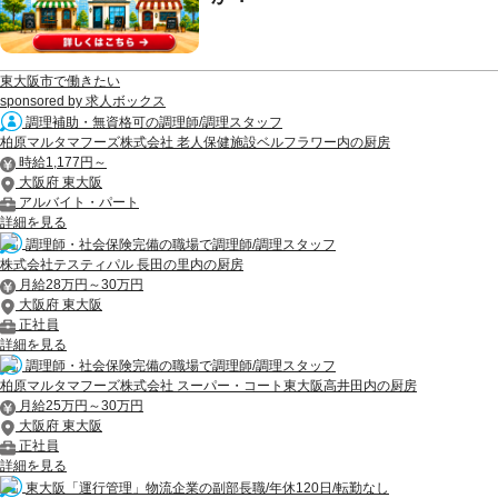
東大阪市で働きたい
sponsored by 求人ボックス
調理補助・無資格可の調理師/調理スタッフ
柏原マルタマフーズ株式会社 老人保健施設ベルフラワー内の厨房
時給1,177円～
大阪府 東大阪
アルバイト・パート
詳細を見る
調理師・社会保険完備の職場で調理師/調理スタッフ
株式会社テスティパル 長田の里内の厨房
月給28万円～30万円
大阪府 東大阪
正社員
詳細を見る
調理師・社会保険完備の職場で調理師/調理スタッフ
柏原マルタマフーズ株式会社 スーパー・コート東大阪高井田内の厨房
月給25万円～30万円
大阪府 東大阪
正社員
詳細を見る
東大阪「運行管理」物流企業の副部長職/年休120日/転勤なし