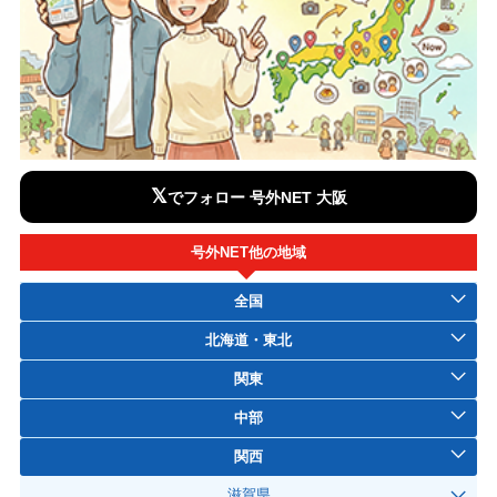
𝕏
でフォロー 号外NET 大阪
号外NET他の地域
全国
北海道・東北
関東
中部
関西
滋賀県