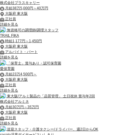
株式会社プラスキャリー
月給38万5,000円～40万円
大阪府 東大阪
正社員
詳細を見る
無資格可の調理師/調理スタッフ
TRAIL FIKA
時給1,177円～1,450円
大阪府 東大阪
アルバイト・パート
詳細を見る
「保育士」賞与あり・認可保育園
愛保育園
月給23万4,500円～
大阪府 東大阪
正社員
詳細を見る
東大阪/アルミ製品の「品質管理」 土日祝休 賞与年2回
株式会社アルミネ
月給30万円～35万円
大阪府 東大阪
正社員
詳細を見る
送迎スタッフ・介護タクシー/ドライバー、週2日からOK
cocolo児童デイサービスいしきり