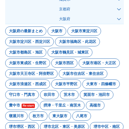
京都府
大阪府
大阪府の最新まとめ
大阪市
大阪市東淀川区
大阪市淀川区・西淀川区
大阪市福島区・此花区
大阪市都島区・旭区
大阪市鶴見区・城東区
大阪市東成区・生野区
大阪市西区
大阪市港区・大正区
大阪市天王寺区・阿倍野区
大阪市住吉区・東住吉区
大阪市浪速区・西成区
大阪市平野区
大東市・四條畷市
守口市・門真市
吹田市
茨木市
箕面市・池田市
豊中市
摂津・千里丘・南茨木
高槻市
Re-start
寝屋川市
枚方市
東大阪市
八尾市
堺市堺区・西区
堺市北区・東区・美原区
堺市中区・南区