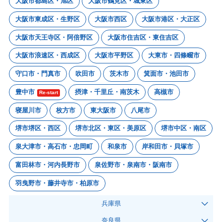
大阪市都島区・旭区
大阪市鶴見区・城東区
大阪市東成区・生野区
大阪市西区
大阪市港区・大正区
大阪市天王寺区・阿倍野区
大阪市住吉区・東住吉区
大阪市浪速区・西成区
大阪市平野区
大東市・四條畷市
守口市・門真市
吹田市
茨木市
箕面市・池田市
豊中市
摂津・千里丘・南茨木
高槻市
Re-start
寝屋川市
枚方市
東大阪市
八尾市
堺市堺区・西区
堺市北区・東区・美原区
堺市中区・南区
泉大津市・高石市・忠岡町
和泉市
岸和田市・貝塚市
富田林市・河内長野市
泉佐野市・泉南市・阪南市
羽曳野市・藤井寺市・柏原市
兵庫県
奈良県