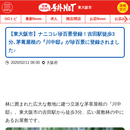
東大阪市
GOトピ
最新News
求人
開店/閉店
お店News
お店みち
【東大阪市】ナニコレ珍百景登録！吉田駅徒歩3
分､茅葺屋根の『川中邸』が珍百景に登録されまし
た♪
2020/02/11 08:00
大阪府
林に囲まれた広大な敷地に建つ立派な茅葺屋根の『川中
邸』。東大阪市の吉田駅から徒歩3分、広い屋敷林の中に
あるお屋敷です。