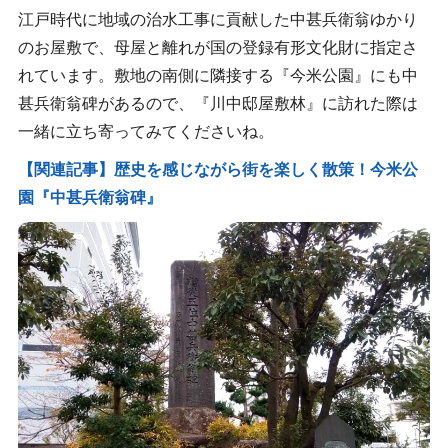
江戸時代に地域の治水工事に貢献した中甚兵衛翁ゆかり
のお屋敷で、母屋と離れが国の登録有形文化財に指定さ
れています。敷地の南側に隣接する『今米公園』にも中
甚兵衛翁碑があるので、『川中邸屋敷林』に訪れた際は
一緒に立ち寄ってみてくださいね。
【関連記事】歴史を感じながら街を楽しく散策！今米公
園『中甚兵衛翁碑』