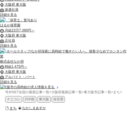
大阪府 東大阪
派遣社員
詳細を見る
「保育士」賞与あり
はるか保育園
月給23万7,390円～
大阪府 東大阪
正社員
詳細を見る
ホールスタッフ/なか卯深夜に高時給で働きたい人へ。接客少なめでカンタン作
業
株式会社なか卯
時給1,475円～
大阪府 東大阪
アルバイト・パート
詳細を見る
東大阪市の高時給の求人情報を見る
号外NET全国の最新記事一覧
>
大阪府最新記事一覧
>
東大阪市記事一覧
>
まち
>
【
ナニコレ
川中邸
東大阪
珍百景
まち
なかしまあすか