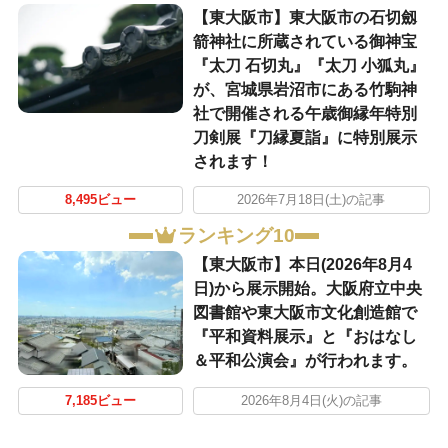
【東大阪市】東大阪市の石切劔
箭神社に所蔵されている御神宝
『太刀 石切丸』『太刀 小狐丸』
が、宮城県岩沼市にある竹駒神
社で開催される午歳御縁年特別
刀剣展『刀縁夏詣』に特別展示
されます！
8,495ビュー
2026年7月18日(土)の記事
ランキング10
【東大阪市】本日(2026年8月4
日)から展示開始。大阪府立中央
図書館や東大阪市文化創造館で
『平和資料展示』と『おはなし
＆平和公演会』が行われます。
7,185ビュー
2026年8月4日(火)の記事