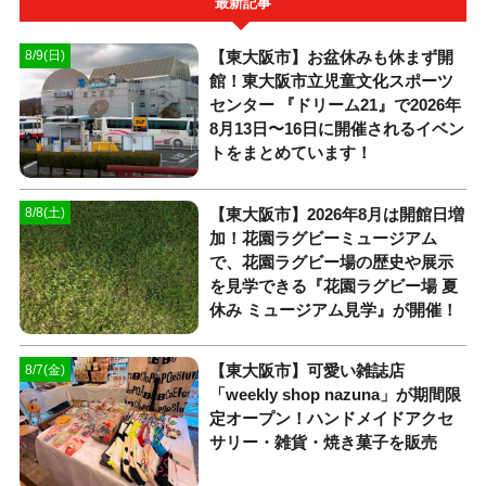
最新記事
【東大阪市】お盆休みも休まず開
8/9(日)
館！東大阪市立児童文化スポーツ
センター 『ドリーム21』で2026年
8月13日〜16日に開催されるイベン
トをまとめています！
【東大阪市】2026年8月は開館日増
8/8(土)
加！花園ラグビーミュージアム
で、花園ラグビー場の歴史や展示
を見学できる『花園ラグビー場 夏
休み ミュージアム見学』が開催！
【東大阪市】可愛い雑誌店
8/7(金)
「weekly shop nazuna」が期間限
定オープン！ハンドメイドアクセ
サリー・雑貨・焼き菓子を販売