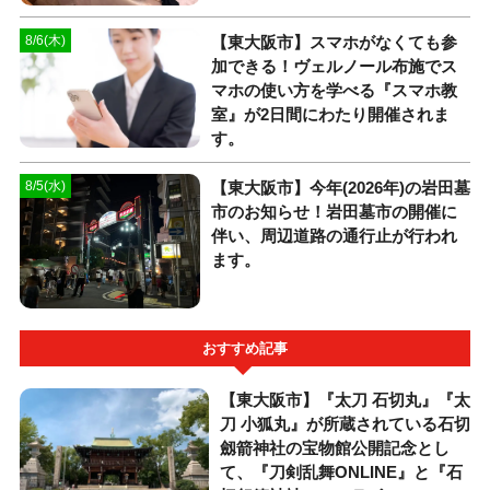
【東大阪市】スマホがなくても参
8/6(木)
加できる！ヴェルノール布施でス
マホの使い方を学べる『スマホ教
室』が2日間にわたり開催されま
す。
【東大阪市】今年(2026年)の岩田墓
8/5(水)
市のお知らせ！岩田墓市の開催に
伴い、周辺道路の通行止が行われ
ます。
おすすめ記事
【東大阪市】『太刀 石切丸』『太
刀 小狐丸』が所蔵されている石切
劔箭神社の宝物館公開記念とし
て、『刀剣乱舞ONLINE』と『石