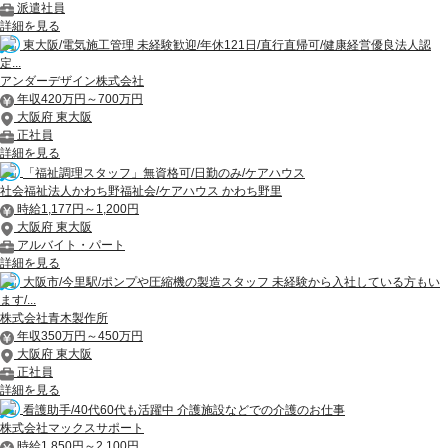
派遣社員
詳細を見る
東大阪/電気施工管理 未経験歓迎/年休121日/直行直帰可/健康経営優良法人認
定...
アンダーデザイン株式会社
年収420万円～700万円
大阪府 東大阪
正社員
詳細を見る
「福祉調理スタッフ」無資格可/日勤のみ/ケアハウス
社会福祉法人かわち野福祉会/ケアハウス かわち野里
時給1,177円～1,200円
大阪府 東大阪
アルバイト・パート
詳細を見る
大阪市/今里駅/ポンプや圧縮機の製造スタッフ 未経験から入社している方もい
ます/...
株式会社青木製作所
年収350万円～450万円
大阪府 東大阪
正社員
詳細を見る
看護助手/40代60代も活躍中 介護施設などでの介護のお仕事
株式会社マックスサポート
時給1,850円～2,100円