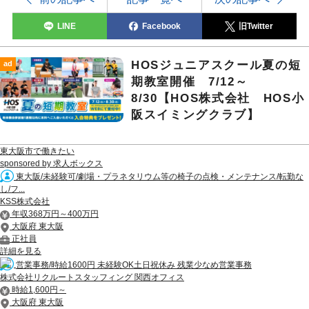
LINE
Facebook
旧Twitter
HOSジュニアスクール夏の短
ad
期教室開催 7/12～
8/30【HOS株式会社 HOS小
阪スイミングクラブ】
東大阪市で働きたい
sponsored by 求人ボックス
東大阪/未経験可/劇場・プラネタリウム等の椅子の点検・メンテナンス/転勤な
し/フ...
KSS株式会社
年収368万円～400万円
大阪府 東大阪
正社員
詳細を見る
営業事務/時給1600円 未経験OK土日祝休み 残業少なめ営業事務
株式会社リクルートスタッフィング 関西オフィス
時給1,600円～
大阪府 東大阪