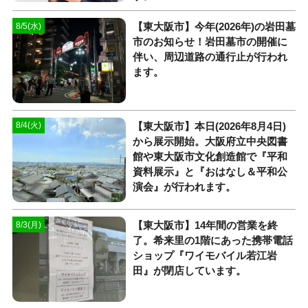
【東大阪市】今年(2026年)の岩田墓
8/5(水)
市のお知らせ！岩田墓市の開催に
伴い、周辺道路の通行止が行われ
ます。
【東大阪市】本日(2026年8月4日)
8/4(火)
から展示開始。大阪府立中央図書
館や東大阪市文化創造館で『平和
資料展示』と『おはなし＆平和公
演会』が行われます。
【東大阪市】14年間の営業を終
8/3(月)
了。希来里の1階にあった携帯電話
ショップ『ワイモバイル若江岩
田』が閉店しています。