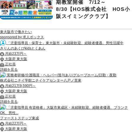
期教室開催 7/12～
8/30【HOS株式会社 HOS小
阪スイミングクラブ】
東大阪市で働きたい
sponsored by 求人ボックス
「児童指導員・保育士」東大阪市・未経験歓迎、経験者優遇、男性活躍中
きりんのあくびkidsとくあん
月給23万円～
大阪府 東大阪
正社員
詳細を見る
実務者研修/介護職員・ヘルパー/賞与あり/グループホーム/日勤・夜勤
株式会社ニチイ学館ニチイケアセンター八戸ノ里東
月給21万9,590円～
大阪府 東大阪
正社員
詳細を見る
「児童指導員 有資格者」大阪市東成区・未経験歓迎、経験者優遇、ブランク
OK、男性...
ファーストステップ東成
月給22万円～
大阪府 東大阪