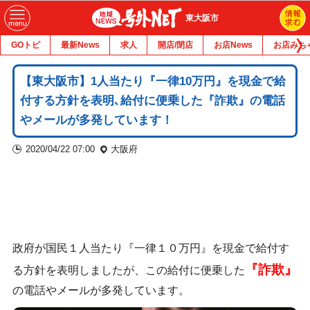
東大阪市
GOトピ
最新News
求人
開店/閉店
お店News
お店みち
【東大阪市】1人当たり『一律10万円』を現金で給
付する方針を表明､給付に便乗した『詐欺』の電話
やメールが多発しています！
2020/04/22 07:00
大阪府
政府が国民１人当たり『一律１０万円』を現金で給付す
『詐欺』
る方針を表明しましたが、この給付に便乗した
の電話やメールが多発しています。