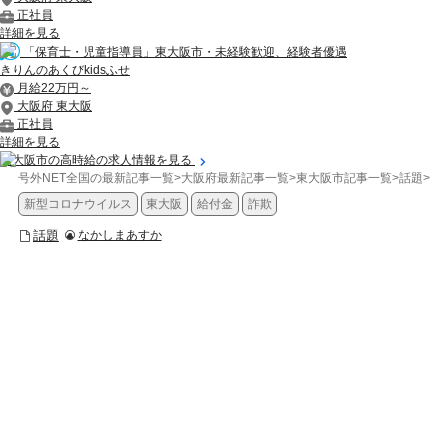
正社員
詳細を見る
「保育士・児童指導員」東大阪市・未経験歓迎、経験者優遇
きりんのあくびkidsふせ
月給22万円～
大阪府 東大阪
正社員
詳細を見る
東大阪市の高時給の求人情報を見る
号外NET全国の最新記事一覧
>
大阪府最新記事一覧
>
東大阪市記事一覧
>
話題
>
【
新型コロナウイルス
東大阪
給付金
詐欺
話題
なかしまあすか