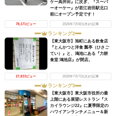
ケー高井田』に次ぎ、『スーパ
ーオーケー』が若江岩田駅北口
前にオープン予定です！
78,171ビュー
2026年7月9日(木)の記事
ランキング2
【東大阪市】旭町にある飲食店
『とんかつと洋食 瓢亭（ひさご
てい）』と、鴻池にある『力餅
食堂 鴻池店』が閉店。
27,833ビュー
2026年7月7日(火)の記事
ランキング3
【東大阪市】東大阪市役所の最
上階にある展望レストラン『ス
カイラウンジ22』に夏季限定の
ハワイアンランチメニュー＆新