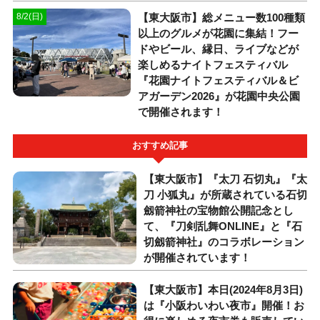
【東大阪市】総メニュー数100種類
8/2(日)
以上のグルメが花園に集結！フー
ドやビール、縁日、ライブなどが
楽しめるナイトフェスティバル
『花園ナイトフェスティバル＆ビ
アガーデン2026』が花園中央公園
で開催されます！
おすすめ記事
【東大阪市】『太刀 石切丸』『太
刀 小狐丸』が所蔵されている石切
劔箭神社の宝物館公開記念とし
て、『刀剣乱舞ONLINE』と『石
切劔箭神社』のコラボレーション
が開催されています！
【東大阪市】本日(2024年8月3日)
は『小阪わいわい夜市』開催！お