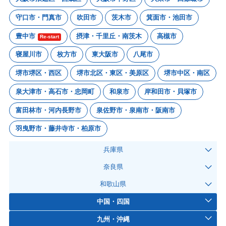
守口市・門真市
吹田市
茨木市
箕面市・池田市
豊中市
摂津・千里丘・南茨木
高槻市
Re-start
寝屋川市
枚方市
東大阪市
八尾市
堺市堺区・西区
堺市北区・東区・美原区
堺市中区・南区
泉大津市・高石市・忠岡町
和泉市
岸和田市・貝塚市
富田林市・河内長野市
泉佐野市・泉南市・阪南市
羽曳野市・藤井寺市・柏原市
兵庫県
奈良県
和歌山県
中国・四国
九州・沖縄