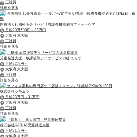
正社員
詳細を見る
介護福祉士/介護職員・ヘルパー/賞与あり/看護小規模多機能居宅介護/日勤・夜
勤
医療法人社団松下会リハビリ看護多機能施設フィットケア
月給20万500円～23万円
大阪府 東大阪
正社員
詳細を見る
小規模 放課後等デイサービスの児童指導員
児童発達支援・放課後等デイサービス ゆあてらす
月給22万円～
大阪府 東大阪
正社員
詳細を見る
オフィス家具の専門店の「店舗スタッフ」/未経験OK/年休120日
株式会社シモムラ
月給23万円～31万円
大阪府 東大阪
正社員
詳細を見る
「保育士」東大阪市・児童発達支援
株式会社KARHA児童発達支援
月給21万円～
大阪府 東大阪