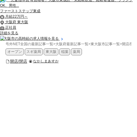
OK、男性...
ファーストステップ東成
月給22万円～
大阪府 東大阪
正社員
詳細を見る
東大阪市の高時給の求人情報を見る
号外NET全国の最新記事一覧
>
大阪府最新記事一覧
>
東大阪市記事一覧
>
開店/閉
オープン
スギ薬局
東大阪
稲葉
薬局
開店/閉店
なかしまあすか