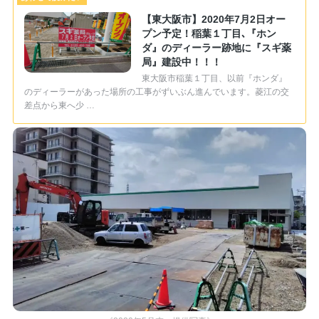
【東大阪市】2020年7月2日オー
プン予定！稲葉１丁目､『ホン
ダ』のディーラー跡地に『スギ薬
局』建設中！！！
東大阪市稲葉１丁目、以前『ホンダ』
のディーラーがあった場所の工事がずいぶん進んでいます。菱江の交
差点から東へ少 …