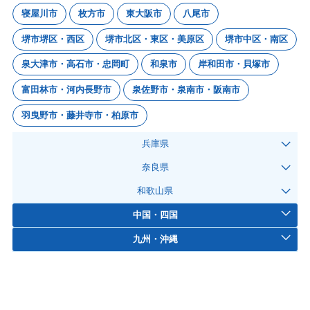
寝屋川市
枚方市
東大阪市
八尾市
堺市堺区・西区
堺市北区・東区・美原区
堺市中区・南区
泉大津市・高石市・忠岡町
和泉市
岸和田市・貝塚市
富田林市・河内長野市
泉佐野市・泉南市・阪南市
羽曳野市・藤井寺市・柏原市
兵庫県
奈良県
和歌山県
中国・四国
九州・沖縄