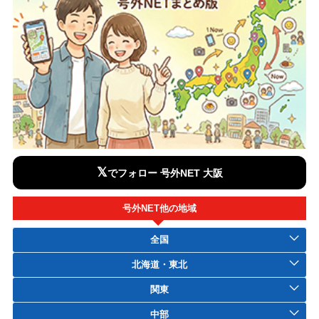
𝕏
でフォロー 号外NET 大阪
号外NET他の地域
全国
北海道・東北
関東
中部