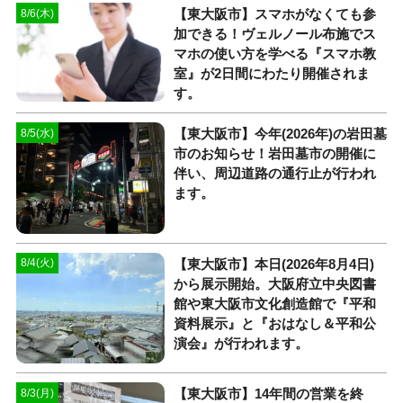
【東大阪市】スマホがなくても参
8/6(木)
加できる！ヴェルノール布施でス
マホの使い方を学べる『スマホ教
室』が2日間にわたり開催されま
す。
【東大阪市】今年(2026年)の岩田墓
8/5(水)
市のお知らせ！岩田墓市の開催に
伴い、周辺道路の通行止が行われ
ます。
【東大阪市】本日(2026年8月4日)
8/4(火)
から展示開始。大阪府立中央図書
館や東大阪市文化創造館で『平和
資料展示』と『おはなし＆平和公
演会』が行われます。
【東大阪市】14年間の営業を終
8/3(月)