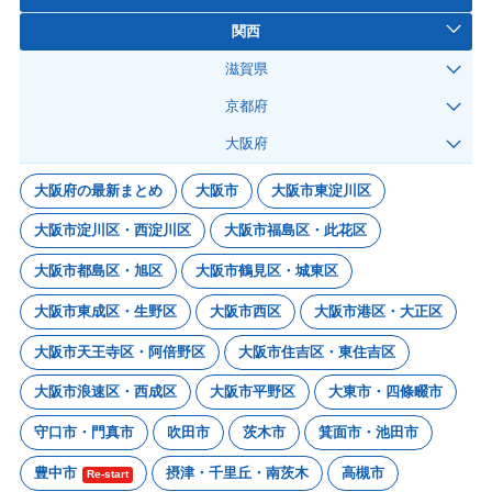
関西
滋賀県
京都府
大阪府
大阪府の最新まとめ
大阪市
大阪市東淀川区
大阪市淀川区・西淀川区
大阪市福島区・此花区
大阪市都島区・旭区
大阪市鶴見区・城東区
大阪市東成区・生野区
大阪市西区
大阪市港区・大正区
大阪市天王寺区・阿倍野区
大阪市住吉区・東住吉区
大阪市浪速区・西成区
大阪市平野区
大東市・四條畷市
守口市・門真市
吹田市
茨木市
箕面市・池田市
豊中市
摂津・千里丘・南茨木
高槻市
Re-start