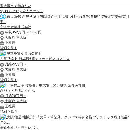
東大阪市で働きたい
sponsored by 求人ボックス
東大阪/製造 光学薄膜/未経験から手に職つけられる/独自技術で安定需要/残業月
平...
安達新産業株式会社
年収352万円～393万円
大阪府 東大阪
正社員
詳細を見る
児童発達支援の保育士
児童発達支援放課後等ディサービスコスモス
月給22万円～
大阪府 東大阪
正社員
詳細を見る
「保育士/有資格者」東大阪市の小規模 認可保育園
鴻池うさぎほいくえん
月給20万円～
大阪府 東大阪
正社員
詳細を見る
大阪/住道/機械設計「文具・筆記具」クレパス等有名品 プラスチック成形製品/
年休...
株式会社サクラクレパス