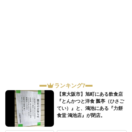
ランキング7
【東大阪市】旭町にある飲食店
『とんかつと洋食 瓢亭（ひさご
てい）』と、鴻池にある『力餅
食堂 鴻池店』が閉店。