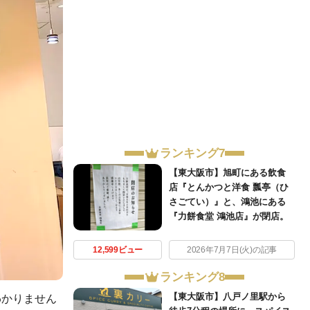
ランキング7
【東大阪市】旭町にある飲食
店『とんかつと洋食 瓢亭（ひ
さごてい）』と、鴻池にある
『力餅食堂 鴻池店』が閉店。
12,599ビュー
2026年7月7日(火)の記事
ランキング8
【東大阪市】八戸ノ里駅から
わかりません