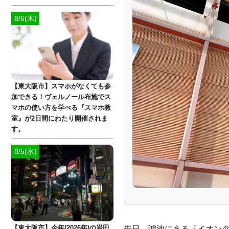
8/6(木)
【東大阪市】スマホがなくても参
加できる！ヴェルノール布施でス
マホの使い方を学べる『スマホ教
室』が2日間にわたり開催されま
す。
8/5(水)
先日、鴻池にある『イオン
【東大阪市】今年(2026年)の岩田