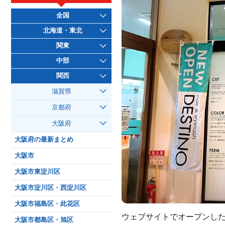
全国
北海道・東北
関東
中部
関西
滋賀県
京都府
大阪府
大阪府の最新まとめ
大阪市
大阪市東淀川区
大阪市淀川区・西淀川区
大阪市福島区・此花区
ウェブサイトでオープンし
大阪市都島区・旭区