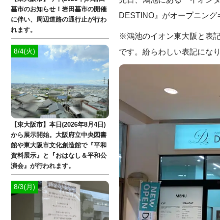
墓市のお知らせ！岩田墓市の開催
DESTINO』がオープニン
に伴い、周辺道路の通行止が行わ
れます。
※鴻池のイオン東大阪と表
8/4(火)
です。紛らわしい表記にな
【東大阪市】本日(2026年8月4日)
から展示開始。大阪府立中央図書
館や東大阪市文化創造館で『平和
資料展示』と『おはなし＆平和公
演会』が行われます。
8/3(月)