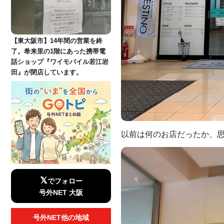
【東大阪市】14年間の営業を終
了。希来里の1階にあった携帯電
話ショップ『ワイモバイル若江岩
田』が閉店しています。
以前は何のお店だったか、思い出
𝕏
でフォロー
号外NET 大阪
号外NET他の地域