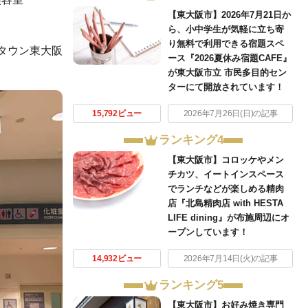
【東大阪市】2026年7月21日か
ら、小中学生が気軽に立ち寄
り無料で利用できる宿題スペ
タウン東大阪
ース『2026夏休み宿題CAFE』
が東大阪市立 市民多目的セン
ターにて開放されています！
15,792ビュー
2026年7月26日(日)の記事
ランキング4
【東大阪市】コロッケやメン
チカツ、イートインスペース
でランチなどが楽しめる精肉
店『北島精肉店 with HESTA
LIFE dining』が布施周辺にオ
ープンしています！
14,932ビュー
2026年7月14日(火)の記事
ランキング5
【東大阪市】お好み焼き専門