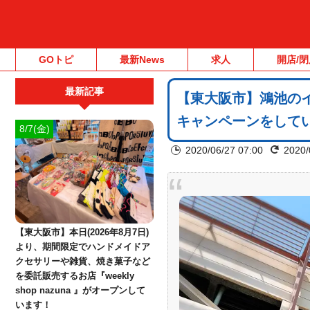
GOトピ
最新News
求人
開店/閉
最新記事
【東大阪市】鴻池のイ
キャンペーンをしてい
8/7(金)
2020/06/27 07:00
2020/
【東大阪市】本日(2026年8月7日)
より、期間限定でハンドメイドア
クセサリーや雑貨、焼き菓子など
を委託販売するお店『weekly
shop nazuna 』がオープンして
います！