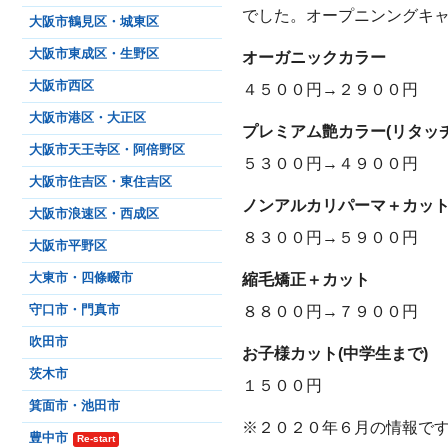
でした。オープニンングキ
大阪市鶴見区・城東区
大阪市東成区・生野区
オーガニックカラー
大阪市西区
４５００円→２９００円
大阪市港区・大正区
プレミアム艶カラー(リタッチ
大阪市天王寺区・阿倍野区
５３００円→４９００円
大阪市住吉区・東住吉区
ノンアルカリパーマ＋カッ
大阪市浪速区・西成区
８３００円→５９００円
大阪市平野区
縮毛矯正＋カット
大東市・四條畷市
８８００円→７９００円
守口市・門真市
吹田市
お子様カット(中学生まで)
茨木市
１５００円
箕面市・池田市
※２０２０年６月の情報で
豊中市
Re-start