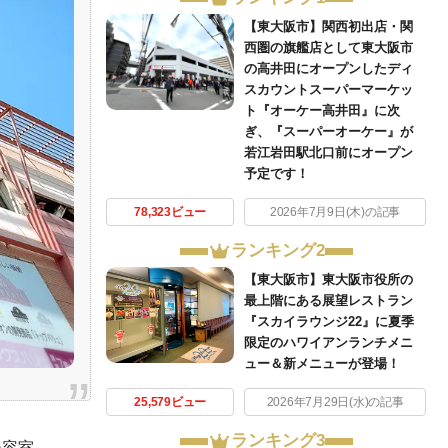
【東大阪市】関西初出店・関
西圏の旗艦店として東大阪市
の高井田にオープンしたディ
スカウントスーパーマーケッ
ト『オーケー高井田』に次
ぎ、『スーパーオーケー』が
若江岩田駅北口前にオープン
予定です！
78,323ビュー
2026年7月9日(木)の記事
ランキング2
【東大阪市】東大阪市役所の
最上階にある展望レストラン
『スカイラウンジ22』に夏季
限定のハワイアンランチメニ
ュー＆新メニューが登場！
25,579ビュー
2026年7月29日(水)の記事
ランキング3
美容室