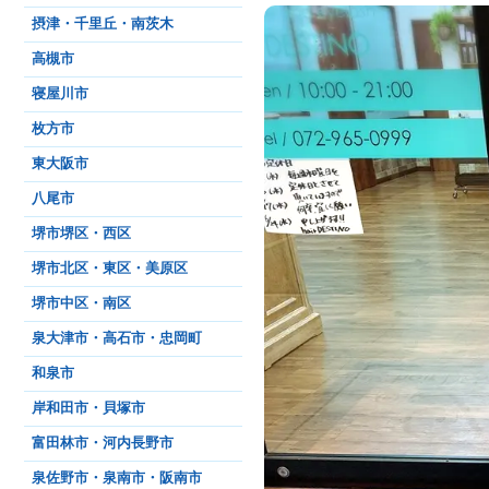
摂津・千里丘・南茨木
高槻市
寝屋川市
枚方市
東大阪市
八尾市
堺市堺区・西区
堺市北区・東区・美原区
堺市中区・南区
泉大津市・高石市・忠岡町
和泉市
岸和田市・貝塚市
富田林市・河内長野市
泉佐野市・泉南市・阪南市