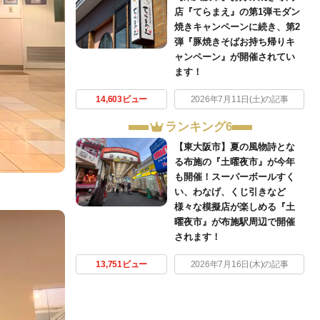
店『てらまえ』の第1弾モダン
焼きキャンペーンに続き、第2
弾『豚焼きそばお持ち帰りキ
ャンペーン』が開催されてい
ます！
14,603ビュー
2026年7月11日(土)の記事
ランキング6
【東大阪市】夏の風物詩とな
る布施の『土曜夜市』が今年
も開催！スーパーボールすく
い、わなげ、くじ引きなど
様々な模擬店が楽しめる『土
曜夜市』が布施駅周辺で開催
されます！
13,751ビュー
2026年7月16日(木)の記事