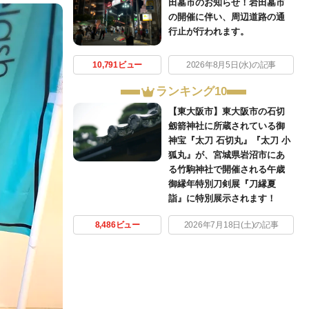
田墓市のお知らせ！岩田墓市
の開催に伴い、周辺道路の通
行止が行われます。
10,791ビュー
2026年8月5日(水)の記事
ランキング10
【東大阪市】東大阪市の石切
劔箭神社に所蔵されている御
神宝『太刀 石切丸』『太刀 小
狐丸』が、宮城県岩沼市にあ
る竹駒神社で開催される午歳
御縁年特別刀剣展『刀縁夏
詣』に特別展示されます！
8,486ビュー
2026年7月18日(土)の記事