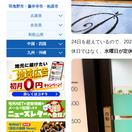
羽曳野市・藤井寺市・柏原市
兵庫県
奈良県
和歌山県
24日を超えているので、20
中国・四国
休日ではなく、
水曜日が定
九州・沖縄