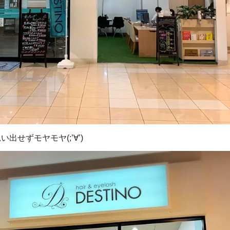
せずモヤモヤ(;’∀’)