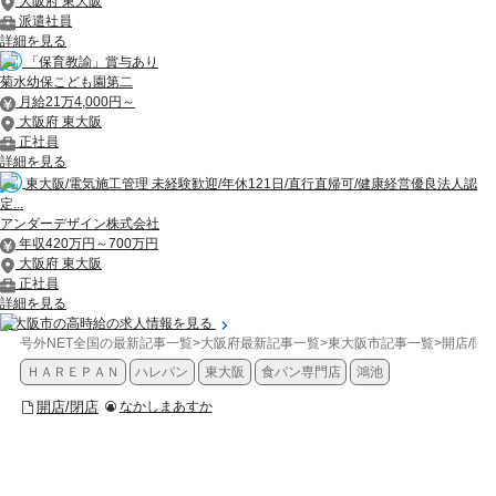
大阪府 東大阪
派遣社員
詳細を見る
「保育教諭」賞与あり
菊水幼保こども園第二
月給21万4,000円～
大阪府 東大阪
正社員
詳細を見る
東大阪/電気施工管理 未経験歓迎/年休121日/直行直帰可/健康経営優良法人認
定...
アンダーデザイン株式会社
年収420万円～700万円
大阪府 東大阪
正社員
詳細を見る
東大阪市の高時給の求人情報を見る
号外NET全国の最新記事一覧
>
大阪府最新記事一覧
>
東大阪市記事一覧
>
開店/閉
ＨＡＲＥＰＡＮ
ハレパン
東大阪
食パン専門店
鴻池
開店/閉店
なかしまあすか