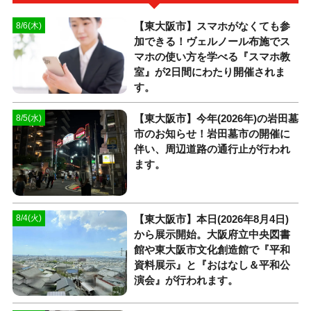
【東大阪市】スマホがなくても参
8/6(木)
加できる！ヴェルノール布施でス
マホの使い方を学べる『スマホ教
室』が2日間にわたり開催されま
す。
【東大阪市】今年(2026年)の岩田墓
8/5(水)
市のお知らせ！岩田墓市の開催に
伴い、周辺道路の通行止が行われ
ます。
【東大阪市】本日(2026年8月4日)
8/4(火)
から展示開始。大阪府立中央図書
館や東大阪市文化創造館で『平和
資料展示』と『おはなし＆平和公
演会』が行われます。