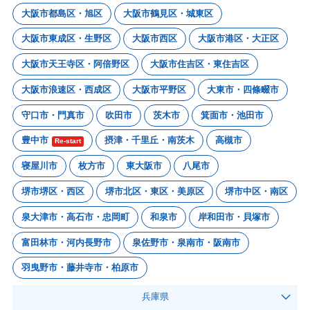
大阪市都島区・旭区
大阪市鶴見区・城東区
大阪市東成区・生野区
大阪市西区
大阪市港区・大正区
大阪市天王寺区・阿倍野区
大阪市住吉区・東住吉区
大阪市浪速区・西成区
大阪市平野区
大東市・四條畷市
守口市・門真市
吹田市
茨木市
箕面市・池田市
豊中市
摂津・千里丘・南茨木
高槻市
Re-start
寝屋川市
枚方市
東大阪市
八尾市
堺市堺区・西区
堺市北区・東区・美原区
堺市中区・南区
泉大津市・高石市・忠岡町
和泉市
岸和田市・貝塚市
富田林市・河内長野市
泉佐野市・泉南市・阪南市
羽曳野市・藤井寺市・柏原市
兵庫県