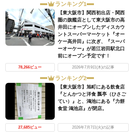
ランキング1
【東大阪市】関西初出店・関西
圏の旗艦店として東大阪市の高
井田にオープンしたディスカウ
ントスーパーマーケット『オー
ケー高井田』に次ぎ、『スーパ
ーオーケー』が若江岩田駅北口
前にオープン予定です！
78,266ビュー
2026年7月9日(木)の記事
ランキング2
【東大阪市】旭町にある飲食店
『とんかつと洋食 瓢亭（ひさご
てい）』と、鴻池にある『力餅
食堂 鴻池店』が閉店。
27,685ビュー
2026年7月7日(火)の記事