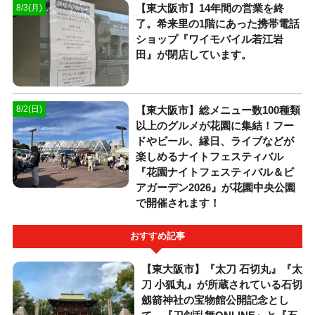
【東大阪市】14年間の営業を終
8/3(月)
了。希来里の1階にあった携帯電話
ショップ『ワイモバイル若江岩
田』が閉店しています。
【東大阪市】総メニュー数100種類
8/2(日)
以上のグルメが花園に集結！フー
ドやビール、縁日、ライブなどが
楽しめるナイトフェスティバル
『花園ナイトフェスティバル＆ビ
アガーデン2026』が花園中央公園
で開催されます！
おすすめ記事
【東大阪市】『太刀 石切丸』『太
刀 小狐丸』が所蔵されている石切
劔箭神社の宝物館公開記念とし