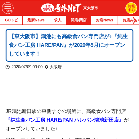
東大阪市
GOトピ
最新News
求人
開店/閉店
お店News
お店みち
【東大阪市】鴻池にも高級食パン専門店が♪『純生
食パン工房 HARE/PAN』が2020年5月にオープン
しています！
2020/07/09 09:00
大阪府
JR鴻池新田駅の東側すぐの場所に、高級食パン専門店
『純生食パン工房 HARE/PAN ハレパン鴻池新田店』
が
オープンしていました♪