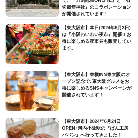
て、『刀剣乱舞ONLINE』と『石
切劔箭神社』のコラボレーション
が開催されています！
【東大阪市】本日(2024年8月3日)
は『小阪わいわい夜市』開催！お
得に楽しめる夜市券も販売してい
ます。
【東大阪市】東横INN東大阪のオ
ープン記念で､東大阪グルメをお
得に楽しめるSNSキャンペーンが
開催されています！
【東大阪市】2024年6月24日
OPEN♪河内小阪駅の『ぱん工房
パパン』へ行ってきました！