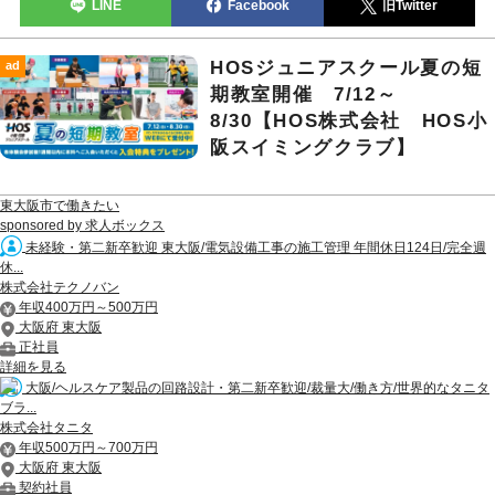
LINE
Facebook
旧Twitter
HOSジュニアスクール夏の短
ad
期教室開催 7/12～
8/30【HOS株式会社 HOS小
阪スイミングクラブ】
東大阪市で働きたい
sponsored by 求人ボックス
未経験・第二新卒歓迎 東大阪/電気設備工事の施工管理 年間休日124日/完全週
休...
株式会社テクノバン
年収400万円～500万円
大阪府 東大阪
正社員
詳細を見る
大阪/ヘルスケア製品の回路設計・第二新卒歓迎/裁量大/働き方/世界的なタニタ
ブラ...
株式会社タニタ
年収500万円～700万円
大阪府 東大阪
契約社員