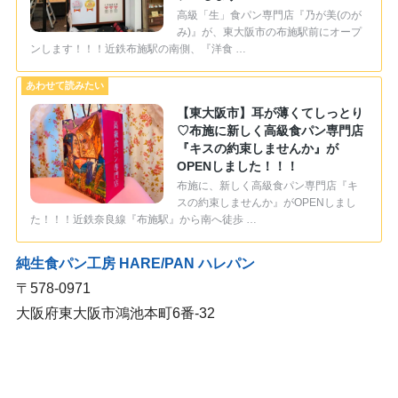
高級「生」食パン専門店『乃が美(のが
み)』が、東大阪市の布施駅前にオープ
ンします！！！近鉄布施駅の南側、『洋食 …
【東大阪市】耳が薄くてしっとり
♡布施に新しく高級食パン専門店
『キスの約束しませんか』が
OPENしました！！！
布施に、新しく高級食パン専門店『キ
スの約束しませんか』がOPENしまし
た！！！近鉄奈良線『布施駅』から南へ徒歩 …
純生食パン工房 HARE/PAN ハレパン
〒578-0971
大阪府東大阪市鴻池本町6番-32