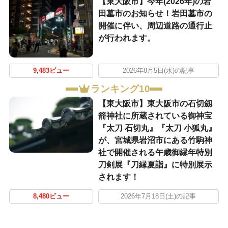
【東大阪市】今年(2026年)の岩
田墓市のお知らせ！岩田墓市の
開催に伴い、周辺道路の通行止
が行われます。
9,483ビュー
2026年8月5日(水)の記事
ランキング10
【東大阪市】東大阪市の石切劔
箭神社に所蔵されている御神宝
『太刀 石切丸』『太刀 小狐丸』
が、宮城県岩沼市にある竹駒神
社で開催される午歳御縁年特別
刀剣展『刀縁夏詣』に特別展示
されます！
8,480ビュー
2026年7月18日(土)の記事