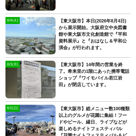
【東大阪市】本日(2026年8月4日)
8/4(火)
から展示開始。大阪府立中央図書
館や東大阪市文化創造館で『平和
資料展示』と『おはなし＆平和公
演会』が行われます。
【東大阪市】14年間の営業を終
8/3(月)
了。希来里の1階にあった携帯電話
ショップ『ワイモバイル若江岩
田』が閉店しています。
【東大阪市】総メニュー数100種類
8/2(日)
以上のグルメが花園に集結！フー
ドやビール、縁日、ライブなどが
楽しめるナイトフェスティバル
『花園ナイトフェスティバル＆ビ