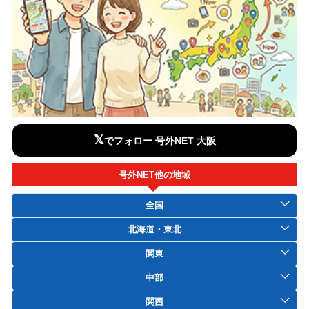
𝕏
でフォロー 号外NET 大阪
号外NET他の地域
全国
北海道・東北
関東
中部
関西