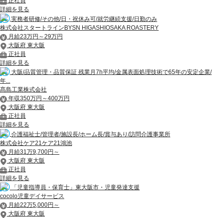
正社員
詳細を見る
実務者研修/その他/日・祝休み可/就労継続支援/日勤のみ
株式会社スタートラインBYSN HIGASHIOSAKA ROASTERY
月給23万円～29万円
大阪府 東大阪
正社員
詳細を見る
大阪/品質管理・品質保証 残業月7h平均/金属表面処理技術で65年の安定企業/
年...
髙島工業株式会社
年収350万円～400万円
大阪府 東大阪
正社員
詳細を見る
介護福祉士/管理者/施設長/ホーム長/賞与あり/訪問介護事業所
株式会社ケア21ケア21鴻池
月給31万9,700円～
大阪府 東大阪
正社員
詳細を見る
「児童指導員・保育士」東大阪市・児童発達支援
cocolo児童デイサービス
月給22万5,000円～
大阪府 東大阪