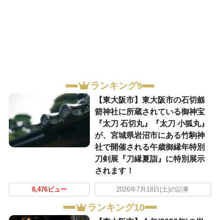
ランキング9
【東大阪市】東大阪市の石切劔
箭神社に所蔵されている御神宝
『太刀 石切丸』『太刀 小狐丸』
が、宮城県岩沼市にある竹駒神
社で開催される午歳御縁年特別
刀剣展『刀縁夏詣』に特別展示
されます！
8,476ビュー
2026年7月18日(土)の記事
ランキング10