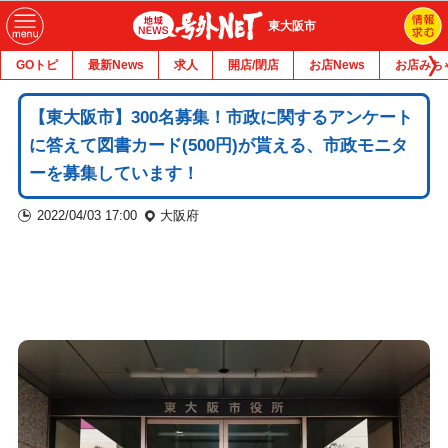
東大阪市
GOトピ
最新News
求人
開店/閉店
お店News
お店みち
【東大阪市】300名募集！市政に関するアンケート
に答えて図書カード(500円)が貰える、市政モニタ
ーを募集しています！
2022/04/03 17:00
大阪府