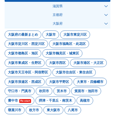
滋賀県
京都府
大阪府
大阪府の最新まとめ
大阪市
大阪市東淀川区
大阪市淀川区・西淀川区
大阪市福島区・此花区
大阪市都島区・旭区
大阪市鶴見区・城東区
大阪市東成区・生野区
大阪市西区
大阪市港区・大正区
大阪市天王寺区・阿倍野区
大阪市住吉区・東住吉区
大阪市浪速区・西成区
大阪市平野区
大東市・四條畷市
守口市・門真市
吹田市
茨木市
箕面市・池田市
豊中市
摂津・千里丘・南茨木
高槻市
Re-start
寝屋川市
枚方市
東大阪市
八尾市