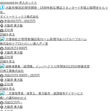
sponsored by 求人ボックス
大阪市/鶴見区/研究開発・1938年創立/東証スタンダード市場上場/歴史をもつ
化...
ダイトーケミックス株式会社
年収450万円～650万円
大阪府 東大阪
正社員
詳細を見る
介護福祉士/管理者/施設長/ホーム長/賞与あり/グループホーム
株式会社ケア21たのしい家八戸ノ里
月給26万3,800円
大阪府 東大阪
正社員
詳細を見る
経験者募集「経理職」メンバークラス/年間休日125日/研修充実
日伸工業株式会社
月給23万5,000円～28万円
大阪府 東大阪
正社員
詳細を見る
「児童指導員・保育士」東大阪市・放課後等デイサービス
癒しの森Kidsわかえ
月給22万円～
大阪府 東大阪