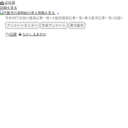
正社員
詳細を見る
東大阪市の高時給の求人情報を見る
号外NET全国の最新記事一覧
>
大阪府最新記事一覧
>
東大阪市記事一覧
>
話題
>
【
アンケートモニター
市政アンケート
東大阪市
話題
なかしまあすか