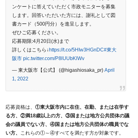
ンケートに答えていただく市政モニターを募集
します。回答いただいた方には、謝礼として図
書カード（500円分）を進呈します。
ぜひご応募ください。
応募期限:4月20日(水)まで
詳しくはこちら↓
https://t.co/5HIw3HGnDC
#東大
阪市
pic.twitter.com/P8lUUbKlWv
— 東大阪市【公式】 (@higashiosaka_pr)
April
1, 2022
応募資格は、
①東大阪市内に在住、在勤、または在学す
る方、②満18歳以上の方、③国または地方公共団体の議
会の議員でない方、④国または地方公共団体の職員でな
い方、
これらの①～④すべてを満たす方が対象です。