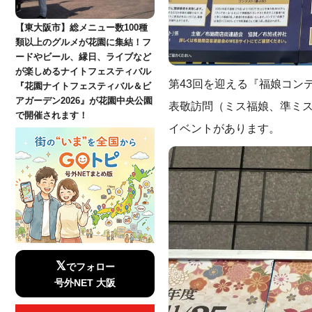
【東大阪市】総メニュー数100種
類以上のグルメが花園に集結！フ
ードやビール、縁日、ライブなど
が楽しめるナイトフェスティバル
第43回を迎える『福娘コン
『花園ナイトフェスティバル＆ビ
アガーデン2026』が花園中央公園
表敬訪問（ミス福娘、準ミ
で開催されます！
イベントがあります。
𝕏
でフォロー
号外NET 大阪