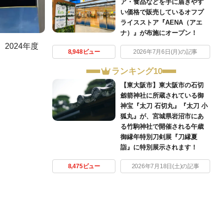
ア・食品などを手に届きやす
い価格で販売しているオフプ
ライスストア『AENA（アエ
ナ）』が布施にオープン！
2024年度
8,948ビュー
2026年7月6日(月)の記事
ランキング10
【東大阪市】東大阪市の石切
劔箭神社に所蔵されている御
神宝『太刀 石切丸』『太刀 小
狐丸』が、宮城県岩沼市にあ
る竹駒神社で開催される午歳
御縁年特別刀剣展『刀縁夏
詣』に特別展示されます！
8,475ビュー
2026年7月18日(土)の記事