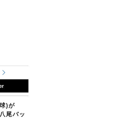
er
球)が
【八尾バッ