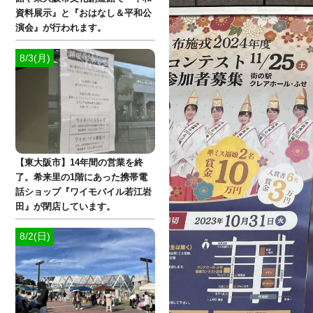
資料展示』と『おはなし＆平和公
演会』が行われます。
8/3(月)
【東大阪市】14年間の営業を終
了。希来里の1階にあった携帯電
話ショップ『ワイモバイル若江岩
田』が閉店しています。
8/2(日)