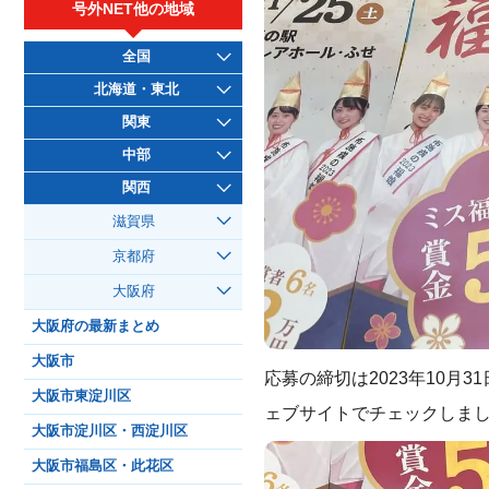
号外NET他の地域
全国
北海道・東北
関東
中部
関西
滋賀県
京都府
大阪府
大阪府の最新まとめ
大阪市
応募の締切は2023年10
大阪市東淀川区
ェブサイトでチェックしま
大阪市淀川区・西淀川区
大阪市福島区・此花区