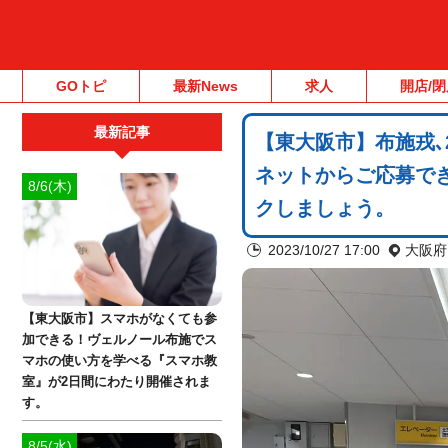
GOトピ
最新News
求人
開店/閉
最新記事
【東大阪市】布施戎､
ネットからご応募で
8/6(木)
クしましょう。
2023/10/27 17:00
大阪府
【東大阪市】スマホがなくても参
加できる！ヴェルノール布施でス
マホの使い方を学べる『スマホ教
室』が2日間にわたり開催されま
す。
8/5(水)