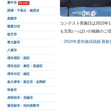
豊中市
Re-start
摂津・千里丘・南茨木
高槻市
コンテスト実施日は2023年
寝屋川市
も元気いっぱいの福娘のご
枚方市
・2024年度布施戎福娘 募集
東大阪市
八尾市
堺市堺区・西区
堺市北区・東区・美原区
堺市中区・南区
泉大津市・高石市・忠岡町
和泉市
岸和田市・貝塚市
富田林市・河内長野市