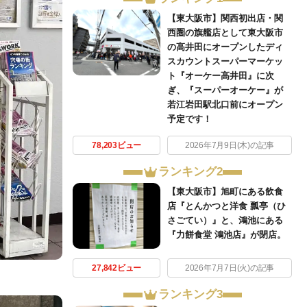
【東大阪市】関西初出店・関
西圏の旗艦店として東大阪市
の高井田にオープンしたディ
スカウントスーパーマーケッ
ト『オーケー高井田』に次
ぎ、『スーパーオーケー』が
若江岩田駅北口前にオープン
予定です！
78,203ビュー
2026年7月9日(木)の記事
ランキング2
【東大阪市】旭町にある飲食
店『とんかつと洋食 瓢亭（ひ
さごてい）』と、鴻池にある
『力餅食堂 鴻池店』が閉店。
27,842ビュー
2026年7月7日(火)の記事
ランキング3