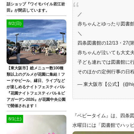
話ショップ『ワイモバイル若江岩
田』が閉店しています。
／
8/2(日)
赤ちゃんとゆったり図書
＼
四条図書館の12/13・27
赤ちゃんが泣いても大丈
子ども連れでは図書館に
【東大阪市】総メニュー数100種
そのほかの定例行事の日程
類以上のグルメが花園に集結！フ
ードやビール、縁日、ライブなど
— 東大阪市【公式】 (@higas
が楽しめるナイトフェスティバル
『花園ナイトフェスティバル＆ビ
アガーデン2026』が花園中央公園
で開催されます！
『ベビータイム』は、四条図書館
8/1(土)
水曜日には「図書館でハッピ