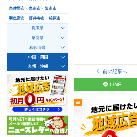
泉佐野市・泉南市・阪南市
羽曳野市・藤井寺市・柏原市
兵庫県
奈良県
和歌山県
中国・四国
九州・沖縄
前の記事へ
LINE
ad