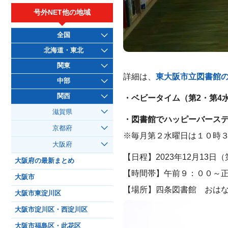
号外NET他の地域
全国
北海道・東北
関東
詳細は、
東大阪市立図書館
中部
関西
・ベビータイム（第2・第4
滋賀県
・図書館でハッピーバースデ
京都府
※毎月第２水曜日は１０時
大阪府
【日程】2023年12月13日
大阪府の最新まとめ
【時間帯】午前９：００～
大阪市
【場所】四条図書館 おは
大阪市東淀川区
大阪市淀川区・西淀川区
大阪市福島区・此花区