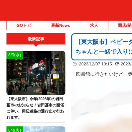
GOトピ
最新News
求人
開店/閉
最新記事
【東大阪市】ベビー
ちゃんと一緒で入り
8/5(水)
2023/12/07 19:15
2023/
「図書館に行きたいけど、
【東大阪市】今年(2026年)の岩田
墓市のお知らせ！岩田墓市の開催
に伴い、周辺道路の通行止が行わ
れます。
8/4(火)