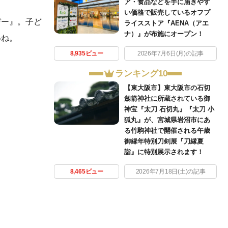
ア・食品などを手に届きやす
い価格で販売しているオフプ
デー』。子ど
ライスストア『AENA（アエ
ナ）』が布施にオープン！
いね。
8,935ビュー
2026年7月6日(月)の記事
ランキング10
【東大阪市】東大阪市の石切
劔箭神社に所蔵されている御
神宝『太刀 石切丸』『太刀 小
狐丸』が、宮城県岩沼市にあ
る竹駒神社で開催される午歳
御縁年特別刀剣展『刀縁夏
詣』に特別展示されます！
8,465ビュー
2026年7月18日(土)の記事