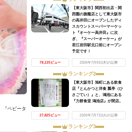
【東大阪市】関西初出店・関
西圏の旗艦店として東大阪市
の高井田にオープンしたディ
スカウントスーパーマーケッ
ト『オーケー高井田』に次
ぎ、『スーパーオーケー』が
若江岩田駅北口前にオープン
予定です！
78,135ビュー
2026年7月9日(木)の記事
ランキング2
【東大阪市】旭町にある飲食
店『とんかつと洋食 瓢亭（ひ
さごてい）』と、鴻池にある
『力餅食堂 鴻池店』が閉店。
、『ベビータ
27,825ビュー
2026年7月7日(火)の記事
ランキング3