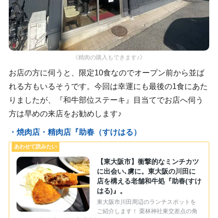
《精肉の購入もできます♪》
お店の方に伺うと、限定10食なのでオープン前から並ば
れる方もいるそうです。今回は幸運にも最後の1食にあた
りましたが、『和牛部位ステーキ』目当てでお店へ伺う
方は早めの来店をお勧めします♪
・焼肉店・精肉店『助春（すけはる）
【東大阪市】衝撃的なミンチカツ
に出会い､虜に。東大阪の川田に
店を構える老舗和牛処『助春(すけ
はる)』。
東大阪市川田周辺のランチスポットを
ご紹介します！ 栗林神社東交差点の角