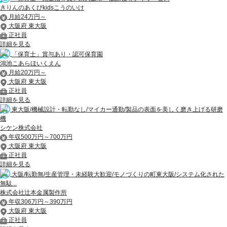
きりんのあくびkidsこうのいけ
月給24万円～
大阪府 東大阪
正社員
詳細を見る
「保育士」賞与あり・認可保育園
鴻池こあらほいくえん
月給20万円～
大阪府 東大阪
正社員
詳細を見る
東大阪/機械設計・転勤なし/マイカー通勤/製品の表面を美しく磨き上げる研磨
機
シケン株式会社
年収500万円～700万円
大阪府 東大阪
正社員
詳細を見る
大阪/転勤無/生産管理・未経験大歓迎/モノづくりの町東大阪/システム化された
無駄...
株式会社辻本金属製作所
年収306万円～390万円
大阪府 東大阪
正社員