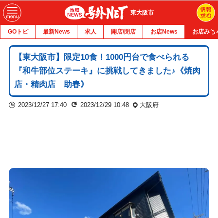
東大阪市
GOトピ
最新News
求人
開店/閉店
お店News
お店みち
【東大阪市】限定10食！1000円台で食べられる
『和牛部位ステーキ』に挑戦してきました♪《焼肉
店・精肉店 助春》
2023/12/27 17:40
2023/12/29 10:48
大阪府