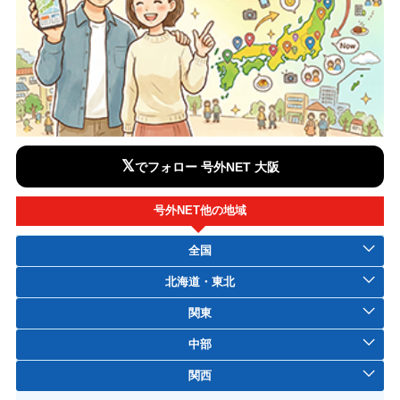
𝕏
でフォロー 号外NET 大阪
号外NET他の地域
全国
北海道・東北
関東
中部
関西