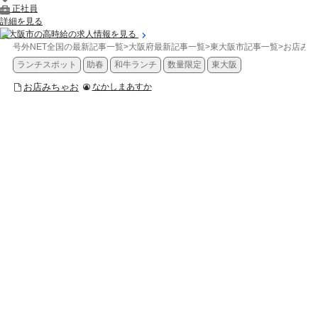
正社員
詳細を見る
東大阪市の高時給の求人情報を見る
号外NET全国の最新記事一覧
>
大阪府最新記事一覧
>
東大阪市記事一覧
>
お店みち
ランチスポット
助春
和牛ランチ
数量限定
東大阪
お店みちゃお
なかしまあすか