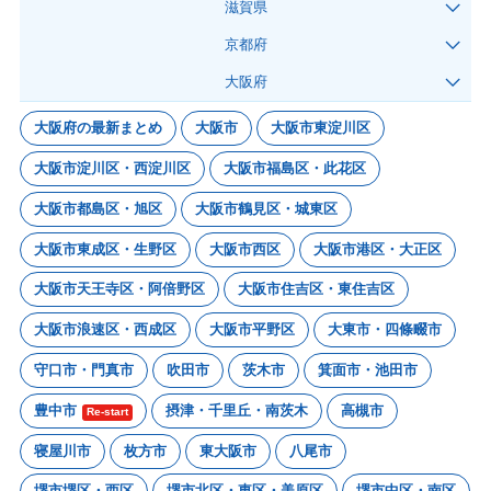
滋賀県
京都府
大阪府
大阪府の最新まとめ
大阪市
大阪市東淀川区
大阪市淀川区・西淀川区
大阪市福島区・此花区
大阪市都島区・旭区
大阪市鶴見区・城東区
大阪市東成区・生野区
大阪市西区
大阪市港区・大正区
大阪市天王寺区・阿倍野区
大阪市住吉区・東住吉区
大阪市浪速区・西成区
大阪市平野区
大東市・四條畷市
守口市・門真市
吹田市
茨木市
箕面市・池田市
豊中市
摂津・千里丘・南茨木
高槻市
Re-start
寝屋川市
枚方市
東大阪市
八尾市
堺市堺区・西区
堺市北区・東区・美原区
堺市中区・南区