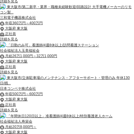
詳細を見る
東大阪市/第二新卒・業界・職種未経験歓迎/回路設計 大手電機メーカーのリモ
コン製...
三和電子機器株式会社
年収360万円～400万円
大阪府 東大阪
正社員
詳細を見る
「日勤のみ可」看護師/4週8休以上/訪問看護ステーション
社会福祉法人玉美福祉会
月給26万1,000円～32万1,000円
大阪府 東大阪
正社員
詳細を見る
東大阪市/立体駐車場のメンテナンス・アフターサポート・管理のみ 年休130
日/残...
日本コンベヤ株式会社
年収500万円～600万円
大阪府 東大阪
正社員
詳細を見る
「年間休日120日以上」准看護師/4週8休以上/特別養護老人ホーム
社会福祉法人寿栄会
月給20万8,000円～
大阪府 東大阪