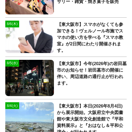
サリー・雑貨・焼き菓子を販売
【東大阪市】スマホがなくても参
8/6(木)
加できる！ヴェルノール布施でス
マホの使い方を学べる『スマホ教
室』が2日間にわたり開催されま
す。
【東大阪市】今年(2026年)の岩田墓
8/5(水)
市のお知らせ！岩田墓市の開催に
伴い、周辺道路の通行止が行われ
ます。
【東大阪市】本日(2026年8月4日)
8/4(火)
から展示開始。大阪府立中央図書
館や東大阪市文化創造館で『平和
資料展示』と『おはなし＆平和公
演会』が行われます。