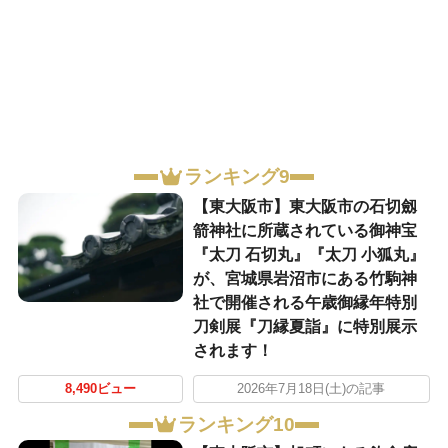
ランキング9
【東大阪市】東大阪市の石切劔
箭神社に所蔵されている御神宝
『太刀 石切丸』『太刀 小狐丸』
が、宮城県岩沼市にある竹駒神
社で開催される午歳御縁年特別
刀剣展『刀縁夏詣』に特別展示
されます！
8,490ビュー
2026年7月18日(土)の記事
ランキング10