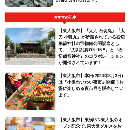
おすすめ記事
【東大阪市】『太刀 石切丸』『太
刀 小狐丸』が所蔵されている石切
劔箭神社の宝物館公開記念とし
て、『刀剣乱舞ONLINE』と『石
切劔箭神社』のコラボレーション
が開催されています！
【東大阪市】本日(2024年8月3日)
は『小阪わいわい夜市』開催！お
得に楽しめる夜市券も販売してい
ます。
【東大阪市】東横INN東大阪のオ
ープン記念で､東大阪グルメをお