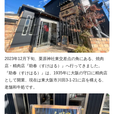
2023年12月下旬、栗原神社東交差点の角にある、焼肉
店・精肉店『助春（すけはる）』へ行ってきました。
『助春（すけはる）』は、1935年に大阪の守口に精肉店
として開業、現在は東大阪市川田3-1-21に店を構える、
老舗和牛処です。