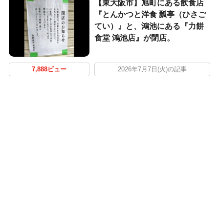
【東大阪市】旭町にある飲食店
『とんかつと洋食 瓢亭（ひさご
てい）』と、鴻池にある『力餅
食堂 鴻池店』が閉店。
7,888ビュー
2026年7月7日(火)の記事