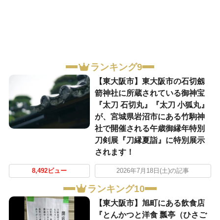
ランキング9
【東大阪市】東大阪市の石切劔
箭神社に所蔵されている御神宝
『太刀 石切丸』『太刀 小狐丸』
が、宮城県岩沼市にある竹駒神
社で開催される午歳御縁年特別
刀剣展『刀縁夏詣』に特別展示
されます！
8,492ビュー
2026年7月18日(土)の記事
ランキング10
【東大阪市】旭町にある飲食店
『とんかつと洋食 瓢亭（ひさご