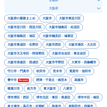
京都府
大阪府
大阪府の最新まとめ
大阪市
大阪市東淀川区
大阪市淀川区・西淀川区
大阪市福島区・此花区
大阪市都島区・旭区
大阪市鶴見区・城東区
大阪市東成区・生野区
大阪市西区
大阪市港区・大正区
大阪市天王寺区・阿倍野区
大阪市住吉区・東住吉区
大阪市浪速区・西成区
大阪市平野区
大東市・四條畷市
守口市・門真市
吹田市
茨木市
箕面市・池田市
豊中市
摂津・千里丘・南茨木
高槻市
Re-start
寝屋川市
枚方市
東大阪市
八尾市
堺市堺区・西区
堺市北区・東区・美原区
堺市中区・南区
泉大津市・高石市・忠岡町
和泉市
岸和田市・貝塚市