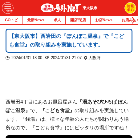
東大阪市
GOトピ
最新News
求人
開店/閉店
お店News
お店みち
【東大阪市】西岩田の『ぽんぽこ温泉』で『こど
も食堂』の取り組みを実施しています。
2024/01/31 18:00
2024/01/31 21:07
大阪府
西岩田4丁目にあるお風呂屋さん
『湯あそびひろば ぽん
ぽこ温泉』
で、
『こども食堂』
の取り組みを実施してい
ます。『銭湯』は、様々な年齢の人たちが関わりあう場
所なので、『こども食堂』にはピッタリの場所ですね！