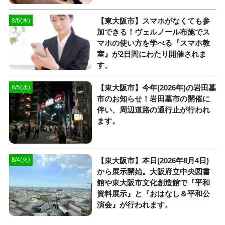
【東大阪市】スマホがなくても参
8/6(木)
加できる！ヴェルノール布施でス
マホの使い方を学べる『スマホ教
室』が2日間にわたり開催されま
す。
【東大阪市】今年(2026年)の岩田墓
8/5(水)
市のお知らせ！岩田墓市の開催に
伴い、周辺道路の通行止が行われ
ます。
【東大阪市】本日(2026年8月4日)
8/4(火)
から展示開始。大阪府立中央図書
館や東大阪市文化創造館で『平和
資料展示』と『おはなし＆平和公
演会』が行われます。