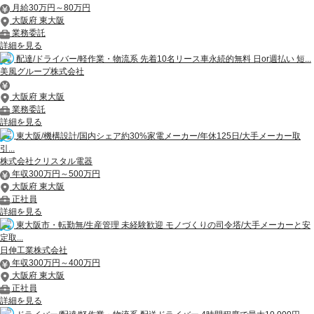
月給30万円～80万円
大阪府 東大阪
業務委託
詳細を見る
配達/ドライバー/軽作業・物流系 先着10名リース車永続的無料 日or週払い 短...
美風グループ株式会社
大阪府 東大阪
業務委託
詳細を見る
東大阪/機構設計/国内シェア約30%家電メーカー/年休125日/大手メーカー取
引...
株式会社クリスタル電器
年収300万円～500万円
大阪府 東大阪
正社員
詳細を見る
東大阪市・転勤無/生産管理 未経験歓迎 モノづくりの司令塔/大手メーカーと安
定取...
日伸工業株式会社
年収300万円～400万円
大阪府 東大阪
正社員
詳細を見る