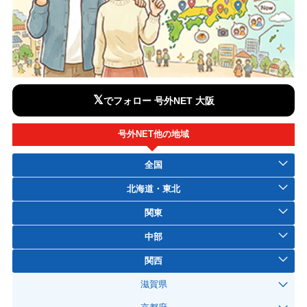
𝕏
でフォロー 号外NET 大阪
号外NET他の地域
全国
北海道・東北
関東
中部
関西
滋賀県