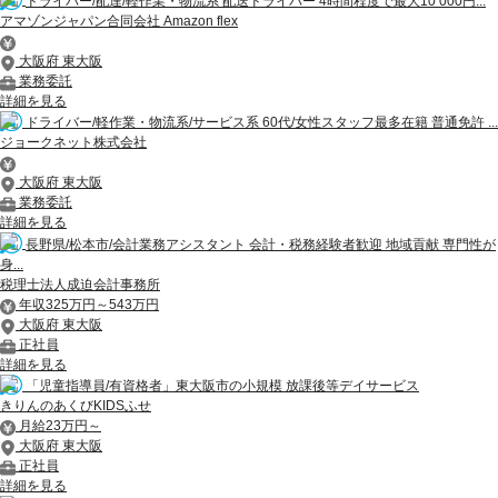
ドライバー/配達/軽作業・物流系 配送ドライバー 4時間程度で最大10 000円...
アマゾンジャパン合同会社 Amazon flex
大阪府 東大阪
業務委託
詳細を見る
ドライバー/軽作業・物流系/サービス系 60代/女性スタッフ最多在籍 普通免許 ...
ジョークネット株式会社
大阪府 東大阪
業務委託
詳細を見る
長野県/松本市/会計業務アシスタント 会計・税務経験者歓迎 地域貢献 専門性が
身...
税理士法人成迫会計事務所
年収325万円～543万円
大阪府 東大阪
正社員
詳細を見る
「児童指導員/有資格者」東大阪市の小規模 放課後等デイサービス
きりんのあくびKIDSふせ
月給23万円～
大阪府 東大阪
正社員
詳細を見る