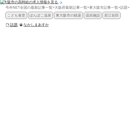
東大阪市の高時給の求人情報を見る
号外NET全国の最新記事一覧
>
大阪府最新記事一覧
>
東大阪市記事一覧
>
話題
>
【
こども食堂
ぽんぽこ温泉
東大阪市の銭湯
温浴施設
若江岩田
話題
なかしまあすか