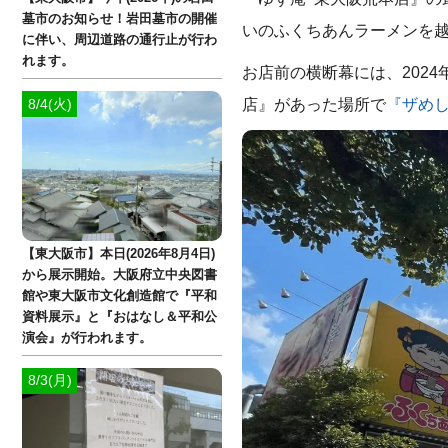
墓市のお知らせ！岩田墓市の開催
いのふくちあんラーメンを
に伴い、周辺道路の通行止が行わ
れます。
お店前の横断幕には、202
店』があった場所で
『ザめし
8/4(火)
【東大阪市】本日(2026年8月4日)
から展示開始。大阪府立中央図書
館や東大阪市文化創造館で『平和
資料展示』と『おはなし＆平和公
演会』が行われます。
8/3(月)