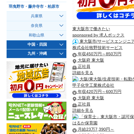
羽曳野市・藤井寺市・柏原市
兵庫県
奈良県
東大阪市で働きたい
sponsored by 求人ボックス
和歌山県
東大阪市/サービスエンジニア
中国・四国
株式会社牧野技術サービス
年収450万円～850万円
九州・沖縄
大阪府 東大阪
正社員
詳細を見る
大阪/東大阪/生産技術・転勤な
甲子化学工業株式会社
年収420万円～600万円
大阪府 東大阪
正社員
詳細を見る
「保育士」東大阪市・認可保
はるか保育園
月給23万7,390円～