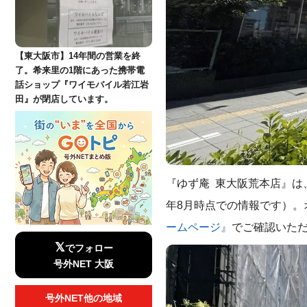
【東大阪市】14年間の営業を終
了。希来里の1階にあった携帯電
話ショップ『ワイモバイル若江岩
田』が閉店しています。
『ゆず庵 東大阪荒本店』は、
年8月時点での情報です）。
ームページ』
でご確認いた
𝕏
でフォロー
号外NET 大阪
号外NET他の地域