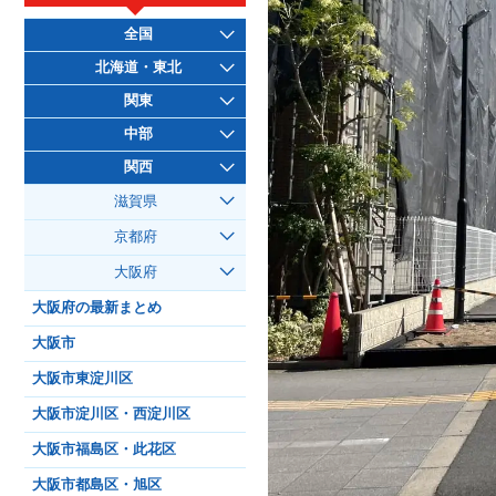
全国
北海道・東北
関東
中部
関西
滋賀県
京都府
大阪府
大阪府の最新まとめ
大阪市
大阪市東淀川区
大阪市淀川区・西淀川区
大阪市福島区・此花区
大阪市都島区・旭区