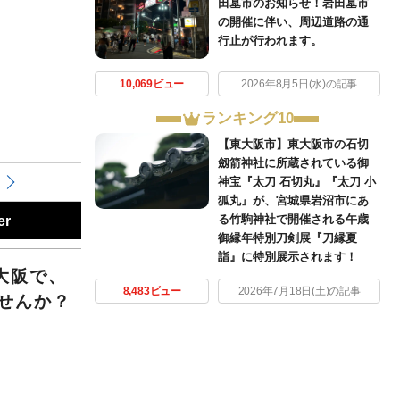
田墓市のお知らせ！岩田墓市
の開催に伴い、周辺道路の通
行止が行われます。
10,069ビュー
2026年8月5日(水)の記事
ランキング10
【東大阪市】東大阪市の石切
劔箭神社に所蔵されている御
神宝『太刀 石切丸』『太刀 小
狐丸』が、宮城県岩沼市にあ
る竹駒神社で開催される午歳
er
御縁年特別刀剣展『刀縁夏
詣』に特別展示されます！
大阪で、
8,483ビュー
2026年7月18日(土)の記事
せんか？