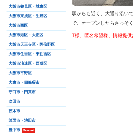
大阪市鶴見区・城東区
駅からも近く、大通り沿いで
大阪市東成区・生野区
で、オープンしたらさっそ
大阪市西区
T様、匿名希望様、情報提供
大阪市港区・大正区
大阪市天王寺区・阿倍野区
大阪市住吉区・東住吉区
大阪市浪速区・西成区
大阪市平野区
大東市・四條畷市
守口市・門真市
吹田市
茨木市
箕面市・池田市
豊中市
Re-start