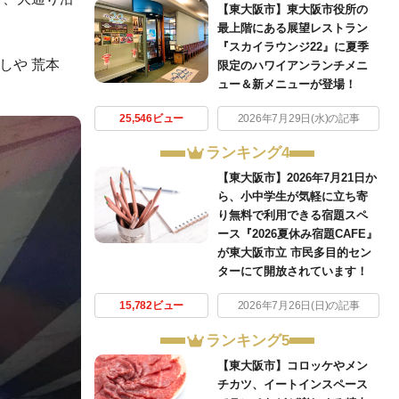
【東大阪市】東大阪市役所の
最上階にある展望レストラン
『スカイラウンジ22』に夏季
しや 荒本
限定のハワイアンランチメニ
ュー＆新メニューが登場！
25,546ビュー
2026年7月29日(水)の記事
ランキング4
【東大阪市】2026年7月21日か
ら、小中学生が気軽に立ち寄
り無料で利用できる宿題スペ
ース『2026夏休み宿題CAFE』
が東大阪市立 市民多目的セン
ターにて開放されています！
15,782ビュー
2026年7月26日(日)の記事
ランキング5
【東大阪市】コロッケやメン
チカツ、イートインスペース