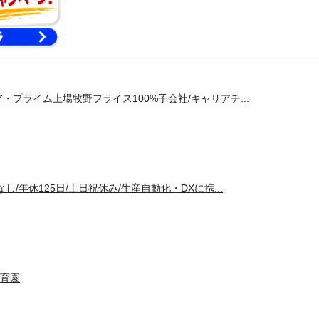
・プライム上場牧野フライス100%子会社/キャリアチ...
し/年休125日/土日祝休み/生産自動化・DXに携...
育園