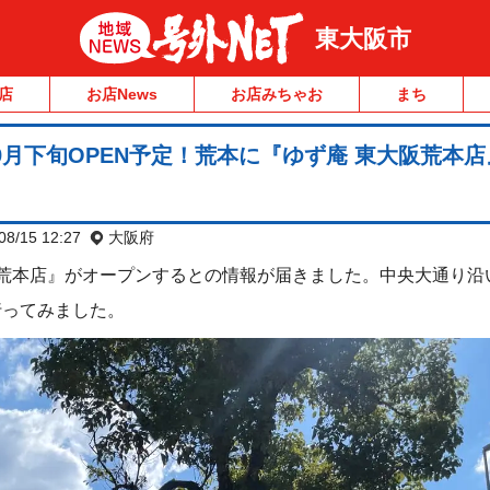
東大阪市
店
お店News
お店みちゃお
まち
年9月下旬OPEN予定！荒本に『ゆず庵 東大阪荒本
08/15 12:27
大阪府
阪荒本店』がオープンするとの情報が届きました。中央大通り沿
行ってみました。