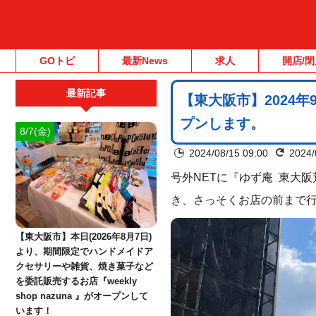
GOトピ
最新News
求人
開店/閉
最新記事
【東大阪市】2024
プンします。
8/7(金)
2024/08/15 09:00
2024/
号外NETに『ゆず庵 東大
き、さっそくお店の前まで
【東大阪市】本日(2026年8月7日)
より、期間限定でハンドメイドア
クセサリーや雑貨、焼き菓子など
を委託販売するお店『weekly
shop nazuna 』がオープンして
います！