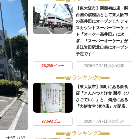
【東大阪市】関西初出店・関
西圏の旗艦店として東大阪市
の高井田にオープンしたディ
スカウントスーパーマーケッ
ト『オーケー高井田』に次
ぎ、『スーパーオーケー』が
若江岩田駅北口前にオープン
予定です！
78,289ビュー
2026年7月9日(木)の記事
ランキング2
【東大阪市】旭町にある飲食
店『とんかつと洋食 瓢亭（ひ
さごてい）』と、鴻池にある
『力餅食堂 鴻池店』が閉店。
27,692ビュー
2026年7月7日(火)の記事
ランキング3
り、大通り沿