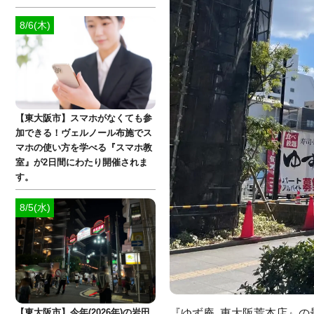
8/6(木)
【東大阪市】スマホがなくても参
加できる！ヴェルノール布施でス
マホの使い方を学べる『スマホ教
室』が2日間にわたり開催されま
す。
8/5(水)
『ゆず庵 東大阪荒本店』の
【東大阪市】今年(2026年)の岩田