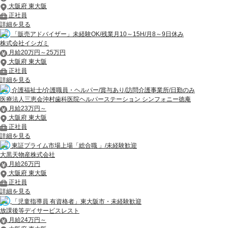
大阪府 東大阪
正社員
詳細を見る
「販売アドバイザー」未経験OK/残業月10～15H/月8～9日休み
株式会社イシガミ
月給20万円～25万円
大阪府 東大阪
正社員
詳細を見る
介護福祉士/介護職員・ヘルパー/賞与あり/訪問介護事業所/日勤のみ
医療法人三恵会沖村歯科医院ヘルパーステーション シンフォニー徳庵
月給23万円～
大阪府 東大阪
正社員
詳細を見る
東証プライム市場上場「総合職 」/未経験歓迎
大黒天物産株式会社
月給26万円
大阪府 東大阪
正社員
詳細を見る
「児童指導員 有資格者」東大阪市・未経験歓迎
放課後等デイサービスレスト
月給24万円～