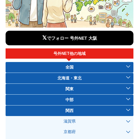
𝕏
でフォロー 号外NET 大阪
号外NET他の地域
全国
北海道・東北
関東
中部
関西
滋賀県
京都府