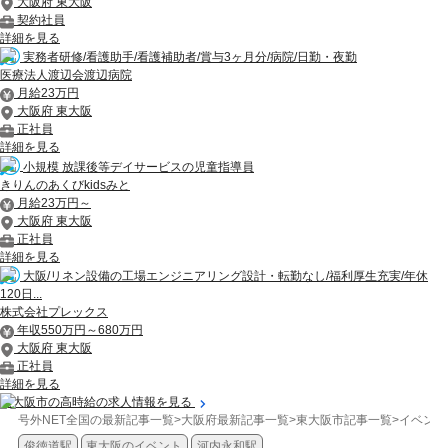
大阪府 東大阪
契約社員
詳細を見る
実務者研修/看護助手/看護補助者/賞与3ヶ月分/病院/日勤・夜勤
医療法人渡辺会渡辺病院
月給23万円
大阪府 東大阪
正社員
詳細を見る
小規模 放課後等デイサービスの児童指導員
きりんのあくびkidsみと
月給23万円～
大阪府 東大阪
正社員
詳細を見る
大阪/リネン設備の工場エンジニアリング設計・転勤なし/福利厚生充実/年休
120日...
株式会社プレックス
年収550万円～680万円
大阪府 東大阪
正社員
詳細を見る
東大阪市の高時給の求人情報を見る
号外NET全国の最新記事一覧
>
大阪府最新記事一覧
>
東大阪市記事一覧
>
イベント
俊徳道駅
東大阪のイベント
河内永和駅