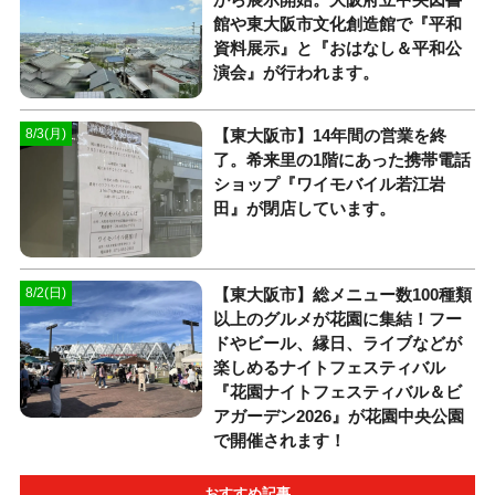
館や東大阪市文化創造館で『平和
資料展示』と『おはなし＆平和公
演会』が行われます。
【東大阪市】14年間の営業を終
8/3(月)
了。希来里の1階にあった携帯電話
ショップ『ワイモバイル若江岩
田』が閉店しています。
【東大阪市】総メニュー数100種類
8/2(日)
以上のグルメが花園に集結！フー
ドやビール、縁日、ライブなどが
楽しめるナイトフェスティバル
『花園ナイトフェスティバル＆ビ
アガーデン2026』が花園中央公園
で開催されます！
おすすめ記事