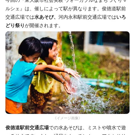
今回の『東大阪市社会実験 ウォーカブルなまちづくりマ
ルシェ』は、催しによって駅が異なります。俊徳道駅前
交通広場では
水あそび、
河内永和駅前交通広場では
いろ
どり祭り
が開催されます。
《イメージ画像》
俊徳道駅前交通広場
での水あそびは、ミストや噴水で遊