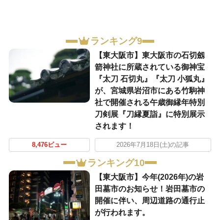
ランキング9
【東大阪市】東大阪市の石切劔
箭神社に所蔵されている御神宝
『太刀 石切丸』『太刀 小狐丸』
が、宮城県岩沼市にある竹駒神
社で開催される午歳御縁年特別
刀剣展『刀縁夏詣』に特別展示
されます！
8,476ビュー
2026年7月18日(土)の記事
ランキング10
【東大阪市】今年(2026年)の岩
田墓市のお知らせ！岩田墓市の
開催に伴い、周辺道路の通行止
が行われます。