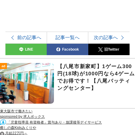
前の記事へ
記事一覧へ
次の記事へ
LINE
Facebook
旧Twitter
【八尾市新家町】1ゲーム300
ad
円(18球)が1000円なら4ゲーム
でお得です！【八尾バッティ
ングセンター】
東大阪市で働きたい
sponsored by 求人ボックス
「児童指導員 有資格者」賞与あり・放課後等デイサービス
癒しの森Kidsみくりや
月給22万円～