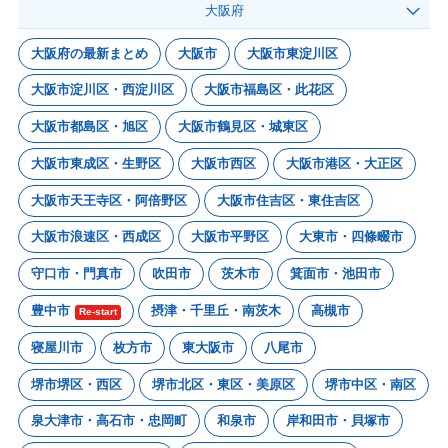
大阪府
大阪府の最新まとめ
大阪市
大阪市東淀川区
大阪市淀川区・西淀川区
大阪市福島区・此花区
大阪市都島区・旭区
大阪市鶴見区・城東区
大阪市東成区・生野区
大阪市西区
大阪市港区・大正区
大阪市天王寺区・阿倍野区
大阪市住吉区・東住吉区
大阪市浪速区・西成区
大阪市平野区
大東市・四條畷市
守口市・門真市
吹田市
茨木市
箕面市・池田市
豊中市
摂津・千里丘・南茨木
高槻市
Re-start
寝屋川市
枚方市
東大阪市
八尾市
堺市堺区・西区
堺市北区・東区・美原区
堺市中区・南区
泉大津市・高石市・忠岡町
和泉市
岸和田市・貝塚市