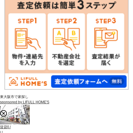
東大阪市で家探し
sponsored by LIFULL HOME'S
賃貸
[
]
/
/
/