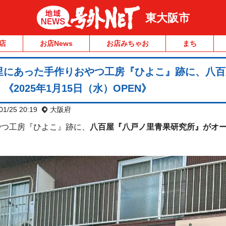
東大阪市
店
お店News
お店みちゃお
まち
里にあった手作りおやつ工房『ひよこ』跡に、八百
2025年1月15日（水）OPEN》
01/25 20:19
大阪府
やつ工房『ひよこ』跡に、
八百屋『八戸ノ里青果研究所』がオ