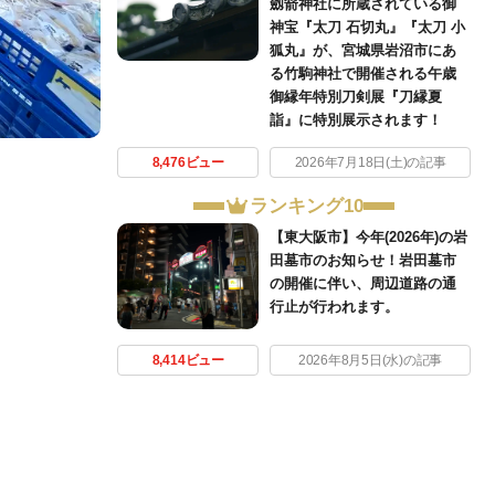
劔箭神社に所蔵されている御
神宝『太刀 石切丸』『太刀 小
狐丸』が、宮城県岩沼市にあ
る竹駒神社で開催される午歳
御縁年特別刀剣展『刀縁夏
詣』に特別展示されます！
8,476ビュー
2026年7月18日(土)の記事
ランキング10
【東大阪市】今年(2026年)の岩
田墓市のお知らせ！岩田墓市
の開催に伴い、周辺道路の通
行止が行われます。
8,414ビュー
2026年8月5日(水)の記事