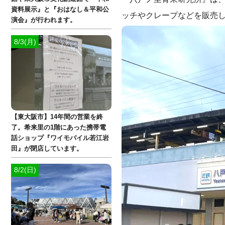
資料展示』と『おはなし＆平和公
ッチやクレープなどを販売
演会』が行われます。
8/3(月)
【東大阪市】14年間の営業を終
了。希来里の1階にあった携帯電
話ショップ『ワイモバイル若江岩
田』が閉店しています。
8/2(日)