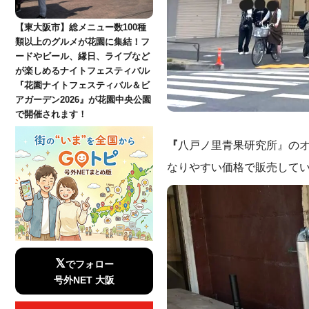
【東大阪市】総メニュー数100種
類以上のグルメが花園に集結！フ
ードやビール、縁日、ライブなど
が楽しめるナイトフェスティバル
『花園ナイトフェスティバル＆ビ
アガーデン2026』が花園中央公園
で開催されます！
『
八戸ノ里青果研究所』のオ
なりやすい価格で販売して
𝕏
でフォロー
号外NET 大阪