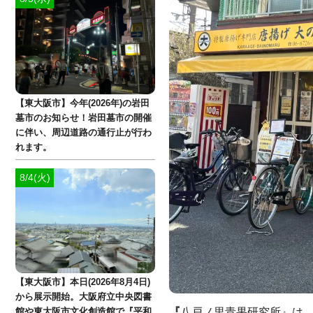
【東大阪市】今年(2026年)の岩田
墓市のお知らせ！岩田墓市の開催
に伴い、周辺道路の通行止が行わ
れます。
8/4(火)
【東大阪市】本日(2026年8月4日)
から展示開始。大阪府立中央図書
『
八戸ノ里青果研究所』は
館や東大阪市文化創造館で『平和