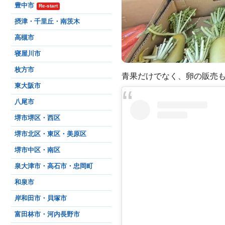
豊中市
Re-start
摂津・千里丘・南茨木
高槻市
寝屋川市
枚方市
青果だけでなく、卵の販売
東大阪市
八尾市
堺市堺区・西区
堺市北区・東区・美原区
堺市中区・南区
泉大津市・高石市・忠岡町
和泉市
岸和田市・貝塚市
富田林市・河内長野市