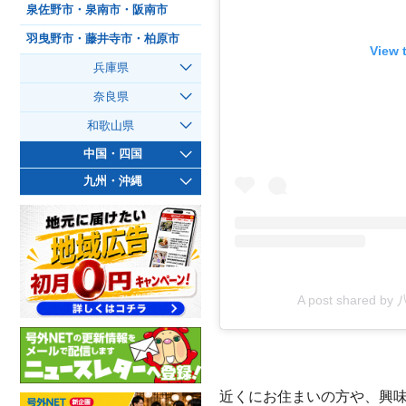
泉佐野市・泉南市・阪南市
羽曳野市・藤井寺市・柏原市
View 
兵庫県
奈良県
和歌山県
中国・四国
九州・沖縄
A post shared 
近くにお住まいの方や、興