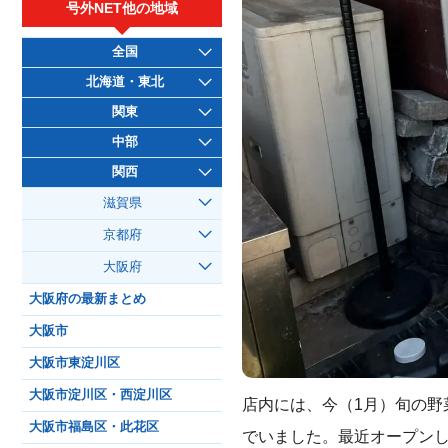
号外NET他の地域
全国
北海道・東北
関東
中部
関西
滋賀県
京都府
大阪府
大阪府の最新まとめ
大阪市
大阪市東淀川区
大阪市淀川区・西淀川区
店内には、今（1月）旬の
大阪市福島区・此花区
でいました。最近オープン