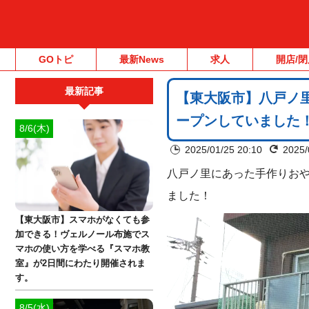
GOトピ
最新News
求人
開店/閉
最新記事
【東大阪市】八戸ノ
ープンしていました！《
8/6(木)
2025/01/25 20:10
2025/
八戸ノ里にあった手作りお
ました！
【東大阪市】スマホがなくても参
加できる！ヴェルノール布施でス
マホの使い方を学べる『スマホ教
室』が2日間にわたり開催されま
す。
8/5(水)