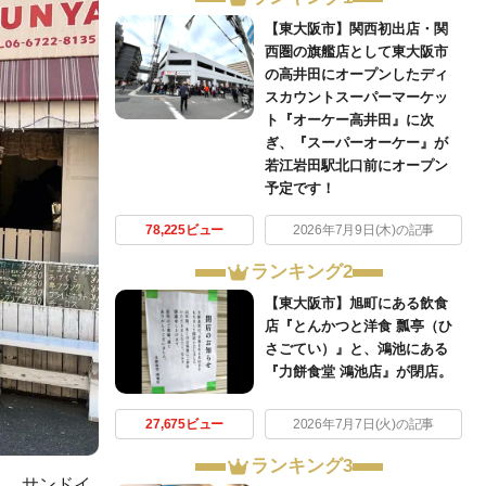
【東大阪市】関西初出店・関
西圏の旗艦店として東大阪市
の高井田にオープンしたディ
スカウントスーパーマーケッ
ト『オーケー高井田』に次
ぎ、『スーパーオーケー』が
若江岩田駅北口前にオープン
予定です！
78,225ビュー
2026年7月9日(木)の記事
ランキング2
【東大阪市】旭町にある飲食
店『とんかつと洋食 瓢亭（ひ
さごてい）』と、鴻池にある
『力餅食堂 鴻池店』が閉店。
27,675ビュー
2026年7月7日(火)の記事
ランキング3
り、サンドイ