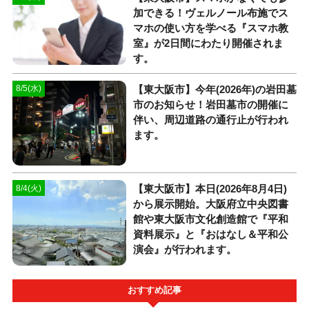
加できる！ヴェルノール布施でス
マホの使い方を学べる『スマホ教
室』が2日間にわたり開催されま
す。
【東大阪市】今年(2026年)の岩田墓
8/5(水)
市のお知らせ！岩田墓市の開催に
伴い、周辺道路の通行止が行われ
ます。
【東大阪市】本日(2026年8月4日)
8/4(火)
から展示開始。大阪府立中央図書
館や東大阪市文化創造館で『平和
資料展示』と『おはなし＆平和公
演会』が行われます。
おすすめ記事