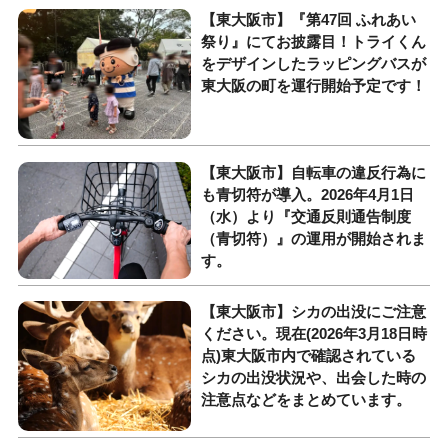
【東大阪市】『第47回 ふれあい
祭り』にてお披露目！トライくん
をデザインしたラッピングバスが
東大阪の町を運行開始予定です！
【東大阪市】自転車の違反行為に
も青切符が導入。2026年4月1日
（水）より『交通反則通告制度
（青切符）』の運用が開始されま
す。
【東大阪市】シカの出没にご注意
ください。現在(2026年3月18日時
点)東大阪市内で確認されている
シカの出没状況や、出会した時の
注意点などをまとめています。