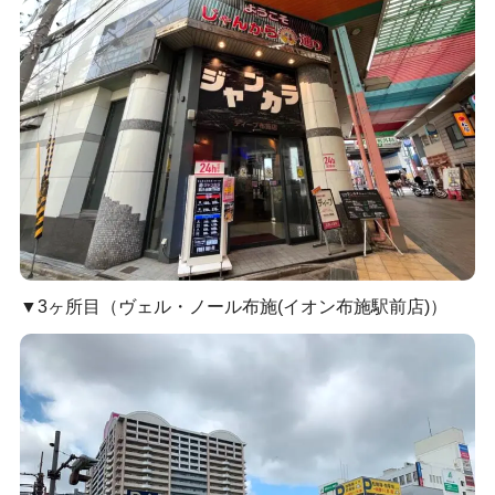
▼3ヶ所目（ヴェル・ノール布施(イオン布施駅前店)）