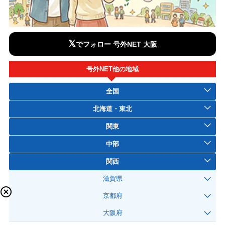
𝕏
でフォロー 号外NET 大阪
号外NET他の地域
全国
北海道・東北
関東
中部
関西
滋賀県
京都府
大阪府