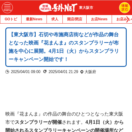
東大阪市
GOトピ
最新News
求人
開店/閉店
お店News
お店みち
【東大阪市】石切や布施商店街などが作品の舞台
となった映画『花まんま』のスタンプラリーが布
施を中心に展開。4月1日（火）からスタンプラリ
ーキャンペーン開始です！
2025/04/01 09:00
2025/04/01 21:29
大阪府
映画『花まんま』の作品の舞台のひとつとなった東大阪
市で
スタンプラリーが開催
されます。
4月1日（火）から
開始されるスタンプラリーキャンペーンの開催場所など