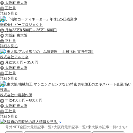
大阪府 東大阪
正社員
詳細を見る
「治験コーディネーター」年休125日残業少
株式会社ピープロジェクト
月給23万8,500円～26万1,600円
大阪府 東大阪
正社員
詳細を見る
東大阪/アルミ製品の「品質管理」 土日祝休 賞与年2回
株式会社アルミネ
月給30万円～35万円
大阪府 東大阪
正社員
詳細を見る
東大阪/機械加工 マシニングセンタなど/精密切削加工のエキスパート企業/高い
技術...
株式会社中農製作所
年収450万円～600万円
大阪府 東大阪
正社員
詳細を見る
東大阪市の高時給の求人情報を見る
号外NET全国の最新記事一覧
>
大阪府最新記事一覧
>
東大阪市記事一覧
>
まち
>
【