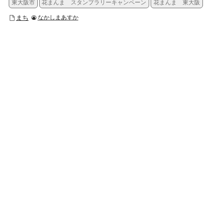
東大阪市
花まんま スタンプラリーキャンペーン
花まんま 東大阪
まち
なかしまあすか