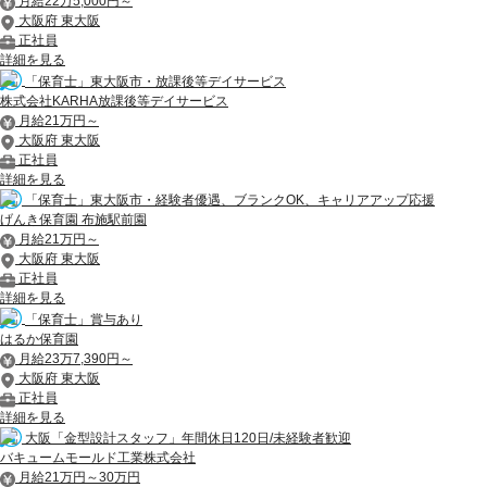
月給22万5,000円～
大阪府 東大阪
正社員
詳細を見る
「保育士」東大阪市・放課後等デイサービス
株式会社KARHA放課後等デイサービス
月給21万円～
大阪府 東大阪
正社員
詳細を見る
「保育士」東大阪市・経験者優遇、ブランクOK、キャリアアップ応援
げんき保育園 布施駅前園
月給21万円～
大阪府 東大阪
正社員
詳細を見る
「保育士」賞与あり
はるか保育園
月給23万7,390円～
大阪府 東大阪
正社員
詳細を見る
大阪「金型設計スタッフ」年間休日120日/未経験者歓迎
バキュームモールド工業株式会社
月給21万円～30万円