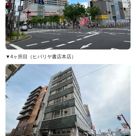
▼4ヶ所目（ヒバリヤ書店本店）