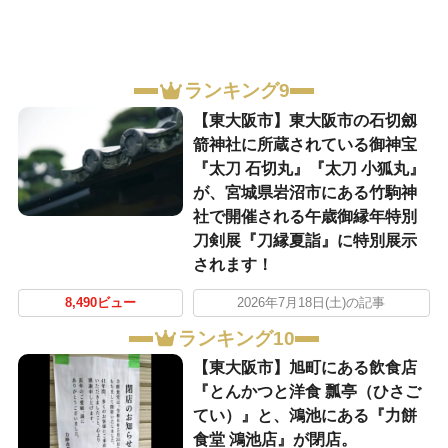
ランキング9
【東大阪市】東大阪市の石切劔
箭神社に所蔵されている御神宝
『太刀 石切丸』『太刀 小狐丸』
が、宮城県岩沼市にある竹駒神
社で開催される午歳御縁年特別
刀剣展『刀縁夏詣』に特別展示
されます！
8,490ビュー
2026年7月18日(土)の記事
ランキング10
【東大阪市】旭町にある飲食店
『とんかつと洋食 瓢亭（ひさご
てい）』と、鴻池にある『力餅
食堂 鴻池店』が閉店。