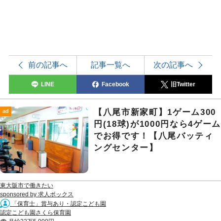
前の記事へ
記事一覧へ
次の記事へ
LINE
Facebook
旧Twitter
【八尾市新家町】1ゲーム300
ad
円(18球)が1000円なら4ゲーム
でお得です！【八尾バッティ
ングセンター】
東大阪市で働きたい
sponsored by 求人ボックス
「保育士」賞与あり・認定こども園
認定こども園さくら保育園