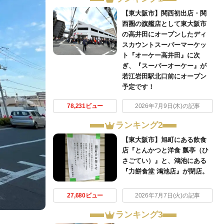
【東大阪市】関西初出店・関
西圏の旗艦店として東大阪市
の高井田にオープンしたディ
スカウントスーパーマーケッ
ト『オーケー高井田』に次
ぎ、『スーパーオーケー』が
若江岩田駅北口前にオープン
予定です！
78,231ビュー
2026年7月9日(木)の記事
ランキング2
【東大阪市】旭町にある飲食
店『とんかつと洋食 瓢亭（ひ
さごてい）』と、鴻池にある
『力餅食堂 鴻池店』が閉店。
27,680ビュー
2026年7月7日(火)の記事
ランキング3
。