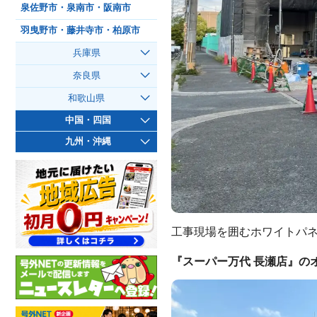
泉佐野市・泉南市・阪南市
羽曳野市・藤井寺市・柏原市
兵庫県
奈良県
和歌山県
中国・四国
九州・沖縄
工事現場を囲むホワイトパネ
『スーパー万代 長瀬店』の