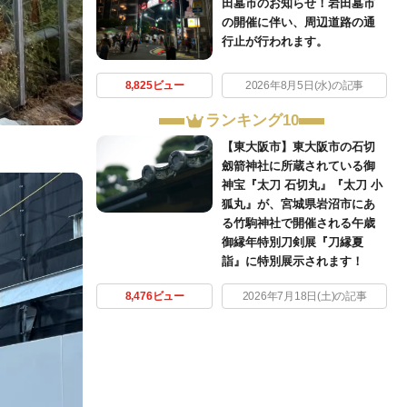
田墓市のお知らせ！岩田墓市
の開催に伴い、周辺道路の通
行止が行われます。
8,825ビュー
2026年8月5日(水)の記事
ランキング10
【東大阪市】東大阪市の石切
劔箭神社に所蔵されている御
神宝『太刀 石切丸』『太刀 小
狐丸』が、宮城県岩沼市にあ
る竹駒神社で開催される午歳
御縁年特別刀剣展『刀縁夏
詣』に特別展示されます！
8,476ビュー
2026年7月18日(土)の記事