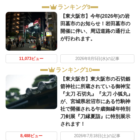
ランキング9
【東大阪市】今年(2026年)の岩
田墓市のお知らせ！岩田墓市の
開催に伴い、周辺道路の通行止
が行われます。
11,073ビュー
2026年8月5日(水)の記事
ランキング10
【東大阪市】東大阪市の石切劔
箭神社に所蔵されている御神宝
『太刀 石切丸』『太刀 小狐丸』
が、宮城県岩沼市にある竹駒神
社で開催される午歳御縁年特別
刀剣展『刀縁夏詣』に特別展示
されます！
8,488ビュー
2026年7月18日(土)の記事