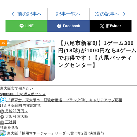
前の記事へ
記事一覧へ
次の記事へ
LINE
Facebook
旧Twitter
【八尾市新家町】1ゲーム300
ad
円(18球)が1000円なら4ゲーム
でお得です！【八尾バッティ
ングセンター】
東大阪市で働きたい
sponsored by 求人ボックス
「保育士」東大阪市・経験者優遇、ブランクOK、キャリアアップ応援
げんき保育園 布施駅前園
月給21万円～
大阪府 東大阪
正社員
詳細を見る
東大阪「採用マネージャー」リーダー/賞与年2回+決算賞与