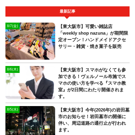
最新記事
【東大阪市】可愛い雑誌店
8/7(金)
「weekly shop nazuna」が期間限
定オープン！ハンドメイドアクセ
サリー・雑貨・焼き菓子を販売
【東大阪市】スマホがなくても参
8/6(木)
加できる！ヴェルノール布施でス
マホの使い方を学べる『スマホ教
室』が2日間にわたり開催されま
す。
【東大阪市】今年(2026年)の岩田墓
8/5(水)
市のお知らせ！岩田墓市の開催に
伴い、周辺道路の通行止が行われ
ます。