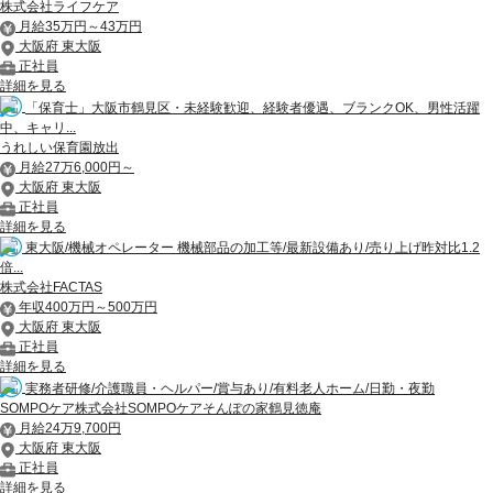
株式会社ライフケア
月給35万円～43万円
大阪府 東大阪
正社員
詳細を見る
「保育士」大阪市鶴見区・未経験歓迎、経験者優遇、ブランクOK、男性活躍
中、キャリ...
うれしい保育園放出
月給27万6,000円～
大阪府 東大阪
正社員
詳細を見る
東大阪/機械オペレーター 機械部品の加工等/最新設備あり/売り上げ昨対比1.2
倍...
株式会社FACTAS
年収400万円～500万円
大阪府 東大阪
正社員
詳細を見る
実務者研修/介護職員・ヘルパー/賞与あり/有料老人ホーム/日勤・夜勤
SOMPOケア株式会社SOMPOケアそんぽの家鶴見徳庵
月給24万9,700円
大阪府 東大阪
正社員
詳細を見る