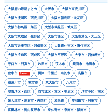
大阪府の最新まとめ
大阪市
大阪市東淀川区
大阪市淀川区・西淀川区
大阪市福島区・此花区
大阪市都島区・旭区
大阪市鶴見区・城東区
大阪市東成区・生野区
大阪市西区
大阪市港区・大正区
大阪市天王寺区・阿倍野区
大阪市住吉区・東住吉区
大阪市浪速区・西成区
大阪市平野区
大東市・四條畷市
守口市・門真市
吹田市
茨木市
箕面市・池田市
豊中市
摂津・千里丘・南茨木
高槻市
Re-start
寝屋川市
枚方市
東大阪市
八尾市
堺市堺区・西区
堺市北区・東区・美原区
堺市中区・南区
泉大津市・高石市・忠岡町
和泉市
岸和田市・貝塚市
富田林市・河内長野市
泉佐野市・泉南市・阪南市