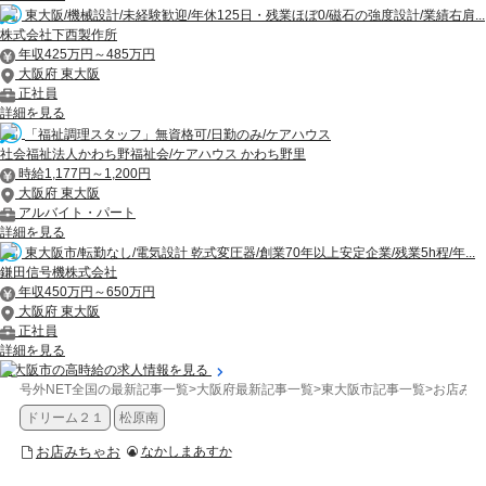
東大阪/機械設計/未経験歓迎/年休125日・残業ほぼ0/磁石の強度設計/業績右肩...
株式会社下西製作所
年収425万円～485万円
大阪府 東大阪
正社員
詳細を見る
「福祉調理スタッフ」無資格可/日勤のみ/ケアハウス
社会福祉法人かわち野福祉会/ケアハウス かわち野里
時給1,177円～1,200円
大阪府 東大阪
アルバイト・パート
詳細を見る
東大阪市/転勤なし/電気設計 乾式変圧器/創業70年以上安定企業/残業5h程/年...
鎌田信号機株式会社
年収450万円～650万円
大阪府 東大阪
正社員
詳細を見る
東大阪市の高時給の求人情報を見る
号外NET全国の最新記事一覧
>
大阪府最新記事一覧
>
東大阪市記事一覧
>
お店みち
ドリーム２１
松原南
お店みちゃお
なかしまあすか