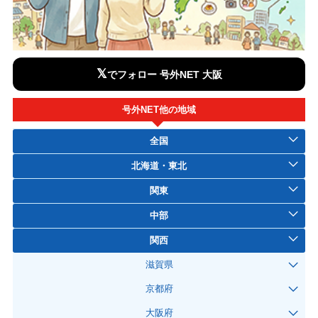
𝕏
でフォロー 号外NET 大阪
号外NET他の地域
全国
北海道・東北
関東
中部
関西
滋賀県
京都府
大阪府