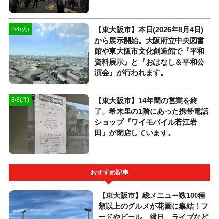
【東大阪市】本日(2026年8月4日)
8/4(火)
から展示開始。大阪府立中央図書
館や東大阪市文化創造館で『平和
資料展示』と『おはなし＆平和公
演会』が行われます。
【東大阪市】14年間の営業を終
8/3(月)
了。希来里の1階にあった携帯電話
ショップ『ワイモバイル若江岩
田』が閉店しています。
おすすめ記事
【東大阪市】総メニュー数100種
類以上のグルメが花園に集結！フ
ードやビール、縁日、ライブなど