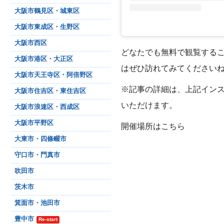
大阪市鶴見区・城東区
大阪市東成区・生野区
大阪市西区
どなたでも無料で観覧する
大阪市港区・大正区
はぜひ訪れてみてください
大阪市天王寺区・阿倍野区
※記事の詳細は、上記イン
大阪市住吉区・東住吉区
いただけます。
大阪市浪速区・西成区
大阪市平野区
開催場所はこちら
大東市・四條畷市
守口市・門真市
吹田市
茨木市
箕面市・池田市
豊中市
Re-start