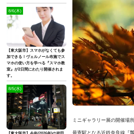
8/6(木)
【東大阪市】スマホがなくても参
加できる！ヴェルノール布施でス
マホの使い方を学べる『スマホ教
室』が2日間にわたり開催されま
す。
8/5(水)
ミニギャラリー展の開催場所
最寄駅となる近鉄奈良線『瓢
【東大阪市】今年(2026年)の岩田