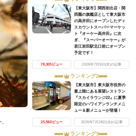
【東大阪市】関西初出店・関
西圏の旗艦店として東大阪市
の高井田にオープンしたディ
スカウントスーパーマーケッ
ト『オーケー高井田』に次
ぎ、『スーパーオーケー』が
若江岩田駅北口前にオープン
予定です！
78,305ビュー
2026年7月9日(木)の記事
ランキング2
【東大阪市】東大阪市役所の
最上階にある展望レストラン
『スカイラウンジ22』に夏季
限定のハワイアンランチメニ
ュー＆新メニューが登場！
ー。
25,560ビュー
2026年7月29日(水)の記事
ランキング3