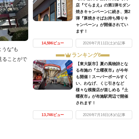
店『てらまえ』の第1弾モダン
焼きキャンペーンに続き、第2
弾『豚焼きそばお持ち帰りキ
ャンペーン』が開催されてい
ます！
14,596ビュー
2026年7月11日(土)の記事
うな“も
ランキング6
見ることがで
【東大阪市】夏の風物詩とな
る布施の『土曜夜市』が今年
も開催！スーパーボールすく
い、わなげ、くじ引きなど
様々な模擬店が楽しめる『土
曜夜市』が布施駅周辺で開催
されます！
13,746ビュー
2026年7月16日(木)の記事