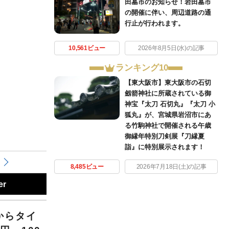
田墓市のお知らせ！岩田墓市
の開催に伴い、周辺道路の通
行止が行われます。
10,561ビュー
2026年8月5日(水)の記事
ランキング10
【東大阪市】東大阪市の石切
劔箭神社に所蔵されている御
神宝『太刀 石切丸』『太刀 小
狐丸』が、宮城県岩沼市にあ
る竹駒神社で開催される午歳
御縁年特別刀剣展『刀縁夏
詣』に特別展示されます！
8,485ビュー
2026年7月18日(土)の記事
er
からタイ