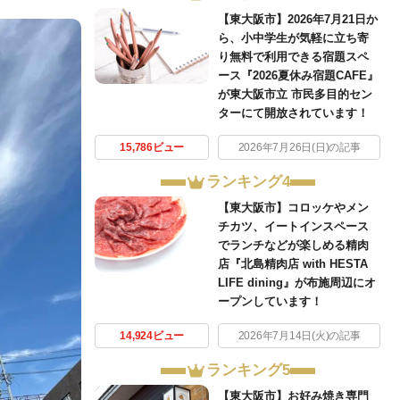
【東大阪市】2026年7月21日か
ら、小中学生が気軽に立ち寄
り無料で利用できる宿題スペ
ース『2026夏休み宿題CAFE』
が東大阪市立 市民多目的セン
ターにて開放されています！
15,786ビュー
2026年7月26日(日)の記事
ランキング4
【東大阪市】コロッケやメン
チカツ、イートインスペース
でランチなどが楽しめる精肉
店『北島精肉店 with HESTA
LIFE dining』が布施周辺にオ
ープンしています！
14,924ビュー
2026年7月14日(火)の記事
ランキング5
【東大阪市】お好み焼き専門