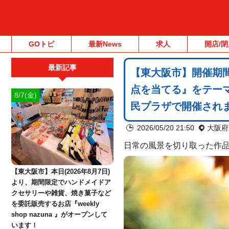
GOトピ
最新News
求人
開店/閉
最新記事
【東大阪市】開催期間
点を当てる』をテー
8/7(金)
民プラザで開催され
2026/05/20 21:50
大阪府
日常の風景を切り取った作
【東大阪市】本日(2026年8月7日)
より、期間限定でハンドメイドア
クセサリーや雑貨、焼き菓子など
を委託販売するお店『weekly
shop nazuna 』がオープンして
います！