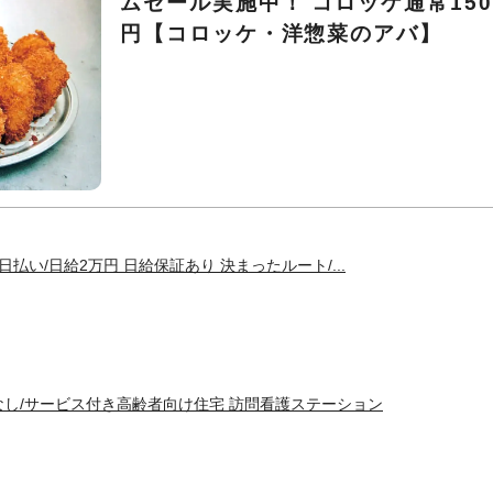
ムセール実施中！ コロッケ通常150
円【コロッケ・洋惣菜のアバ】
日払い/日給2万円 日給保証あり 決まったルート/...
なし/サービス付き高齢者向け住宅 訪問看護ステーション