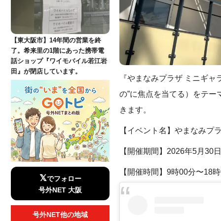
【東大阪市】14年間の営業を終
了。希来里の1階にあった携帯電
話ショップ『ワイモバイル若江岩
田』が閉店しています。
『やまなみプラザ ミニギャ
の”に焦点を当てる）をテー
きます。
【イベント名】やまなみプラ
【開催期間】2026年5月30
【開催時間】9時00分〜18
𝕏
でフォロー
号外NET 大阪
号外NET他の地域