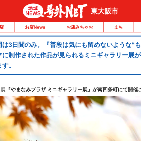
東大阪市
店
お店News
お店みちゃお
まち
は3日間のみ。『普段は気にも留めないような“も
マに制作された作品が見られるミニギャラリー展が
ます。
品展
『やまなみプラザ ミニギャラリー展』が南四条町にて開催