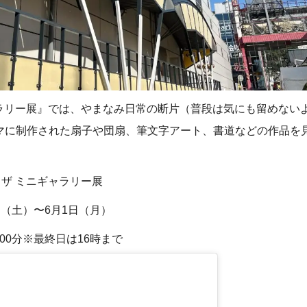
ラリー展』では、やまなみ日常の断片（普段は気にも留めないよ
マに制作された扇子や団扇、筆文字アート、書道などの作品を
ザ ミニギャラリー展
日（土）〜6月1日（月）
時00分※最終日は16時まで