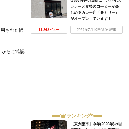
徒歩7分程の場所に、スパイス
カレーと食後のコーヒーが楽
しめるカレー店『裏カリー』
がオープンしています！
利用された際
11,842ビュー
2026年7月10日(金)の記事
』
からご確認
ランキング9
【東大阪市】今年(2026年)の岩