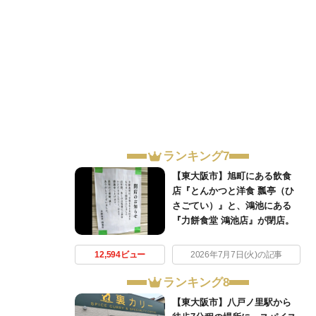
ランキング7
【東大阪市】旭町にある飲食
店『とんかつと洋食 瓢亭（ひ
さごてい）』と、鴻池にある
『力餅食堂 鴻池店』が閉店。
12,594ビュー
2026年7月7日(火)の記事
ランキング8
【東大阪市】八戸ノ里駅から