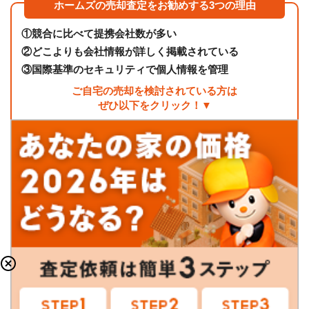
ホームズの売却査定をお勧めする3つの理由
①
競合に比べて提携会社数が多い
②
どこよりも会社情報が詳しく掲載されている
③
国際基準のセキュリティで個人情報を管理
ご自宅の売却を検討されている方は
ぜひ以下をクリック！▼