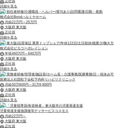
正社員
詳細を見る
初任者研修/介護職員・ヘルパー/賞与あり/訪問看護/日勤・夜勤
株式会社Bondハルミヤホーム
月給22万円～25万円
大阪府 東大阪
正社員
詳細を見る
東大阪/品質保証 業界トップシェア/年休122日/土日祝休/残業少/働き方
株式会社ピカコーポレイション
年収460万円～640万円
大阪府 東大阪
正社員
詳細を見る
実務者研修/管理者/施設長/ホーム長・介護事務/医療事務/日・祝休み可
医療法人社団松下会松下内科リハビリクリニック
月給30万600円～31万6,800円
大阪府 東大阪
正社員
詳細を見る
「児童指導員/有資格者」東大阪市の児童発達支援
児童発達支援放課後等ディサービスコスモス
月給22万円～
大阪府 東大阪
正社員