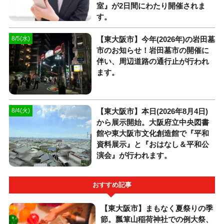
室』が2日間にわたり開催されま
す。
【東大阪市】今年(2026年)の岩田墓
8/5(水)
市のお知らせ！岩田墓市の開催に
伴い、周辺道路の通行止が行われ
ます。
【東大阪市】本日(2026年8月4日)
8/4(火)
から展示開始。大阪府立中央図書
館や東大阪市文化創造館で『平和
資料展示』と『おはなし＆平和公
演会』が行われます。
おすすめ記事
【東大阪市】まもなく夏祭りの季
節。瓢箪山稲荷神社での例大祭、