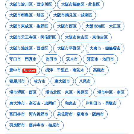
大阪市淀川区・西淀川区
大阪市福島区・此花区
大阪市都島区・旭区
大阪市鶴見区・城東区
大阪市東成区・生野区
大阪市西区
大阪市港区・大正区
大阪市天王寺区・阿倍野区
大阪市住吉区・東住吉区
大阪市浪速区・西成区
大阪市平野区
大東市・四條畷市
守口市・門真市
吹田市
茨木市
箕面市・池田市
豊中市
摂津・千里丘・南茨木
高槻市
Re-start
寝屋川市
枚方市
東大阪市
八尾市
堺市堺区・西区
堺市北区・東区・美原区
堺市中区・南区
泉大津市・高石市・忠岡町
和泉市
岸和田市・貝塚市
富田林市・河内長野市
泉佐野市・泉南市・阪南市
羽曳野市・藤井寺市・柏原市