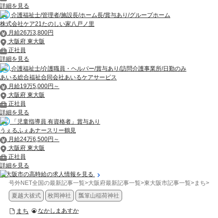
詳細を見る
介護福祉士/管理者/施設長/ホーム長/賞与あり/グループホーム
株式会社ケア21たのしい家八戸ノ里
月給26万3,800円
大阪府 東大阪
正社員
詳細を見る
介護福祉士/介護職員・ヘルパー/賞与あり/訪問介護事業所/日勤のみ
あいる総合福祉合同会社あいるケアサービス
月給19万5,000円～
大阪府 東大阪
正社員
詳細を見る
「児童指導員 有資格者」賞与あり
うぇるふぇあナースリー鶴見
月給24万6,500円～
大阪府 東大阪
正社員
詳細を見る
東大阪市の高時給の求人情報を見る
号外NET全国の最新記事一覧
>
大阪府最新記事一覧
>
東大阪市記事一覧
>
まち
>
【
夏越大祓式
枚岡神社
瓢箪山稲荷神社
まち
なかしまあすか