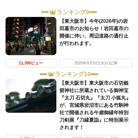
ランキング9
【東大阪市】今年(2026年)の岩
田墓市のお知らせ！岩田墓市の
開催に伴い、周辺道路の通行止
が行われます。
11,300ビュー
2026年8月5日(水)の記事
ランキング10
【東大阪市】東大阪市の石切劔
箭神社に所蔵されている御神宝
『太刀 石切丸』『太刀 小狐丸』
が、宮城県岩沼市にある竹駒神
社で開催される午歳御縁年特別
刀剣展『刀縁夏詣』に特別展示
されます！