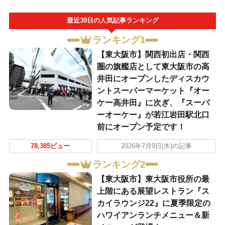
最近30日の人気記事ランキング
ランキング1
【東大阪市】関西初出店・関西
圏の旗艦店として東大阪市の高
井田にオープンしたディスカウ
ントスーパーマーケット『オー
ケー高井田』に次ぎ、『スーパ
ーオーケー』が若江岩田駅北口
前にオープン予定です！
78,385ビュー
2026年7月9日(木)の記事
ランキング2
【東大阪市】東大阪市役所の最
上階にある展望レストラン『ス
カイラウンジ22』に夏季限定の
ハワイアンランチメニュー＆新