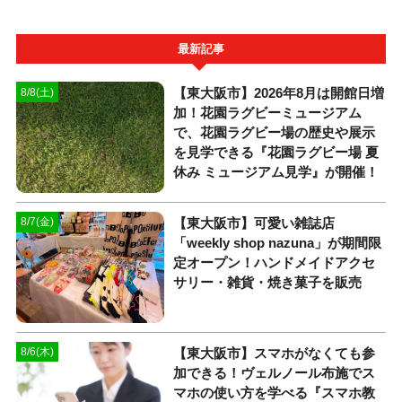
最新記事
【東大阪市】2026年8月は開館日増
8/8(土)
加！花園ラグビーミュージアム
で、花園ラグビー場の歴史や展示
を見学できる『花園ラグビー場 夏
休み ミュージアム見学』が開催！
【東大阪市】可愛い雑誌店
8/7(金)
「weekly shop nazuna」が期間限
定オープン！ハンドメイドアクセ
サリー・雑貨・焼き菓子を販売
【東大阪市】スマホがなくても参
8/6(木)
加できる！ヴェルノール布施でス
マホの使い方を学べる『スマホ教