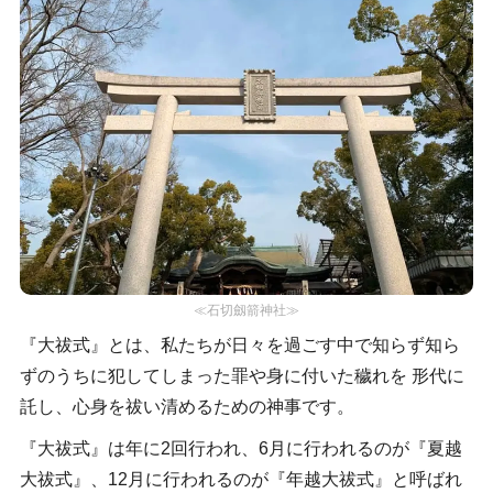
≪石切劔箭神社≫
『大祓式』とは、私たちが日々を過ごす中で知らず知ら
ずのうちに犯してしまった罪や身に付いた穢れを 形代に
託し、心身を祓い清めるための神事です。
『大祓式』は年に2回行われ、6月に行われるのが『夏越
大祓式』、12月に行われるのが『年越大祓式』と呼ばれ