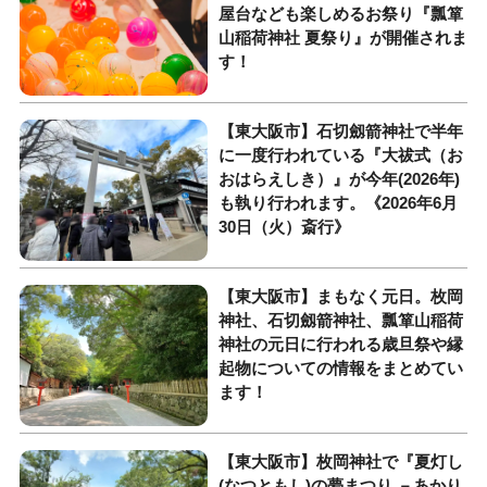
屋台なども楽しめるお祭り『瓢箪
山稲荷神社 夏祭り』が開催されま
す！
【東大阪市】石切劔箭神社で半年
に一度行われている『大祓式（お
おはらえしき）』が今年(2026年)
も執り行われます。《2026年6月
30日（火）斎行》
【東大阪市】まもなく元日。枚岡
神社、石切劔箭神社、瓢箪山稲荷
神社の元日に行われる歳旦祭や縁
起物についての情報をまとめてい
ます！
【東大阪市】枚岡神社で『夏灯し
(なつともし)の夢まつり －あかり