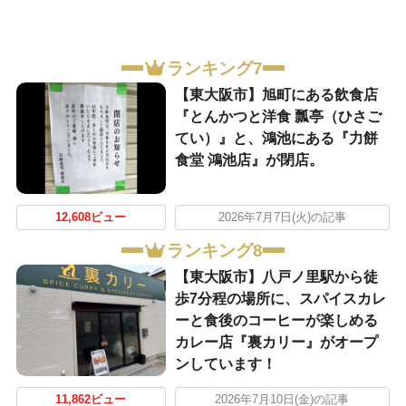
ランキング7
【東大阪市】旭町にある飲食店
『とんかつと洋食 瓢亭（ひさご
てい）』と、鴻池にある『力餅
食堂 鴻池店』が閉店。
12,608ビュー
2026年7月7日(火)の記事
ランキング8
【東大阪市】八戸ノ里駅から徒
歩7分程の場所に、スパイスカレ
ーと食後のコーヒーが楽しめる
カレー店『裏カリー』がオープ
ンしています！
11,862ビュー
2026年7月10日(金)の記事