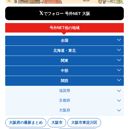
𝕏
でフォロー 号外NET 大阪
号外NET他の地域
全国
北海道・東北
関東
中部
関西
滋賀県
京都府
大阪府
大阪府の最新まとめ
大阪市
大阪市東淀川区