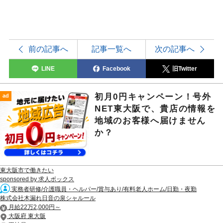
前の記事へ
記事一覧へ
次の記事へ
LINE
Facebook
旧Twitter
初月0円キャンペーン！号外
ad
NET東大阪で、貴店の情報を
地域のお客様へ届けません
か？
東大阪市で働きたい
sponsored by 求人ボックス
実務者研修/介護職員・ヘルパー/賞与あり/有料老人ホーム/日勤・夜勤
株式会社木漏れ日音の泉シャルール
月給22万2,000円～
大阪府 東大阪