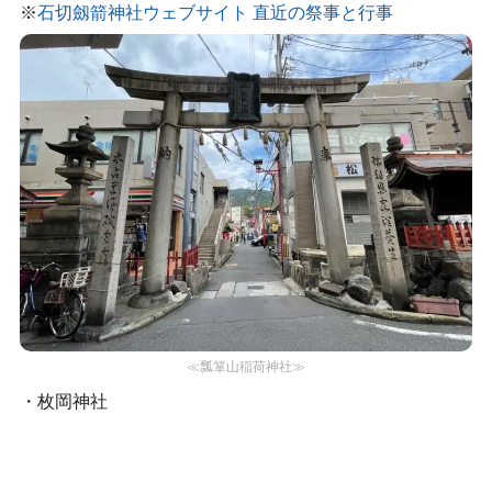
※
石切劔箭神社ウェブサイト 直近の祭事と行事
≪瓢箪山稲荷神社≫
・枚岡神社