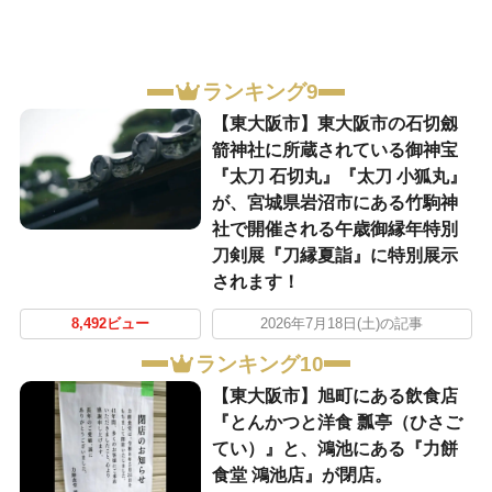
ランキング9
【東大阪市】東大阪市の石切劔
箭神社に所蔵されている御神宝
『太刀 石切丸』『太刀 小狐丸』
が、宮城県岩沼市にある竹駒神
社で開催される午歳御縁年特別
刀剣展『刀縁夏詣』に特別展示
されます！
8,492ビュー
2026年7月18日(土)の記事
ランキング10
【東大阪市】旭町にある飲食店
『とんかつと洋食 瓢亭（ひさご
てい）』と、鴻池にある『力餅
食堂 鴻池店』が閉店。