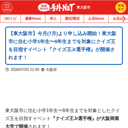
東大阪市
GOトピ
最新News
求人
開店/閉店
お店News
お店みち
【東大阪市】今月(7月)より申し込み開始！東大阪
市に住む小学1年生〜6年生までを対象にクイズ王
を目指すイベント『クイズ王Jr選手権』が開催さ
れます！
2026/07/03 21:50
大阪府
東大阪市に住む小学1年生〜6年生までを対象としたクイ
ズ王を目指すイベント
『クイズ王Jr選手権』が大阪商業
大学で開催
されます！