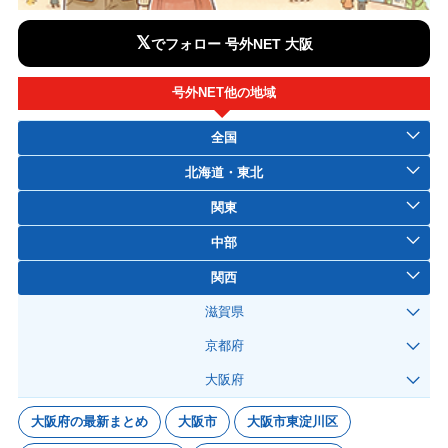
𝕏
でフォロー 号外NET 大阪
号外NET他の地域
全国
北海道・東北
関東
中部
関西
滋賀県
京都府
大阪府
大阪府の最新まとめ
大阪市
大阪市東淀川区