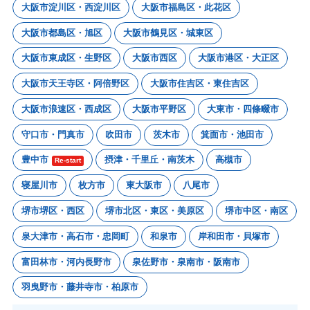
大阪市淀川区・西淀川区
大阪市福島区・此花区
大阪市都島区・旭区
大阪市鶴見区・城東区
大阪市東成区・生野区
大阪市西区
大阪市港区・大正区
大阪市天王寺区・阿倍野区
大阪市住吉区・東住吉区
大阪市浪速区・西成区
大阪市平野区
大東市・四條畷市
守口市・門真市
吹田市
茨木市
箕面市・池田市
豊中市
摂津・千里丘・南茨木
高槻市
Re-start
寝屋川市
枚方市
東大阪市
八尾市
堺市堺区・西区
堺市北区・東区・美原区
堺市中区・南区
泉大津市・高石市・忠岡町
和泉市
岸和田市・貝塚市
富田林市・河内長野市
泉佐野市・泉南市・阪南市
羽曳野市・藤井寺市・柏原市