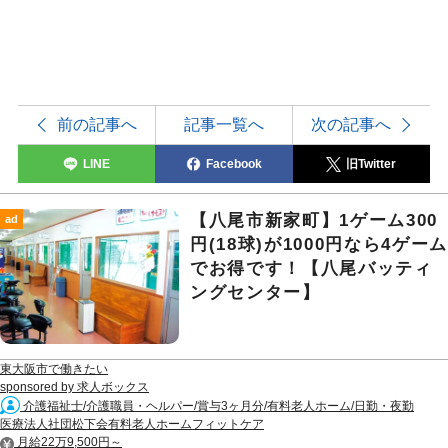
前の記事へ
記事一覧へ
次の記事へ
LINE
Facebook
旧Twitter
【八尾市新家町】1ゲーム300
ad
円(18球)が1000円なら4ゲーム
でお得です！【八尾バッティ
ングセンター】
東大阪市で働きたい
sponsored by 求人ボックス
介護福祉士/介護職員・ヘルパー/賞与3ヶ月分/有料老人ホーム/日勤・夜勤
医療法人社団松下会有料老人ホームフィットケア
月給22万9,500円～