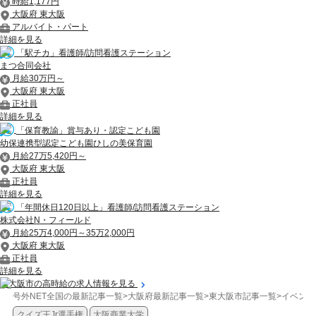
時給1,177円
大阪府 東大阪
アルバイト・パート
詳細を見る
「駅チカ」看護師/訪問看護ステーション
まつ合同会社
月給30万円～
大阪府 東大阪
正社員
詳細を見る
「保育教諭」賞与あり・認定こども園
幼保連携型認定こども園ひしの美保育園
月給27万5,420円～
大阪府 東大阪
正社員
詳細を見る
「年間休日120日以上」看護師/訪問看護ステーション
株式会社N・フィールド
月給25万4,000円～35万2,000円
大阪府 東大阪
正社員
詳細を見る
東大阪市の高時給の求人情報を見る
号外NET全国の最新記事一覧
>
大阪府最新記事一覧
>
東大阪市記事一覧
>
イベント
クイズ王Jr選手権
大阪商業大学