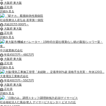
大阪府 東大阪
正社員
詳細を見る
「駅チカ」看護師/急性期病院
社会医療法人若弘会 若草第一病院
月給20万5,000円～
大阪府 東大阪
正社員
詳細を見る
東大阪市/機械オペレーター・15時45分退社/夜勤なし/鉄の製造/シャワー室・
食...
中川産業株式会社
年収450万円～480万円
大阪府 東大阪
正社員
詳細を見る
大阪/電気工事施工管理「未経験 」 定着率90%超 資格手当充実・ 年休120日...
大進電設工業株式会社
年収400万円～550万円
大阪府 東大阪
正社員
詳細を見る
「日勤のみ」調理スタッフ/調理師免許必須/デイサービス
社会福祉法人仁風会/老人 デイサービスセンター ビオスの丘