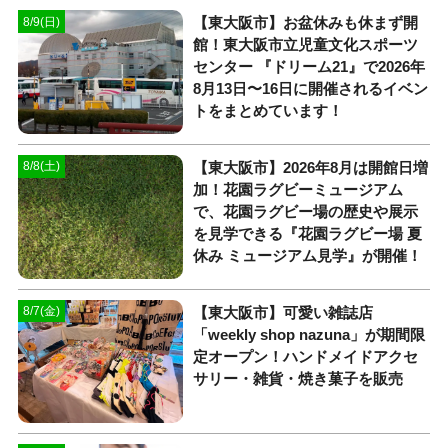
【東大阪市】お盆休みも休まず開
8/9(日)
館！東大阪市立児童文化スポーツ
センター 『ドリーム21』で2026年
8月13日〜16日に開催されるイベン
トをまとめています！
【東大阪市】2026年8月は開館日増
8/8(土)
加！花園ラグビーミュージアム
で、花園ラグビー場の歴史や展示
を見学できる『花園ラグビー場 夏
休み ミュージアム見学』が開催！
【東大阪市】可愛い雑誌店
8/7(金)
「weekly shop nazuna」が期間限
定オープン！ハンドメイドアクセ
サリー・雑貨・焼き菓子を販売