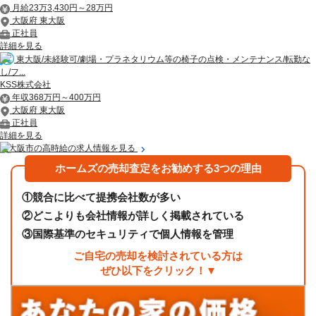
月給23万3,430円～28万円
大阪府 東大阪
正社員
詳細を見る
東大阪/未経験可/劇場・プラネタリウム等の椅子の点検・メンテナンス/転勤な
し/フ...
KSS株式会社
年収368万円～400万円
大阪府 東大阪
正社員
詳細を見る
東大阪市の高時給の求人情報を見る
ホームズの売却査定をお勧めする3つの理由
①
競合に比べて提携会社数が多い
②
どこよりも会社情報が詳しく掲載されている
③
国際基準のセキュリティで個人情報を管理
ご自宅の売却を検討されている方は
ぜひ以下をクリック！▼