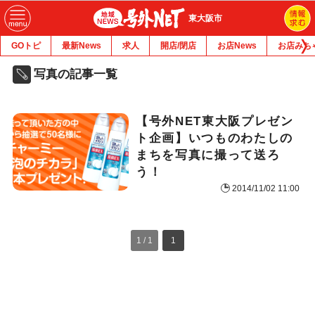
東大阪市
GOトピ
最新News
求人
開店/閉店
お店News
お店みち
写真の記事一覧
【号外NET東大阪プレゼン
ト企画】いつものわたしの
まちを写真に撮って送ろ
う！
2014/11/02 11:00
1 / 1
1