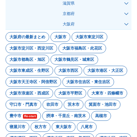
滋賀県
京都府
大阪府
大阪府の最新まとめ
大阪市
大阪市東淀川区
大阪市淀川区・西淀川区
大阪市福島区・此花区
大阪市都島区・旭区
大阪市鶴見区・城東区
大阪市東成区・生野区
大阪市西区
大阪市港区・大正区
大阪市天王寺区・阿倍野区
大阪市住吉区・東住吉区
大阪市浪速区・西成区
大阪市平野区
大東市・四條畷市
守口市・門真市
吹田市
茨木市
箕面市・池田市
豊中市
摂津・千里丘・南茨木
高槻市
Re-start
寝屋川市
枚方市
東大阪市
八尾市