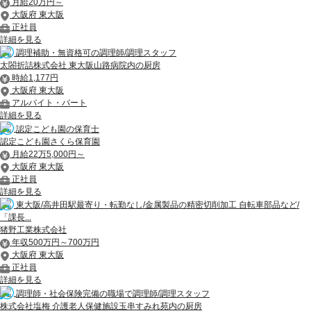
月給20万円～
大阪府 東大阪
正社員
詳細を見る
調理補助・無資格可の調理師/調理スタッフ
太閤折詰株式会社 東大阪山路病院内の厨房
時給1,177円
大阪府 東大阪
アルバイト・パート
詳細を見る
認定こども園の保育士
認定こども園さくら保育園
月給22万5,000円～
大阪府 東大阪
正社員
詳細を見る
東大阪/高井田駅最寄り・転勤なし/金属製品の精密切削加工 自転車部品など/
「課長...
猪野工業株式会社
年収500万円～700万円
大阪府 東大阪
正社員
詳細を見る
調理師・社会保険完備の職場で調理師/調理スタッフ
株式会社塩梅 介護老人保健施設玉串すみれ苑内の厨房