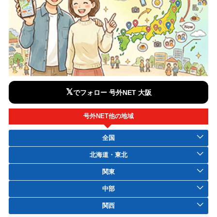
𝕏
でフォロー 号外NET 大阪
号外NET他の地域
全国
北海道・東北
関東
中部
関西