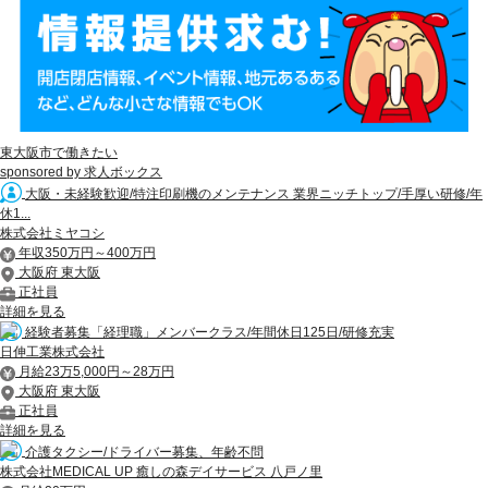
東大阪市で働きたい
sponsored by 求人ボックス
大阪・未経験歓迎/特注印刷機のメンテナンス 業界ニッチトップ/手厚い研修/年
休1...
株式会社ミヤコシ
年収350万円～400万円
大阪府 東大阪
正社員
詳細を見る
経験者募集「経理職」メンバークラス/年間休日125日/研修充実
日伸工業株式会社
月給23万5,000円～28万円
大阪府 東大阪
正社員
詳細を見る
介護タクシー/ドライバー募集、年齢不問
株式会社MEDICAL UP 癒しの森デイサービス 八戸ノ里