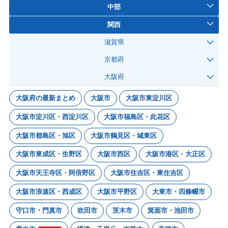
中部
関西
滋賀県
京都府
大阪府
大阪府の最新まとめ
大阪市
大阪市東淀川区
大阪市淀川区・西淀川区
大阪市福島区・此花区
大阪市都島区・旭区
大阪市鶴見区・城東区
大阪市東成区・生野区
大阪市西区
大阪市港区・大正区
大阪市天王寺区・阿倍野区
大阪市住吉区・東住吉区
大阪市浪速区・西成区
大阪市平野区
大東市・四條畷市
守口市・門真市
吹田市
茨木市
箕面市・池田市