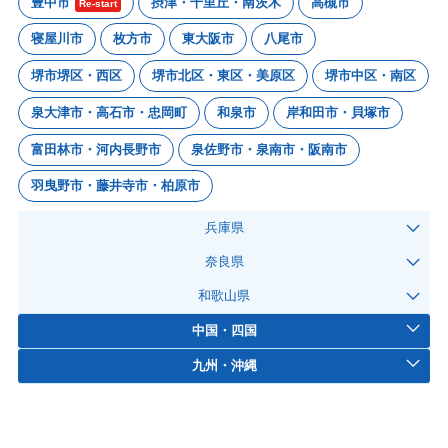
豊中市
摂津・千里丘・南茨木
高槻市
Re-start
寝屋川市
枚方市
東大阪市
八尾市
堺市堺区・西区
堺市北区・東区・美原区
堺市中区・南区
泉大津市・高石市・忠岡町
和泉市
岸和田市・貝塚市
富田林市・河内長野市
泉佐野市・泉南市・阪南市
羽曳野市・藤井寺市・柏原市
兵庫県
奈良県
和歌山県
中国・四国
九州・沖縄