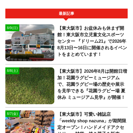
最新記事
【東大阪市】お盆休みも休まず開
8/9(日)
館！東大阪市立児童文化スポーツ
センター 『ドリーム21』で2026年
8月13日〜16日に開催されるイベン
トをまとめています！
【東大阪市】2026年8月は開館日増
8/8(土)
加！花園ラグビーミュージアム
で、花園ラグビー場の歴史や展示
を見学できる『花園ラグビー場 夏
休み ミュージアム見学』が開催！
【東大阪市】可愛い雑誌店
8/7(金)
「weekly shop nazuna」が期間限
定オープン！ハンドメイドアクセ