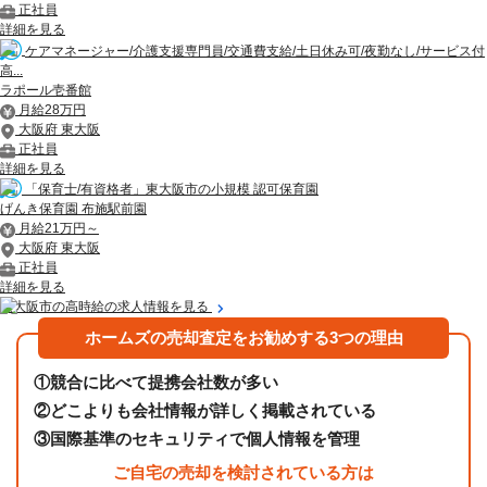
正社員
詳細を見る
ケアマネージャー/介護支援専門員/交通費支給/土日休み可/夜勤なし/サービス付
高...
ラポール壱番館
月給28万円
大阪府 東大阪
正社員
詳細を見る
「保育士/有資格者」東大阪市の小規模 認可保育園
げんき保育園 布施駅前園
月給21万円～
大阪府 東大阪
正社員
詳細を見る
東大阪市の高時給の求人情報を見る
ホームズの売却査定をお勧めする3つの理由
①
競合に比べて提携会社数が多い
②
どこよりも会社情報が詳しく掲載されている
③
国際基準のセキュリティで個人情報を管理
ご自宅の売却を検討されている方は