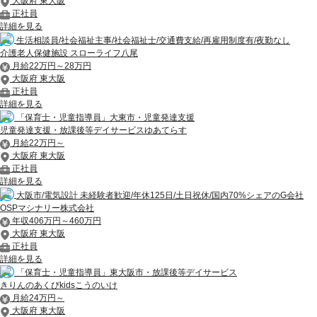
大阪府 東大阪
正社員
詳細を見る
生活相談員/社会福祉主事/社会福祉士/交通費支給/再雇用制度有/夜勤なし
介護老人保健施設 スローライフ八尾
月給22万円～28万円
大阪府 東大阪
正社員
詳細を見る
「保育士・児童指導員」大東市・児童発達支援
児童発達支援・放課後等デイサービスゆあてらす
月給22万円～
大阪府 東大阪
正社員
詳細を見る
大阪市/電気設計 未経験者歓迎/年休125日/土日祝休/国内70%シェアのG会社
OSPマシナリー株式会社
年収406万円～460万円
大阪府 東大阪
正社員
詳細を見る
「保育士・児童指導員」東大阪市・放課後等デイサービス
きりんのあくびkidsこうのいけ
月給24万円～
大阪府 東大阪