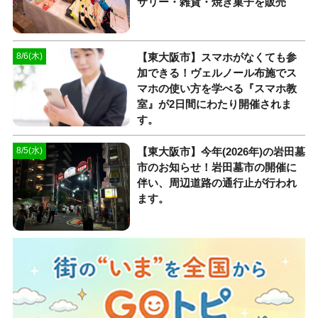
サリー・雑貨・焼き菓子を販売
【東大阪市】スマホがなくても参
8/6(木)
加できる！ヴェルノール布施でス
マホの使い方を学べる『スマホ教
室』が2日間にわたり開催されま
す。
【東大阪市】今年(2026年)の岩田墓
8/5(水)
市のお知らせ！岩田墓市の開催に
伴い、周辺道路の通行止が行われ
ます。