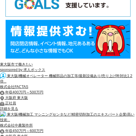
東大阪市で働きたい
sponsored by 求人ボックス
東大阪/機械オペレーター 機械部品の加工等/最新設備あり/売り上げ昨対比1.2
倍...
株式会社FACTAS
年収400万円～500万円
大阪府 東大阪
正社員
詳細を見る
東大阪/機械加工 マシニングセンタなど/精密切削加工のエキスパート企業/高い
技術...
株式会社中農製作所
年収450万円～600万円