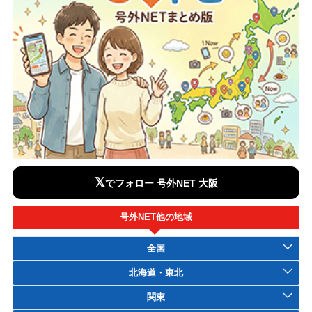
𝕏
でフォロー 号外NET 大阪
号外NET他の地域
全国
北海道・東北
関東