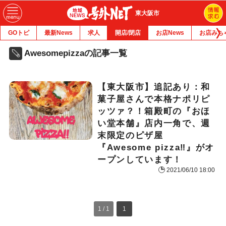
東大阪市
GOトピ
最新News
求人
開店/閉店
お店News
お店みち
Awesomepizzaの記事一覧
【東大阪市】追記あり：和
菓子屋さんで本格ナポリピ
ッツァ？！箱殿町の『おほ
い堂本舗』店内一角で、週
末限定のピザ屋
『Awesome pizza‼︎』がオ
ープンしています！
2021/06/10 18:00
1 / 1
1