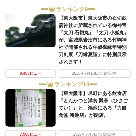
ランキング9
【東大阪市】東大阪市の石切劔
箭神社に所蔵されている御神宝
『太刀 石切丸』『太刀 小狐丸』
が、宮城県岩沼市にある竹駒神
社で開催される午歳御縁年特別
刀剣展『刀縁夏詣』に特別展示
されます！
8,493ビュー
2026年7月18日(土)の記事
ランキング10
【東大阪市】旭町にある飲食店
『とんかつと洋食 瓢亭（ひさご
てい）』と、鴻池にある『力餅
食堂 鴻池店』が閉店。
7,900ビュー
2026年7月7日(火)の記事