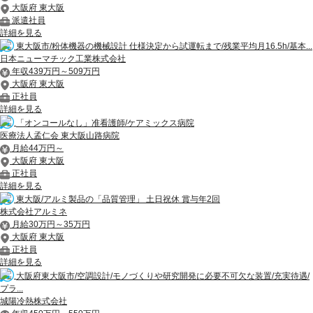
大阪府 東大阪
派遣社員
詳細を見る
東大阪市/粉体機器の機械設計 仕様決定から試運転まで/残業平均月16.5h/基本...
日本ニューマチック工業株式会社
年収439万円～509万円
大阪府 東大阪
正社員
詳細を見る
「オンコールなし」准看護師/ケアミックス病院
医療法人孟仁会 東大阪山路病院
月給44万円～
大阪府 東大阪
正社員
詳細を見る
東大阪/アルミ製品の「品質管理」 土日祝休 賞与年2回
株式会社アルミネ
月給30万円～35万円
大阪府 東大阪
正社員
詳細を見る
大阪府東大阪市/空調設計/モノづくりや研究開発に必要不可欠な装置/充実待遇/
プラ...
城陽冷熱株式会社