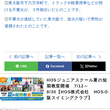
◎
東大阪市下六万寺町で、トラックや軽乗用車などが焼
ける不審火が、３件相次いだとのことです。
◎
不審火が連続していた東大阪で、放火の疑いで男性が
逮捕されたとのことです。
前の記事へ
記事一覧へ
次の記事へ
LINE
Facebook
旧Twitter
HOSジュニアスクール夏の短
ad
期教室開催 7/12～
8/30【HOS株式会社 HOS小
阪スイミングクラブ】