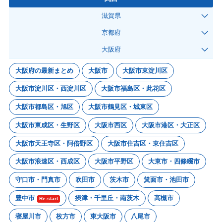
滋賀県
京都府
大阪府
大阪府の最新まとめ
大阪市
大阪市東淀川区
大阪市淀川区・西淀川区
大阪市福島区・此花区
大阪市都島区・旭区
大阪市鶴見区・城東区
大阪市東成区・生野区
大阪市西区
大阪市港区・大正区
大阪市天王寺区・阿倍野区
大阪市住吉区・東住吉区
大阪市浪速区・西成区
大阪市平野区
大東市・四條畷市
守口市・門真市
吹田市
茨木市
箕面市・池田市
豊中市
摂津・千里丘・南茨木
高槻市
Re-start
寝屋川市
枚方市
東大阪市
八尾市