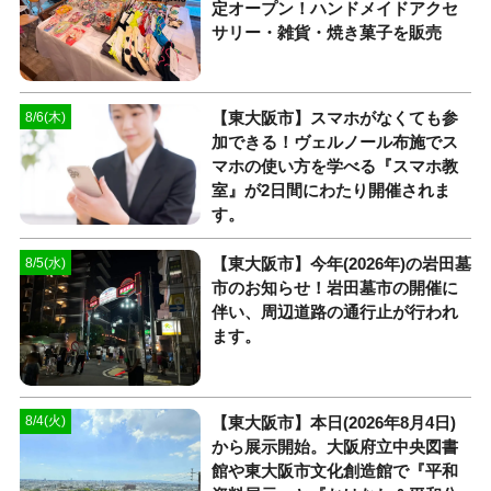
定オープン！ハンドメイドアクセ
サリー・雑貨・焼き菓子を販売
【東大阪市】スマホがなくても参
8/6(木)
加できる！ヴェルノール布施でス
マホの使い方を学べる『スマホ教
室』が2日間にわたり開催されま
す。
【東大阪市】今年(2026年)の岩田墓
8/5(水)
市のお知らせ！岩田墓市の開催に
伴い、周辺道路の通行止が行われ
ます。
【東大阪市】本日(2026年8月4日)
8/4(火)
から展示開始。大阪府立中央図書
館や東大阪市文化創造館で『平和