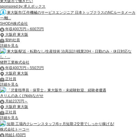
東大阪市で働きたい
sponsored by 求人ボックス
東大阪市/工作機械のサービスエンジニア 日本トップクラスのNCルータメーカ
ー/離...
SHODA株式会社
年収400万円～600万円
大阪府 東大阪
契約社員
詳細を見る
東大阪/駅近・転勤なし/生産技術 治具設計/残業20H・日勤のみ・休日対応な
し・...
猪野工業株式会社
年収400万円～550万円
大阪府 東大阪
正社員
詳細を見る
「児童指導員・保育士」東大阪市・未経験歓迎、経験者優遇
きりんのあくびkidsながせ
月給23万円～
大阪府 東大阪
正社員
詳細を見る
短期 工場内クレーンスタッフ/6ヶ月短期 2交替でしっかり稼げる!
株式会社トーコー
時給1,450円