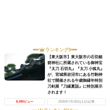
ランキング9
【東大阪市】東大阪市の石切劔
箭神社に所蔵されている御神宝
『太刀 石切丸』『太刀 小狐丸』
が、宮城県岩沼市にある竹駒神
社で開催される午歳御縁年特別
刀剣展『刀縁夏詣』に特別展示
されます！
8,490ビュー
2026年7月18日(土)の記事