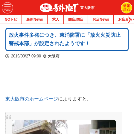
東大阪市
GOトピ
最新News
求人
開店/閉店
お店News
お店みち
放火事件多発につき、東消防署に「放火火災防止
警戒本部」が設定されたようです！
2015/03/27 09:00
大阪府
東大阪市のホームページ
によりますと、