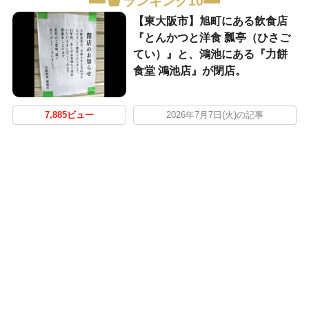
ランキング10
【東大阪市】旭町にある飲食店
『とんかつと洋食 瓢亭（ひさご
てい）』と、鴻池にある『力餅
食堂 鴻池店』が閉店。
7,885ビュー
2026年7月7日(火)の記事