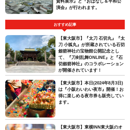
資料展示』と『おはなし＆平和公
演会』が行われます。
おすすめ記事
【東大阪市】『太刀 石切丸』『太
刀 小狐丸』が所蔵されている石切
劔箭神社の宝物館公開記念とし
て、『刀剣乱舞ONLINE』と『石
切劔箭神社』のコラボレーション
が開催されています！
【東大阪市】本日(2024年8月3日)
は『小阪わいわい夜市』開催！お
得に楽しめる夜市券も販売してい
ます。
【東大阪市】東横INN東大阪のオ