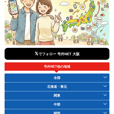
𝕏
でフォロー 号外NET 大阪
号外NET他の地域
全国
北海道・東北
関東
中部
関西