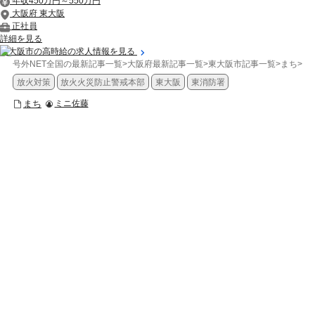
年収450万円～550万円
大阪府 東大阪
正社員
詳細を見る
東大阪市の高時給の求人情報を見る
号外NET全国の最新記事一覧
>
大阪府最新記事一覧
>
東大阪市記事一覧
>
まち
>
放
放火対策
放火火災防止警戒本部
東大阪
東消防署
まち
ミニ佐藤