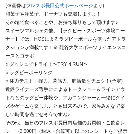
(※画像は
フレスポ長田公式ホームページ
より)
和菓子や洋菓子、ドーナツも登場しますよ！
その場で食べることや、お持ち帰りもして頂けます♪
スイーツマルシェの他、【ラグビー・スポーツ体験コー
ナー】では、HOSによるラグビーボールを使ったアトラ
クションが満載です！※ 龍谷大学スポーツサイエンスコ
ースとコラボ
○ ダッシュでトライ！〜TRY 4 RUN〜
○ ラグビーボーリング
○ 体力テスト：握力、背筋力、肺活量をチェク！(予定)
近鉄ライナーズ選手にによるトークショー＆ラインアウ
トなどのラグビー体験や、アカニンジャーと一緒にクイ
ズやゲームを楽しむことも出来るので、家族みんなで楽
しい時間を過ごせそうですね♪
その他、当日のフレスポ長田内店舗のお買物・ご飲食レ
シート2,000円（税込・合算可）以上のレシートをご提示