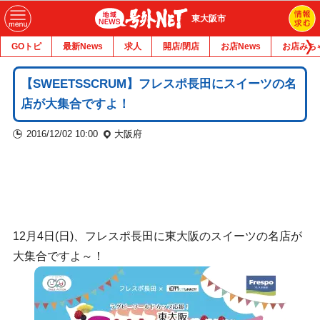
東大阪市
GOトピ
最新News
求人
開店/閉店
お店News
お店みち
【SWEETSSCRUM】フレスポ長田にスイーツの名
店が大集合ですよ！
2016/12/02 10:00
大阪府
12月4日(日)、フレスポ長田に東大阪のスイーツの名店が
大集合ですよ～！