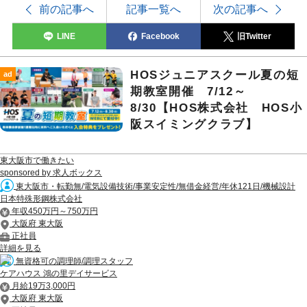
前の記事へ
記事一覧へ
次の記事へ
LINE
Facebook
旧Twitter
HOSジュニアスクール夏の短
ad
期教室開催 7/12～
8/30【HOS株式会社 HOS小
阪スイミングクラブ】
東大阪市で働きたい
sponsored by 求人ボックス
東大阪市・転勤無/電気設備技術/事業安定性/無借金経営/年休121日/機械設計
日本特殊形鋼株式会社
年収450万円～750万円
大阪府 東大阪
正社員
詳細を見る
無資格可の調理師/調理スタッフ
ケアハウス 鴻の里デイサービス
月給19万3,000円
大阪府 東大阪