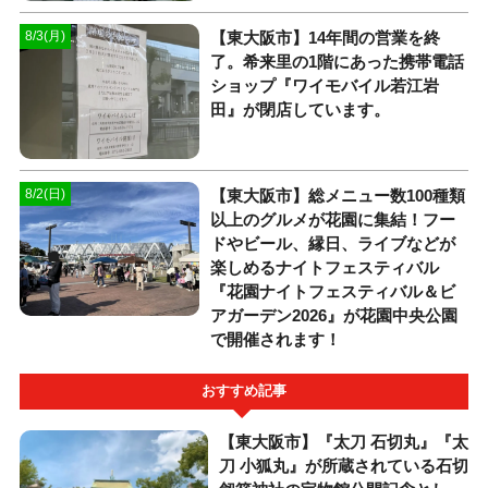
【東大阪市】14年間の営業を終
8/3(月)
了。希来里の1階にあった携帯電話
ショップ『ワイモバイル若江岩
田』が閉店しています。
【東大阪市】総メニュー数100種類
8/2(日)
以上のグルメが花園に集結！フー
ドやビール、縁日、ライブなどが
楽しめるナイトフェスティバル
『花園ナイトフェスティバル＆ビ
アガーデン2026』が花園中央公園
で開催されます！
おすすめ記事
【東大阪市】『太刀 石切丸』『太
刀 小狐丸』が所蔵されている石切