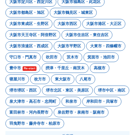
大阪市淀川区・西淀川区
大阪市福島区・此花区
大阪市都島区・旭区
大阪市鶴見区・城東区
大阪市東成区・生野区
大阪市西区
大阪市港区・大正区
大阪市天王寺区・阿倍野区
大阪市住吉区・東住吉区
大阪市浪速区・西成区
大阪市平野区
大東市・四條畷市
守口市・門真市
吹田市
茨木市
箕面市・池田市
豊中市
摂津・千里丘・南茨木
高槻市
Re-start
寝屋川市
枚方市
東大阪市
八尾市
堺市堺区・西区
堺市北区・東区・美原区
堺市中区・南区
泉大津市・高石市・忠岡町
和泉市
岸和田市・貝塚市
富田林市・河内長野市
泉佐野市・泉南市・阪南市
羽曳野市・藤井寺市・柏原市