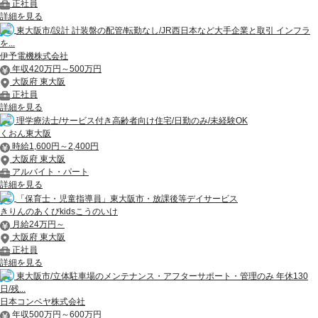
正社員
詳細を見る
東大阪市/設計 計装盤の配管/転勤なし/JR西日本など大手企業と取引 インフラ
を...
伊予電機株式会社
年収420万円～500万円
大阪府 東大阪
正社員
詳細を見る
理学療法士/サービス付き高齢者向け住宅/日勤のみ/未経験OK
くおん東大阪
時給1,600円～2,400円
大阪府 東大阪
アルバイト・パート
詳細を見る
「保育士・児童指導員」東大阪市・放課後等デイサービス
きりんのあくびkidsこうのいけ
月給24万円～
大阪府 東大阪
正社員
詳細を見る
東大阪市/立体駐車場のメンテナンス・アフターサポート・管理のみ 年休130
日/残...
日本コンベヤ株式会社
年収500万円～600万円