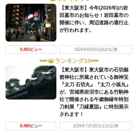
【東大阪市】今年(2026年)の岩
田墓市のお知らせ！岩田墓市の
開催に伴い、周辺道路の通行止
が行われます。
9,483ビュー
2026年8月5日(水)の記事
ランキング10
【東大阪市】東大阪市の石切劔
箭神社に所蔵されている御神宝
『太刀 石切丸』『太刀 小狐丸』
が、宮城県岩沼市にある竹駒神
社で開催される午歳御縁年特別
刀剣展『刀縁夏詣』に特別展示
されます！
8,480ビュー
2026年7月18日(土)の記事