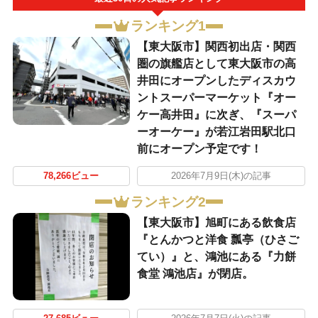
ランキング1
【東大阪市】関西初出店・関西
圏の旗艦店として東大阪市の高
井田にオープンしたディスカウ
ントスーパーマーケット『オー
ケー高井田』に次ぎ、『スーパ
ーオーケー』が若江岩田駅北口
前にオープン予定です！
78,266ビュー
2026年7月9日(木)の記事
ランキング2
【東大阪市】旭町にある飲食店
『とんかつと洋食 瓢亭（ひさご
てい）』と、鴻池にある『力餅
食堂 鴻池店』が閉店。