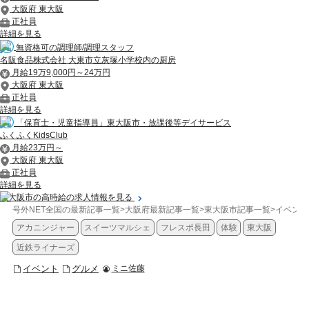
大阪府 東大阪
正社員
詳細を見る
無資格可の調理師/調理スタッフ
名阪食品株式会社 大東市立灰塚小学校内の厨房
月給19万9,000円～24万円
大阪府 東大阪
正社員
詳細を見る
「保育士・児童指導員」東大阪市・放課後等デイサービス
ふくふくKidsClub
月給23万円～
大阪府 東大阪
正社員
詳細を見る
東大阪市の高時給の求人情報を見る
号外NET全国の最新記事一覧
>
大阪府最新記事一覧
>
東大阪市記事一覧
>
イベント
アカニンジャー
スイーツマルシェ
フレスポ長田
体験
東大阪
近鉄ライナーズ
イベント
グルメ
ミニ佐藤