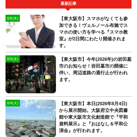
最新記事
【東大阪市】スマホがなくても参
8/6(木)
加できる！ヴェルノール布施でス
マホの使い方を学べる『スマホ教
室』が2日間にわたり開催されま
す。
【東大阪市】今年(2026年)の岩田墓
8/5(水)
市のお知らせ！岩田墓市の開催に
伴い、周辺道路の通行止が行われ
ます。
【東大阪市】本日(2026年8月4日)
8/4(火)
から展示開始。大阪府立中央図書
館や東大阪市文化創造館で『平和
資料展示』と『おはなし＆平和公
演会』が行われます。