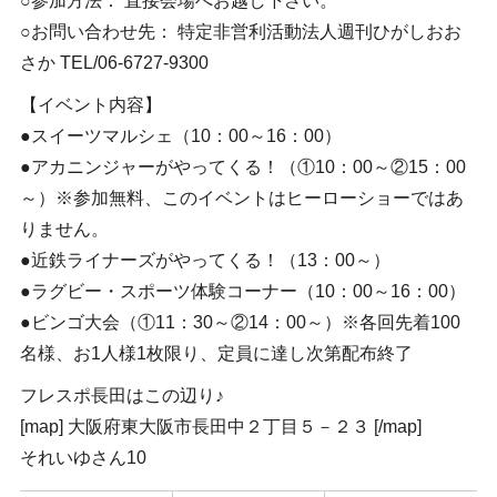
○参加方法： 直接会場へお越し下さい。
○お問い合わせ先： 特定非営利活動法人週刊ひがしおお
さか TEL/06-6727-9300
【イベント内容】
●スイーツマルシェ（10：00～16：00）
●アカニンジャーがやってくる！（①10：00～②15：00
～）※参加無料、このイベントはヒーローショーではあ
りません。
●近鉄ライナーズがやってくる！（13：00～）
●ラグビー・スポーツ体験コーナー（10：00～16：00）
●ビンゴ大会（①11：30～②14：00～）※各回先着100
名様、お1人様1枚限り、定員に達し次第配布終了
フレスポ長田はこの辺り♪
[map] 大阪府東大阪市長田中２丁目５－２３ [/map]
それいゆさん10