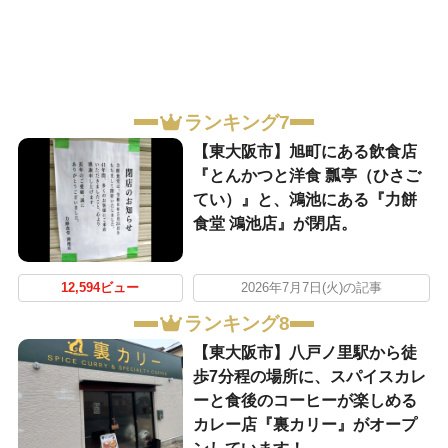
ランキング7
【東大阪市】旭町にある飲食店
『とんかつと洋食 瓢亭（ひさご
てい）』と、鴻池にある『力餅
食堂 鴻池店』が閉店。
12,594ビュー
2026年7月7日(火)の記事
ランキング8
【東大阪市】八戸ノ里駅から徒
歩7分程の場所に、スパイスカレ
ーと食後のコーヒーが楽しめる
カレー店『裏カリー』がオープ