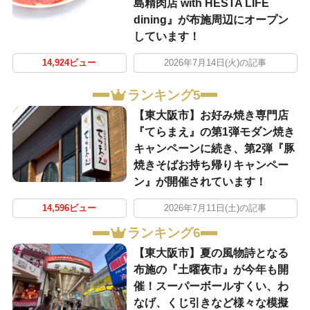
島精肉店 with HESTA LIFE
dining』が布施周辺にオープン
しています！
14,924ビュー
2026年7月14日(火)の記事
ランキング5
【東大阪市】お好み焼き専門店
『てらまえ』の第1弾モダン焼き
キャンペーンに続き、第2弾『豚
焼きそばお持ち帰りキャンペー
ン』が開催されています！
14,596ビュー
2026年7月11日(土)の記事
ランキング6
【東大阪市】夏の風物詩となる
布施の『土曜夜市』が今年も開
催！スーパーボールすくい、わ
なげ、くじ引きなど様々な模擬