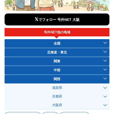
𝕏
でフォロー 号外NET 大阪
号外NET他の地域
全国
北海道・東北
関東
中部
関西
滋賀県
京都府
大阪府