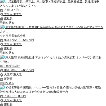
「児童指導員・保育士」東大阪市・未経験歓迎、経験者優遇、男性活躍中
きりんのあくびkidsとくあん
月給23万円～
大阪府 東大阪
正社員
詳細を見る
東大阪/機械設計・残業10h程/起案から商品化まで関われる/自らのアイデアを
カタ...
タカラ産業株式会社
年収470万円～540万円
大阪府 東大阪
正社員
詳細を見る
東大阪/業界未経験歓迎 アルミダイカスト品の切削加工 オンリーワン技術あ
り/70...
旭工精株式会社
年収500万円～600万円
大阪府 東大阪
正社員
詳細を見る
初任者研修/介護職員・ヘルパー/賞与3ヶ月分/介護老人保健施設/日勤・夜勤
社会福祉法人ほほえみ福祉会介護老人保健施設五十忠
月給21万9,000円
大阪府 東大阪
正社員