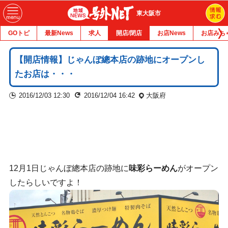
東大阪市
GOトピ
最新News
求人
開店/閉店
お店News
お店みち
【開店情報】じゃんぼ總本店の跡地にオープンし
たお店は・・・
2016/12/03 12:30
2016/12/04 16:42
大阪府
12月1日じゃんぼ總本店の跡地に
味彩らーめん
がオープン
したらしいですよ！