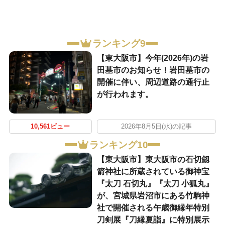
ランキング9
【東大阪市】今年(2026年)の岩
田墓市のお知らせ！岩田墓市の
開催に伴い、周辺道路の通行止
が行われます。
10,561ビュー
2026年8月5日(水)の記事
ランキング10
【東大阪市】東大阪市の石切劔
箭神社に所蔵されている御神宝
『太刀 石切丸』『太刀 小狐丸』
が、宮城県岩沼市にある竹駒神
社で開催される午歳御縁年特別
刀剣展『刀縁夏詣』に特別展示