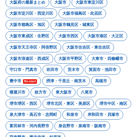
大阪府の最新まとめ
大阪市
大阪市東淀川区
大阪市淀川区・西淀川区
大阪市福島区・此花区
大阪市都島区・旭区
大阪市鶴見区・城東区
大阪市東成区・生野区
大阪市西区
大阪市港区・大正区
大阪市天王寺区・阿倍野区
大阪市住吉区・東住吉区
大阪市浪速区・西成区
大阪市平野区
大東市・四條畷市
守口市・門真市
吹田市
茨木市
箕面市・池田市
豊中市
摂津・千里丘・南茨木
高槻市
Re-start
寝屋川市
枚方市
東大阪市
八尾市
堺市堺区・西区
堺市北区・東区・美原区
堺市中区・南区
泉大津市・高石市・忠岡町
和泉市
岸和田市・貝塚市
富田林市・河内長野市
泉佐野市・泉南市・阪南市