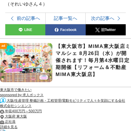
（それいゆさん４）
前の記事へ
記事一覧へ
次の記事へ
LINE
Facebook
旧Twitter
【東大阪市】MIMA東大阪店ミ
ad
マルシェ 8月26日（水）が開
催されます！毎月第4水曜日定
期開催【リフォーム＆不動産
MIMA東大阪店】
東大阪市で働きたい
sponsored by 求人ボックス
大阪/生産管理 整備計画・工程管理/電動モビリティで人々を笑顔にする会社
株式会社シンエンス
年収400万円～500万円
大阪府 東大阪
正社員
詳細を見る