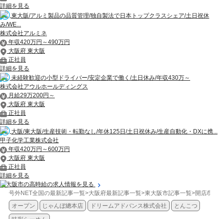
詳細を見る
東大阪/アルミ製品の品質管理/独自製法で日本トップクラスシェア/土日祝休
み/WE...
株式会社アルミネ
年収420万円～490万円
大阪府 東大阪
正社員
詳細を見る
未経験歓迎の小型ドライバー/安定企業で働く/土日休み/年収430万～
株式会社アウルホールディングス
月給29万200円～
大阪府 東大阪
正社員
詳細を見る
大阪/東大阪/生産技術・転勤なし/年休125日/土日祝休み/生産自動化・DXに携...
甲子化学工業株式会社
年収420万円～600万円
大阪府 東大阪
正社員
詳細を見る
東大阪市の高時給の求人情報を見る
号外NET全国の最新記事一覧
>
大阪府最新記事一覧
>
東大阪市記事一覧
>
開店/閉
オープン
じゃんぼ總本店
ドリームアドバンス株式会社
とんこつ