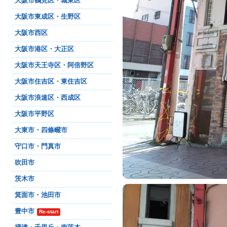
大阪市鶴見区・城東区
大阪市東成区・生野区
大阪市西区
大阪市港区・大正区
大阪市天王寺区・阿倍野区
大阪市住吉区・東住吉区
大阪市浪速区・西成区
大阪市平野区
大東市・四條畷市
守口市・門真市
吹田市
茨木市
箕面市・池田市
豊中市
Re-start