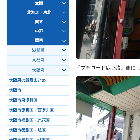
全国
北海道・東北
関東
中部
関西
滋賀県
京都府
『プチロード広小路』側に
大阪府
大阪府の最新まとめ
大阪市
大阪市東淀川区
大阪市淀川区・西淀川区
大阪市福島区・此花区
大阪市都島区・旭区