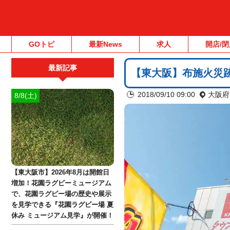
GOトピ
最新News
求人
開店/閉
最新記事
【東大阪】布施火災
2018/09/10 09:00
大阪府
8/8(土)
【東大阪市】2026年8月は開館日
増加！花園ラグビーミュージアム
で、花園ラグビー場の歴史や展示
を見学できる『花園ラグビー場 夏
休み ミュージアム見学』が開催！