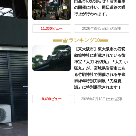
田墓市のお知らせ！岩田墓市
の開催に伴い、周辺道路の通
行止が行われます。
11,300ビュー
2026年8月5日(水)の記事
ランキング10
【東大阪市】東大阪市の石切
劔箭神社に所蔵されている御
神宝『太刀 石切丸』『太刀 小
狐丸』が、宮城県岩沼市にあ
る竹駒神社で開催される午歳
御縁年特別刀剣展『刀縁夏
詣』に特別展示されます！
8,490ビュー
2026年7月18日(土)の記事