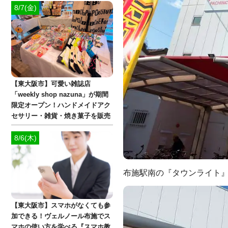
8/7(金)
【東大阪市】可愛い雑誌店
「weekly shop nazuna」が期間
限定オープン！ハンドメイドアク
セサリー・雑貨・焼き菓子を販売
8/6(木)
布施駅南の『タウンライト
【東大阪市】スマホがなくても参
加できる！ヴェルノール布施でス
マホの使い方を学べる『スマホ教