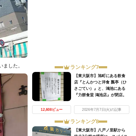
いました。
ランキング7
【東大阪市】旭町にある飲食
店『とんかつと洋食 瓢亭（ひ
さごてい）』と、鴻池にある
『力餅食堂 鴻池店』が閉店。
12,608ビュー
2026年7月7日(火)の記事
ランキング8
【東大阪市】八戸ノ里駅から