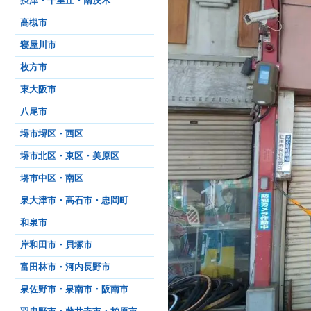
摂津・千里丘・南茨木
高槻市
寝屋川市
枚方市
東大阪市
八尾市
堺市堺区・西区
堺市北区・東区・美原区
堺市中区・南区
泉大津市・高石市・忠岡町
和泉市
岸和田市・貝塚市
富田林市・河内長野市
泉佐野市・泉南市・阪南市