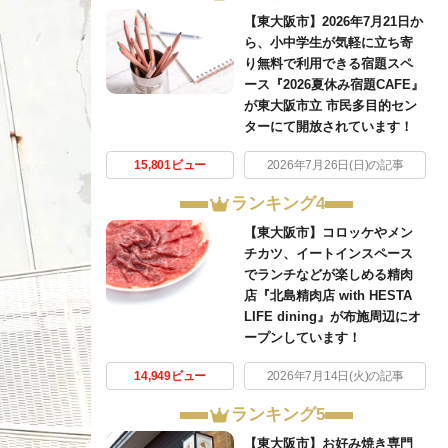
【東大阪市】2026年7月21日か
ら、小中学生が気軽に立ち寄
り無料で利用できる宿題スペ
ース『2026夏休み宿題CAFE』
が東大阪市立 市民多目的セン
ターにて開放されています！
15,801ビュー
2026年7月26日(日)の記事
ランキング4
【東大阪市】コロッケやメン
チカツ、イートインスペース
でランチなどが楽しめる精肉
店『北島精肉店 with HESTA
LIFE dining』が布施周辺にオ
ープンしています！
14,949ビュー
2026年7月14日(火)の記事
ランキング5
【東大阪市】お好み焼き専門