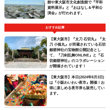
館や東大阪市文化創造館で『平和
資料展示』と『おはなし＆平和公
演会』が行われます。
おすすめ記事
【東大阪市】『太刀 石切丸』『太
刀 小狐丸』が所蔵されている石切
劔箭神社の宝物館公開記念とし
て、『刀剣乱舞ONLINE』と『石
切劔箭神社』のコラボレーション
が開催されています！
【東大阪市】本日(2024年8月3日)
は『小阪わいわい夜市』開催！お
得に楽しめる夜市券も販売してい
ます。