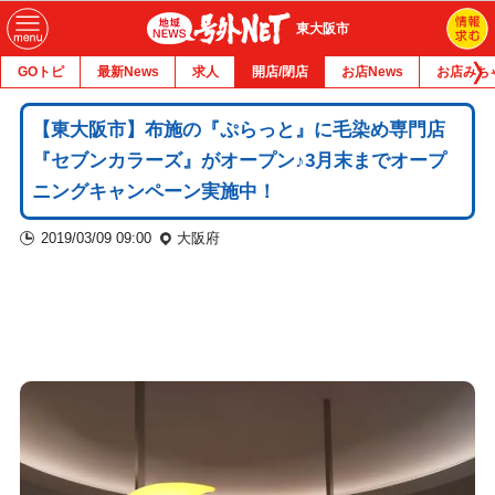
東大阪市
GOトピ
最新News
求人
開店/閉店
お店News
お店みち
【東大阪市】布施の『ぷらっと』に毛染め専門店
『セブンカラーズ』がオープン♪3月末までオープ
ニングキャンペーン実施中！
2019/03/09 09:00
大阪府