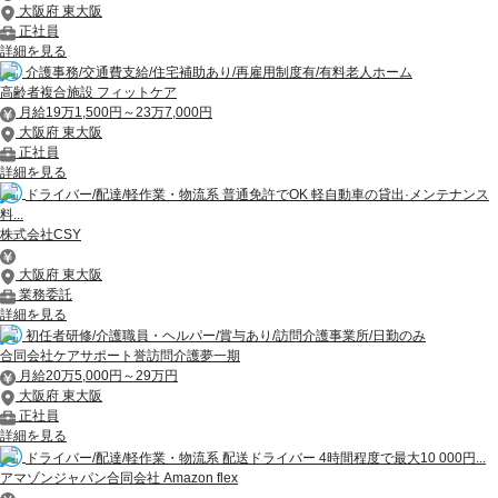
大阪府 東大阪
正社員
詳細を見る
介護事務/交通費支給/住宅補助あり/再雇用制度有/有料老人ホーム
高齢者複合施設 フィットケア
月給19万1,500円～23万7,000円
大阪府 東大阪
正社員
詳細を見る
ドライバー/配達/軽作業・物流系 普通免許でOK 軽自動車の貸出·メンテナンス
料...
株式会社CSY
大阪府 東大阪
業務委託
詳細を見る
初任者研修/介護職員・ヘルパー/賞与あり/訪問介護事業所/日勤のみ
合同会社ケアサポート誉訪問介護夢一期
月給20万5,000円～29万円
大阪府 東大阪
正社員
詳細を見る
ドライバー/配達/軽作業・物流系 配送ドライバー 4時間程度で最大10 000円...
アマゾンジャパン合同会社 Amazon flex