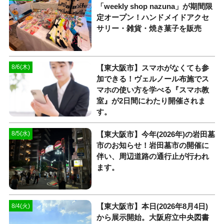
「weekly shop nazuna」が期間限
定オープン！ハンドメイドアクセ
サリー・雑貨・焼き菓子を販売
【東大阪市】スマホがなくても参
8/6(木)
加できる！ヴェルノール布施でス
マホの使い方を学べる『スマホ教
室』が2日間にわたり開催されま
す。
【東大阪市】今年(2026年)の岩田墓
8/5(水)
市のお知らせ！岩田墓市の開催に
伴い、周辺道路の通行止が行われ
ます。
【東大阪市】本日(2026年8月4日)
8/4(火)
から展示開始。大阪府立中央図書