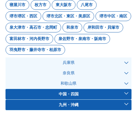
寝屋川市
枚方市
東大阪市
八尾市
堺市堺区・西区
堺市北区・東区・美原区
堺市中区・南区
泉大津市・高石市・忠岡町
和泉市
岸和田市・貝塚市
富田林市・河内長野市
泉佐野市・泉南市・阪南市
羽曳野市・藤井寺市・柏原市
兵庫県
奈良県
和歌山県
中国・四国
九州・沖縄