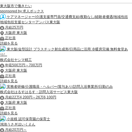
東大阪市で働きたい
sponsored by 求人ボックス
ケアマネージャー/介護支援専門員/交通費支給/夜勤なし/経験者優遇/地域包括
地域包括支援センターアンパス東大阪
月給25万円
大阪府 東大阪
正社員
詳細を見る
東大阪/金型設計 プラスチック射出成形/日用品に活用 冷暖房完備 無料食堂あ
り/...
株式会社ヤシマ精工
年収500万円～700万円
大阪府 東大阪
正社員
詳細を見る
実務者研修/介護職員・ヘルパー/賞与あり/訪問入浴事業所/日勤のみ
株式会社はるすはるす・訪問入浴サービス東大阪
月給22万4,200円～26万6,100円
大阪府 東大阪
正社員
詳細を見る
小規模 認可保育園の保育士
鴻池うさぎほいくえん
月給20万円～