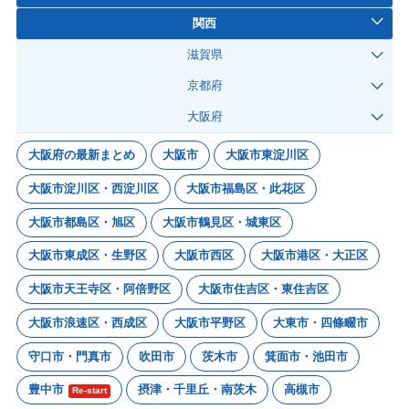
関西
滋賀県
京都府
大阪府
大阪府の最新まとめ
大阪市
大阪市東淀川区
大阪市淀川区・西淀川区
大阪市福島区・此花区
大阪市都島区・旭区
大阪市鶴見区・城東区
大阪市東成区・生野区
大阪市西区
大阪市港区・大正区
大阪市天王寺区・阿倍野区
大阪市住吉区・東住吉区
大阪市浪速区・西成区
大阪市平野区
大東市・四條畷市
守口市・門真市
吹田市
茨木市
箕面市・池田市
豊中市
摂津・千里丘・南茨木
高槻市
Re-start