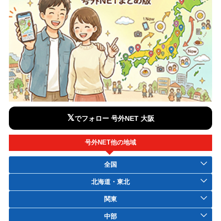
𝕏
でフォロー 号外NET 大阪
号外NET他の地域
全国
北海道・東北
関東
中部