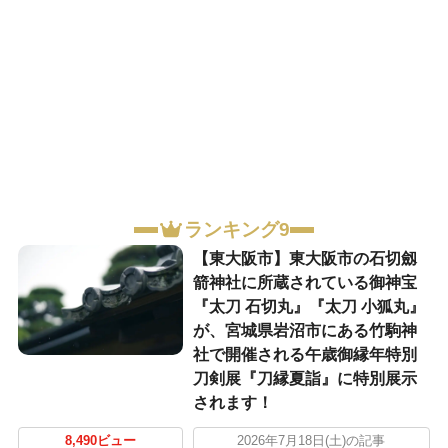
ランキング9
【東大阪市】東大阪市の石切劔
箭神社に所蔵されている御神宝
『太刀 石切丸』『太刀 小狐丸』
が、宮城県岩沼市にある竹駒神
社で開催される午歳御縁年特別
刀剣展『刀縁夏詣』に特別展示
されます！
8,490ビュー
2026年7月18日(土)の記事