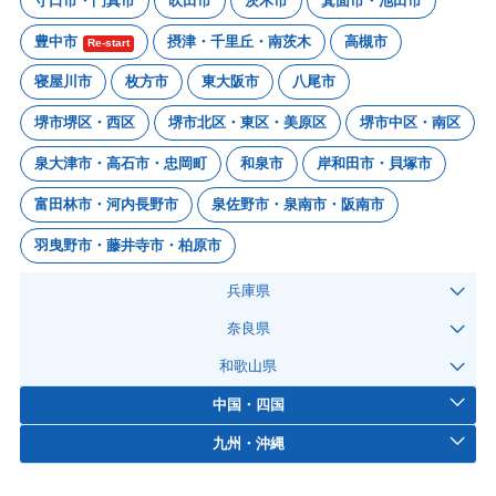
守口市・門真市
吹田市
茨木市
箕面市・池田市
豊中市
摂津・千里丘・南茨木
高槻市
Re-start
寝屋川市
枚方市
東大阪市
八尾市
堺市堺区・西区
堺市北区・東区・美原区
堺市中区・南区
泉大津市・高石市・忠岡町
和泉市
岸和田市・貝塚市
富田林市・河内長野市
泉佐野市・泉南市・阪南市
羽曳野市・藤井寺市・柏原市
兵庫県
奈良県
和歌山県
中国・四国
九州・沖縄