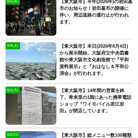
【東大阪市】今年(2026年)の岩田墓
8/5(水)
市のお知らせ！岩田墓市の開催に
伴い、周辺道路の通行止が行われ
ます。
【東大阪市】本日(2026年8月4日)
8/4(火)
から展示開始。大阪府立中央図書
館や東大阪市文化創造館で『平和
資料展示』と『おはなし＆平和公
演会』が行われます。
【東大阪市】14年間の営業を終
8/3(月)
了。希来里の1階にあった携帯電話
ショップ『ワイモバイル若江岩
田』が閉店しています。
【東大阪市】総メニュー数100種類
8/2(日)