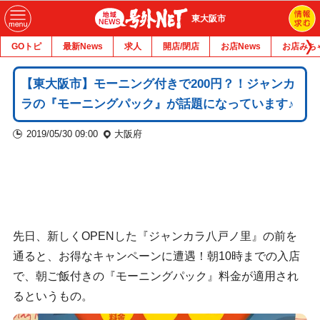
東大阪市
GOトピ
最新News
求人
開店/閉店
お店News
お店みち
【東大阪市】モーニング付きで200円？！ジャンカ
ラの『モーニングパック』が話題になっています♪
2019/05/30 09:00
大阪府
先日、新しくOPENした『ジャンカラ八戸ノ里』の前を
通ると、お得なキャンペーンに遭遇！朝10時までの入店
で、朝ご飯付きの『モーニングパック』料金が適用され
るというもの。