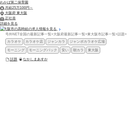
わかば第二保育園
月給25万100円～
大阪府 東大阪
正社員
詳細を見る
東大阪市の高時給の求人情報を見る
号外NET全国の最新記事一覧
>
大阪府最新記事一覧
>
東大阪市記事一覧
>
話題
>
【
カラオケ
カラオケ店
ジャンカラ
ジャンボカラオケ広場
モーニング
モーニングパック
安い
朝カラ
東大阪
話題
なかしまあすか