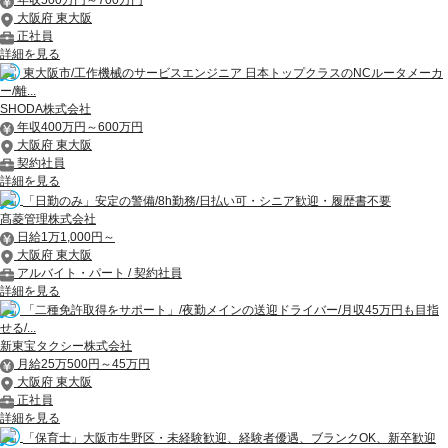
大阪府 東大阪
正社員
詳細を見る
東大阪市/工作機械のサービスエンジニア 日本トップクラスのNCルータメーカ
ー/離...
SHODA株式会社
年収400万円～600万円
大阪府 東大阪
契約社員
詳細を見る
「日勤のみ」安定の警備/8h勤務/日払い可・シニア歓迎・履歴書不要
髙菱管理株式会社
日給1万1,000円～
大阪府 東大阪
アルバイト・パート / 契約社員
詳細を見る
「二種免許取得をサポート」/夜勤メインの送迎ドライバー/月収45万円も目指
せる/...
新東宝タクシー株式会社
月給25万500円～45万円
大阪府 東大阪
正社員
詳細を見る
「保育士」大阪市生野区・未経験歓迎、経験者優遇、ブランクOK、新卒歓迎