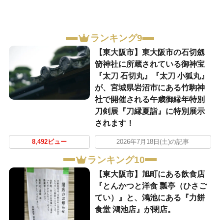
ランキング9
【東大阪市】東大阪市の石切劔
箭神社に所蔵されている御神宝
『太刀 石切丸』『太刀 小狐丸』
が、宮城県岩沼市にある竹駒神
社で開催される午歳御縁年特別
刀剣展『刀縁夏詣』に特別展示
されます！
8,492ビュー
2026年7月18日(土)の記事
ランキング10
【東大阪市】旭町にある飲食店
『とんかつと洋食 瓢亭（ひさご
てい）』と、鴻池にある『力餅
食堂 鴻池店』が閉店。