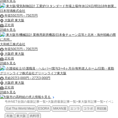
詳細を見る
東大阪/電気制御設計 工業炉/スタンダード市場上場/年休124日/明治18年創業...
日本坩堝株式会社
年収550万円～750万円
大阪府 東大阪
正社員
詳細を見る
東大阪市/機械設計 業務用厨房機器/日本食チェーン店等と北米・海外戦略の際
に共同...
大和精工株式会社
年収500万円～700万円
大阪府 東大阪
正社員
詳細を見る
介護福祉士/介護職員・ヘルパー/賞与3〜4ヶ月分/有料老人ホーム/日勤・夜勤
グリーンライフ株式会社グリーンライフ東大阪
月給20万3,000円～27万3,000円
大阪府 東大阪
正社員
詳細を見る
東大阪市の高時給の求人情報を見る
号外NET全国の最新記事一覧
>
大阪府最新記事一覧
>
東大阪市記事一覧
>
イベント
Eat Tha World Meat
ESORA
MiKAN屋
エソラ
コラボ
和顔施
布施
東大阪
肉料理