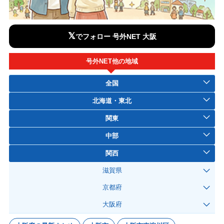
𝕏
でフォロー 号外NET 大阪
号外NET他の地域
全国
北海道・東北
関東
中部
関西
滋賀県
京都府
大阪府