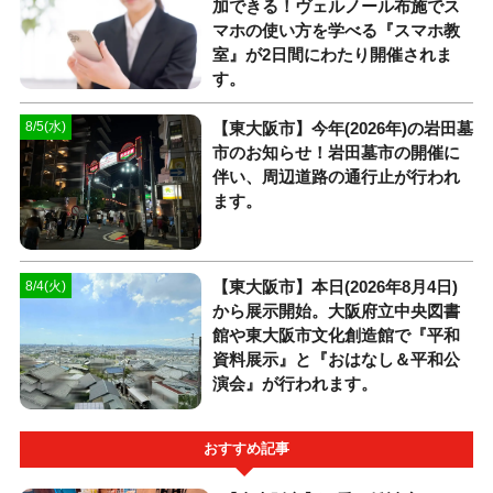
加できる！ヴェルノール布施でス
マホの使い方を学べる『スマホ教
室』が2日間にわたり開催されま
す。
【東大阪市】今年(2026年)の岩田墓
8/5(水)
市のお知らせ！岩田墓市の開催に
伴い、周辺道路の通行止が行われ
ます。
【東大阪市】本日(2026年8月4日)
8/4(火)
から展示開始。大阪府立中央図書
館や東大阪市文化創造館で『平和
資料展示』と『おはなし＆平和公
演会』が行われます。
おすすめ記事