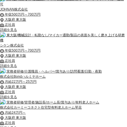
可
JOHNAN株式会社
年収500万円～700万円
大阪府 東大阪
正社員
詳細を見る
東大阪/機械設計・転勤なし/マイカー通勤/製品の表面を美しく磨き上げる研磨
機
シケン株式会社
年収500万円～700万円
大阪府 東大阪
正社員
詳細を見る
実務者研修/介護職員・ヘルパー/賞与あり/訪問看護/日勤・夜勤
株式会社Bondハルミヤホーム
月給22万円～25万円
大阪府 東大阪
正社員
詳細を見る
実務者研修/管理者/施設長/ホーム長/賞与あり/有料老人ホーム
株式会社カーミーコネクト住宅型有料老人ホーム琴花
月給24万円～
大阪府 東大阪
正社員