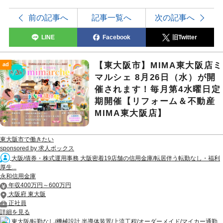
前の記事へ
記事一覧へ
次の記事へ
LINE
Facebook
旧Twitter
【東大阪市】MIMA東大阪店ミ
ad
マルシェ 8月26日（水）が開
催されます！毎月第4水曜日定
期開催【リフォーム＆不動産
MIMA東大阪店】
東大阪市で働きたい
sponsored by 求人ボックス
大阪/債券・株式運用事務 大阪密着19店舗の信用金庫/転居伴う転勤なし・福利
厚生...
永和信用金庫
年収400万円～600万円
大阪府 東大阪
正社員
詳細を見る
東大阪/転勤なし/機械設計 半導体装置/上流工程/オーダーメイド/マイカー通勤