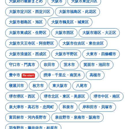
大阪府の最新まとめ
大阪市
大阪市東淀川区
大阪市淀川区・西淀川区
大阪市福島区・此花区
大阪市都島区・旭区
大阪市鶴見区・城東区
大阪市東成区・生野区
大阪市西区
大阪市港区・大正区
大阪市天王寺区・阿倍野区
大阪市住吉区・東住吉区
大阪市浪速区・西成区
大阪市平野区
大東市・四條畷市
守口市・門真市
吹田市
茨木市
箕面市・池田市
豊中市
摂津・千里丘・南茨木
高槻市
Re-start
寝屋川市
枚方市
東大阪市
八尾市
堺市堺区・西区
堺市北区・東区・美原区
堺市中区・南区
泉大津市・高石市・忠岡町
和泉市
岸和田市・貝塚市
富田林市・河内長野市
泉佐野市・泉南市・阪南市
羽曳野市・藤井寺市・柏原市